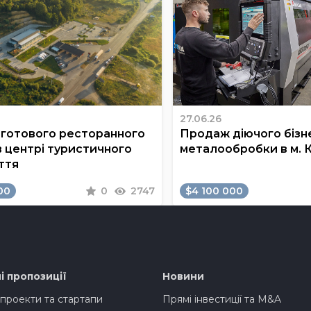
27.06.26
готового ресторанного
Продаж діючого бізне
в центрі туристичного
металообробки в м. 
ття
00
0
2747
$4 100 000
і пропозиції
Новини
 проекти та стартапи
Прямі інвестиції та M&A