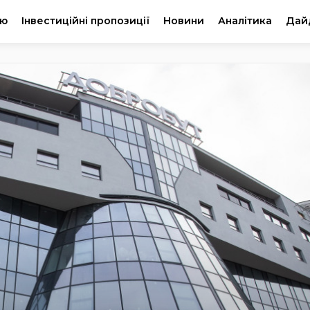
ію
Інвестиційні пропозиції
Новини
Аналітика
Дай