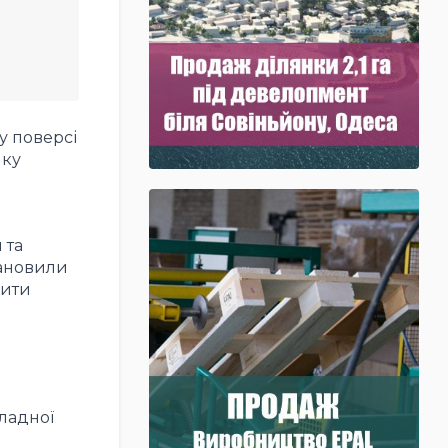
у поверсі
нку
 та
тановили
чити
ладної