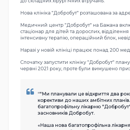
до складних хірургічних втручань.
Нова клініка "Добробут" розташована за адр
Медичний центр "Добробут" на Бажана включ
стаціонар для дітей та дорослих, відділення
інтенсивну терапію, операційний блок, нев
Наразі у новій клініці працює понад 200 мед
Спочатку запустити клініку "Добробут" плану
червні 2021 року, проте були вимушено приз
"Ми планували це відкриття два роки
корективи до наших амбітних планів.
багатопрофільну лікарню "Добробут" н
засновників Добробут.
«Наша нова багатопрофільна лікарня 