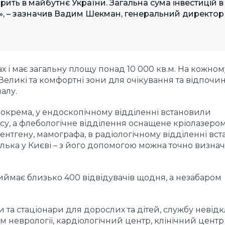
ірить в майбутнє України. Загальна сума інвестицій в
», – зазначив Вадим Шекман, генеральний директор
 і має загальну площу понад 10 000 кв.м. На кожном
еликі та комфортні зони для очікування та відпочи
алу.
окрема, у ендоскопічному відділенні встановили
су, а флебологічне відділення оснащене кріолазером
рентгену, мамографа, в радіологічному відділенні вс
ілька у Києві – з його допомогою можна точно визна
иймає близько 400 відвідувачів щодня, а незабаром
та стаціонари для дорослих та дітей, службу невідк
м неврології, кардіологічний центр, клінічний центр