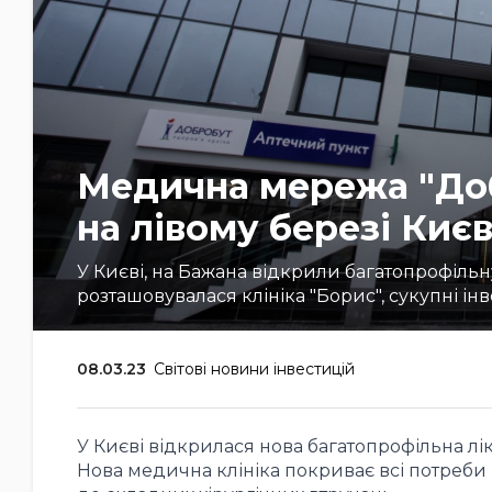
Медична мережа "Доб
на лівому березі Києв
У Києві, на Бажана відкрили багатопрофільн
розташовувалася клініка "Борис", сукупні ін
08.03.23
Світові новини інвестицій
У Києві відкрилася нова багатопрофільна лі
Нова медична клініка покриває всі потреби п