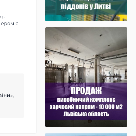
т-
нером є
аїни»,