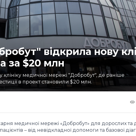
робут" відкрила нову клі
а за $20 млн
у клініку медичної мережі "Добробут", де раніше
вестиції в проект становили $20 млн.
карня медичної мережі «Добробут» для дорослих та д
ацієнтів – від невідкладної допомоги та базової діа