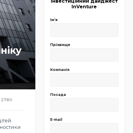
Інвестиційний дайджест
InVenture
Імʼя
Прізвище
ніку
Компанія
Посада
2780
E-mail
ітей.
гностики