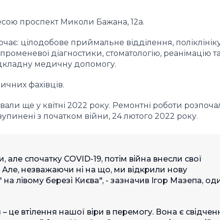
есою проспект Миколи Бажана, 12а.
ає: цілодобове приймальне відділення, поліклініку
 променевої діагностики, стоматологію, реанімацію т
ідкладну медичну допомогу.
ичних фахівців.
вали ще у квітні 2022 року. Ремонтні роботи розпоча
упинені з початком війни, 24 лютого 2022 року.
, але спочатку COVID-19, потім війна внесли свої
 Але, незважаючи ні на що, ми відкрили нову
а лівому березі Києва", - зазначив Ігор Мазепа, оди
– це втілення нашої віри в перемогу. Вона є свідче