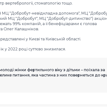
р вертебрології, стоматологію тощо.
ОВ МЦ "Добробут-невідкладна допомога", МЦ "Добробу
тячий МЦ "Добробут", МЦ "Добробут-дитинство") акціо
жать 99% компаній, а її бенефіціарами є голова
та Олег Калашніков.
едставлені у Києві та Київській області.
ік у 2022 році суттєво знизилася.
олоді жінки фертильного віку з дітьми – поїхала за
 велике питання, яка частина з них повернеться до кр