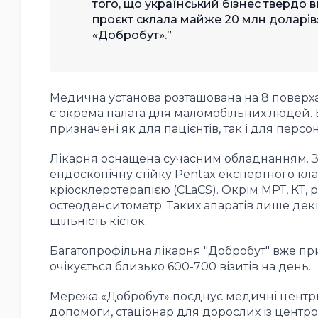
того, що український бізнес твердо в
проєкт склала майже 20 млн доларів
«Добробут».
Медична установа розташована на 8 поверхах
є окрема палата для маломобільних людей. В
призначені як для пацієнтів, так і для персон
Лікарня оснащена сучасним обладнанням. З
ендоскопічну стійку Pentax експертного кла
кріосклеротерапією (CLaCS). Окрім МРТ, КТ, 
остеоденситометр. Таких апаратів лише дек
щільність кісток.
Багатопрофільна лікарня "Добробут" вже пр
очікується близько 600-700 візитів на день.
Мережа «Добробут» поєднує медичні центри 
допомоги, стаціонар для дорослих із центро