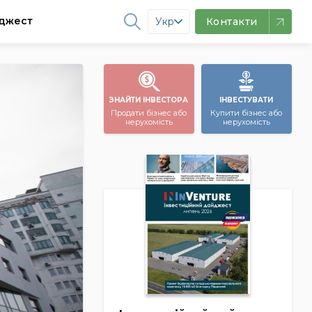
джест
Укр
Контакти
ЗНАЙТИ ІНВЕСТОРА
ІНВЕСТУВАТИ
Продати бізнес або
Купити бізнес або
нерухомість
нерухомість