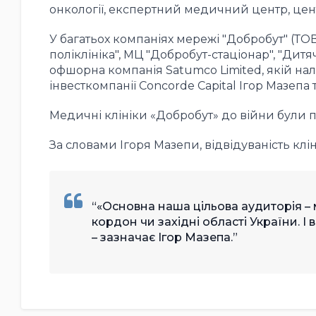
онкології, експертний медичний центр, цент
У багатьох компаніях мережі "Добробут" (Т
поліклініка", МЦ "Добробут-стаціонар", "Ди
офшорна компанія Satumco Limited, якій нале
інвесткомпанії Concorde Capital Ігор Мазепа 
Медичні клініки «Добробут» до війни були пр
За словами Ігоря Мазепи, відвідуваність клін
«Основна наша цільова аудиторія – м
кордон чи західні області України. І
– зазначає Ігор Мазепа.