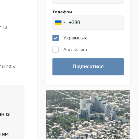
Телефон
 та
а
Українська
Англійська
лися у
Підписатися
н із
нням