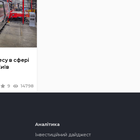
су в сфері
Київ
9
14798
Аналітика
Інвестиційний дайджест