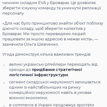
чинним складом EVA у Броварах. Це дозволяє
зберегти існуючу команду та уникнути релокації
персоналу.
«Для нас було принципово знайти об’єкт поблизу
діючого складу, щоб зберегти колектив у
Броварах. Ми просто переведемо людей
працювати за іншою адресою в межах міста», —
зазначила Ольга Шевченко.
Угода демонструє кілька важливих трендів:
великі українські рітейлери переходять від
оренди до
придбання стратегічної
логістичної інфраструктури
;
сегмент складської нерухомості залишається
одним із найстабільніших на ринку
комерційної нерухомості навіть в умовах
воєнної економіки;
e-commerce в Україні продовжує зростати