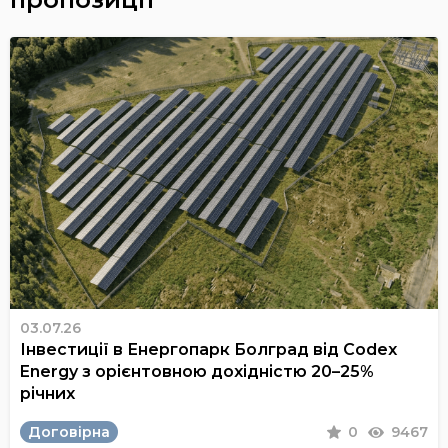
03.07.26
Інвестиції в Енергопарк Болград від Codex
Energy з орієнтовною дохідністю 20–25%
річних
Договірна
0
9467