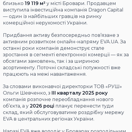
близько
19 119 м²
у місті Бровари. Продавцем
виступила інвестиційна компанія Dragon Capital
— один із найбільших гравців на ринку
комерційної нерухомості України.
Придбання активу безпосередньо пов’язане з
активним розвитком онлайн-напряму EVA.UA. За
останні роки компанія демонструє стале
зростання в сегменті електронної комерції — як за
обсягами замовлень, так і за шириною
асортименту. Поточні складські потужності вже
працюють на межі навантаження.
За словами виконавчої директорки ТОВ «РУШ»
Ольги Шевченко, з
III кварталу 2025 року
компанія розпочне переобладнання нового
об’єкта, а у
2026 році
планує перенести туди
склад, який обслуговуватиме роздрібну мережу
EVA в центральних регіонах України.
Наразі EVA вже володіє у Броварах розподільчим