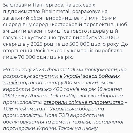
За словами Паппергера, на всіх своїх
підприємствах Rheinmetall розраховує на
загальний обсяг виробництва «1,1 млн 155-мм
снарядів» у середньостроковій перспективі, щоб
зміцнити власні позиції світового лідера у цій
галузі. Очікується, що група виробить 700 000
снарядів у 2025 році та до 500 000 цього року. До
вторгнення Росії в Україну компанія виробляла
лише 70 000 одниць на рік.
На початку 2023 Rheinmetall ми повідомляли, що
розраховує
запустити в Україні завод бойових
танків
вартістю понад $200 млн, який зможе
виробляти близько 400 танків на рік. 18 жовтня
2023 року Rheinmetall та «Українська оборонна
промисловість»
створили спільне підприємство
–
ТОВ «Рейнметал – Українська оборонна
промисловість». Нове ТОВ вироблятиме
обслуговування та ремонт техніки, поставленої
партнерами України. Також на цьому