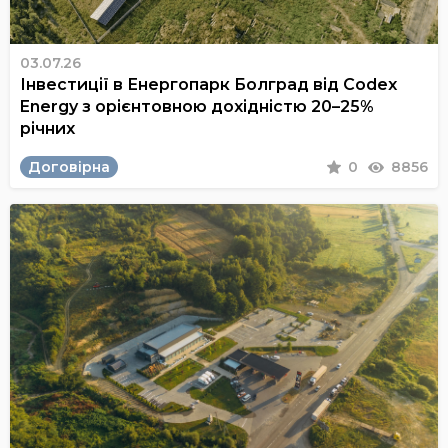
03.07.26
Інвестиції в Енергопарк Болград від Codex
Energy з орієнтовною дохідністю 20–25%
річних
Договірна
0
8856