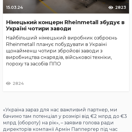
15.03.24
2823
Німецький концерн Rheinmetall збудує в
Україні чотири заводи
Найбільший німецький виробник озброєнь
Rheinmetall планує побудувати в Україні
щонайменш чотири збройові заводи з
виробництва снарядів, військової техніки,
пороху та засобів ППО
2824
«Україна зараз для нас важливий партнер, ми
бачимо там потенціал у розмірі від €2 млрд до €3
млрд (обороту) на рік», – заявив голова ради
директорів компанії Армін Паппергер під час