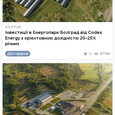
03.07.26
Інвестиції в Енергопарк Болград від Codex
Energy з орієнтовною дохідністю 20–25%
річних
Договірна
0
8798