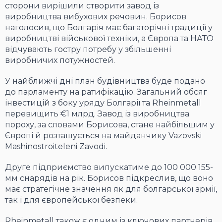
сторони вирішили створити завод із
виробництва вибухових речовин. Борисов
наголосив, що Болгарія має багаторічні традиції у
виробництві військової техніки, а Європа та НАТО
відчувають гостру потребу у збільшенні
виробничих потужностей.
У найближчі дні план будівництва буде подано
до парламенту на ратифікацію. Загальний обсяг
інвестицій з боку уряду Болгарії та Rheinmetall
перевищить €1 млрд. Завод із виробництва
пороху, за словами Борисова, стане найбільшим у
Європі й розташується на майданчику Vazovski
Mashinostroiteleni Zavodi.
Друге підприємство випускатиме до 100 000 155-
мм снарядів на рік. Борисов підкреслив, що воно
має стратегічне значення як для болгарської армії,
так і для європейської безпеки.
Rheinmetall також є одним із ключових партнерів