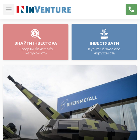
ЗНАЙТИ ІНВЕСТОРА
ІНВЕСТУВАТИ
Продати бізнес або
Купити бізнес або
нерухомість
нерухомість