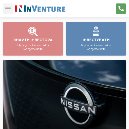
ЗНАЙТИ ІНВЕСТОРА
ІНВЕСТУВАТИ
Продати бізнес або
Купити бізнес або
нерухомість
нерухомість