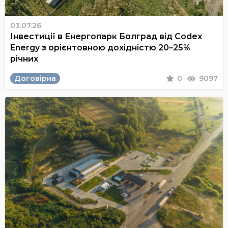
03.07.26
Інвестиції в Енергопарк Болград від Codex
Energy з орієнтовною дохідністю 20–25%
річних
Договірна
0
9097