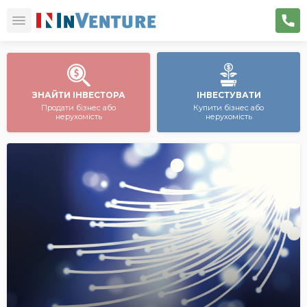
ЗНАЙТИ ІНВЕСТОРА
ІНВЕСТУВАТИ
Продати бізнес або
Купити бізнес або
нерухомість
нерухомість