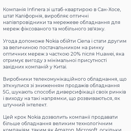
Компанія Infinera зі штаб-квартирою в Сан-Хосе,
штат Каліфорнія, виробляє оптичні
напівпровідники та мережеве обладнання для
мереж фіксованого та мобільного зв'язку.
Угода допоможе Nokia обійти Ciena і стати другим
за величиною постачальником на ринку
оптичних мереж з часткою 20% після Huawei, яка
отримує вигоду з мінімальної присутності
західних компаній у Китаї.
Виробники телекомунікаційного обладнання, що
зіткнулися зі зниженням продажів обладнання
5G, шукають способи диверсифікації своїх ринків
і виходу на такі напрямки, що розвиваються, як
штучний інтелект.
Цей крок Nokia дозволить компанії продавати
більше обладнання великим технологічним
компаніям, таким як Amazon, Microsoft, оскільки