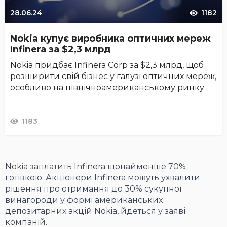
28.06.24
1182
Nokia купує виробника оптичних мереж
Infinera за $2,3 млрд
Nokia придбає Infinera Corp за $2,3 млрд, щоб
розширити свій бізнес у галузі оптичних мереж,
особливо на північноамериканському ринку
1183
Nokia заплатить Infinera щонайменше 70%
готівкою. Акціонери Infinera можуть ухвалити
рішення про отримання до 30% сукупної
винагороди у формі американських
депозитарних акцій Nokia, йдеться у заяві
компаній.