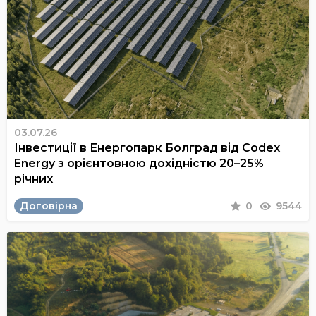
03.07.26
Інвестиції в Енергопарк Болград від Codex
Energy з орієнтовною дохідністю 20–25%
річних
Договірна
0
9544