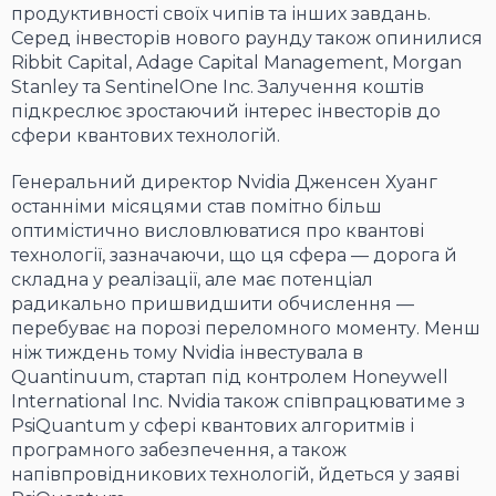
продуктивності своїх чипів та інших завдань.
Серед інвесторів нового раунду також опинилися
Ribbit Capital, Adage Capital Management, Morgan
Stanley
та
SentinelOne Inc.
Залучення коштів
підкреслює зростаючий інтерес інвесторів до
сфери квантових технологій.
Генеральний директор Nvidia Дженсен Хуанг
останніми місяцями став помітно більш
оптимістично висловлюватися про квантові
технології, зазначаючи, що ця сфера — дорога й
складна у реалізації, але має потенціал
радикально пришвидшити обчислення —
перебуває на порозі переломного моменту. Менш
ніж тиждень тому Nvidia інвестувала в
Quantinuum, стартап під контролем Honeywell
International Inc. Nvidia також співпрацюватиме з
PsiQuantum у сфері квантових алгоритмів і
програмного забезпечення, а також
напівпровідникових технологій, йдеться у заяві