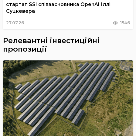
стартап SSI співзасновника OpenAI Іллі
Суцкевера
27.07.26
1546
Релевантні інвестиційні
пропозиції