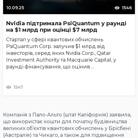
10.09.25
1546
Nvidia підтримала PsiQuantum у раунді
на $1 млрд при оцінці $7 млрд
Стартап у сфері квантових обчислень
PsiQuantum Corp. залучив $1 млрд від
інвесторів, серед яких Nvidia Corp., Qatar
Investment Authority та Macquarie Capital, у
раунді фінансування, що оцінив ...
1547
Компанія з Пало-Альто (штат Каліфорнія) заявила,
що використає кошти для початку будівництва
великих об’єктів квантових обчислень у Брісбені
(Австралія) та Чикаго, а також для підвищення