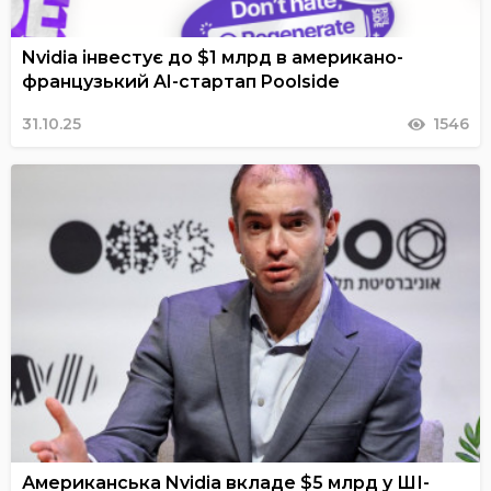
Nvidia інвестує до $1 млрд в американо-
французький AI-стартап Poolside
31.10.25
1546
Американська Nvidia вкладе $5 млрд у ШІ-