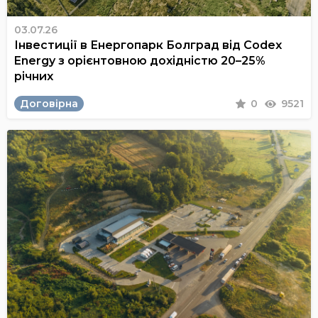
03.07.26
Інвестиції в Енергопарк Болград від Codex
Energy з орієнтовною дохідністю 20–25%
річних
Договірна
0
9521