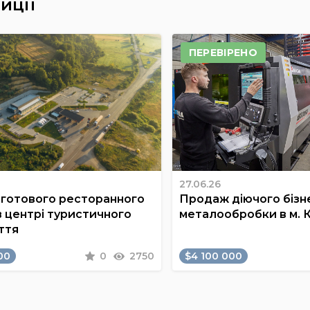
иції
ПЕРЕВІРЕНО
27.06.26
готового ресторанного
Продаж діючого бізне
в центрі туристичного
металообробки в м. 
ття
00
0
2750
$4 100 000