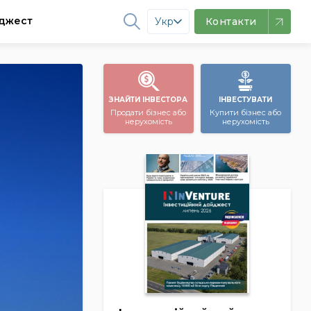
джест
Укр
Контакти
ЗНАЙТИ ІНВЕСТОРА
ІНВЕСТУВАТИ
Продати бізнес або
Купити бізнес або
нерухомість
нерухомість