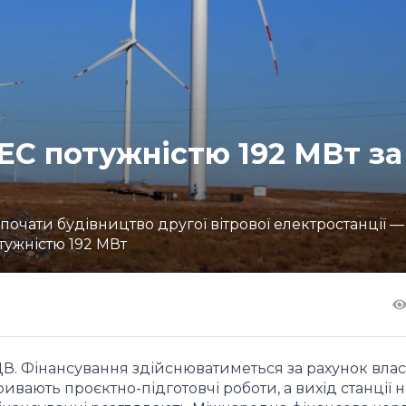
ЕС потужністю 192 МВт за
почати будівництво другої вітрової електростанції —
тужністю 192 МВт
ПДВ. Фінансування здійснюватиметься за рахунок вла
ривають проєктно-підготовчі роботи, а вихід станції 