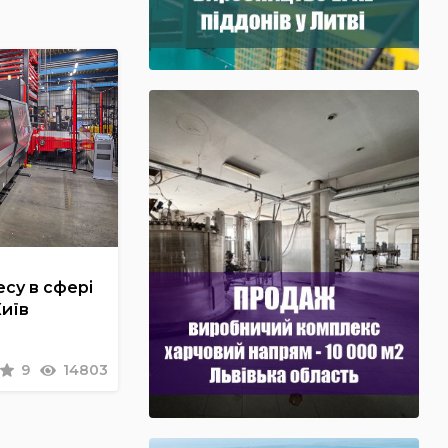
су в сфері
Київ
9
14803