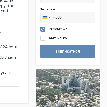
порація
уру due
Телефон
атні
Українська
гії
Англійська
024 році.
Підписатися
€157 млн
дувати