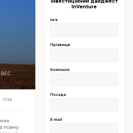
Інвестиційний дайджест
InVenture
Імʼя
Прізвище
Компанія
 ВЕС
Посада
1736
E-mail
сних
на повну