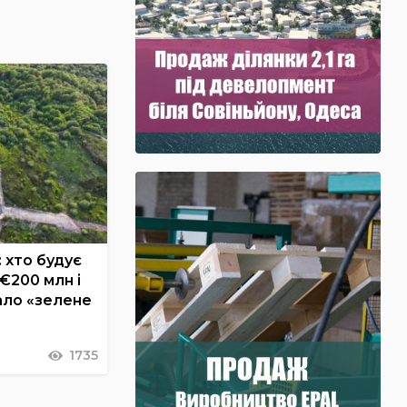
 хто будує
€200 млн і
ало «зелене
1735