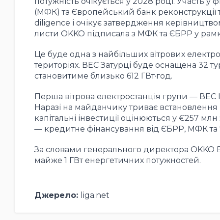
потужність очікується у 2028 році. Участь 
(МФК) та Європейський банк реконструкції 
diligence і очікує затвердження керівництв
листи OKKO підписала з МФК та ЄБРР у рамка
Це буде одна з найбільших вітрових електро
територіях. ВЕС Затурці буде оснащена 32 ту
становитиме близько 612 ГВт·год.
Перша вітрова електростанція групи — ВЕС І
Наразі на майданчику триває встановлення пе
капітальні інвестиції оцінюються у €257 млн 
— кредитне фінансування від ЄБРР, МФК та Ч
За словами генерального директора OKKO В
майже 1 ГВт енергетичних потужностей.
Джерело:
liga.net