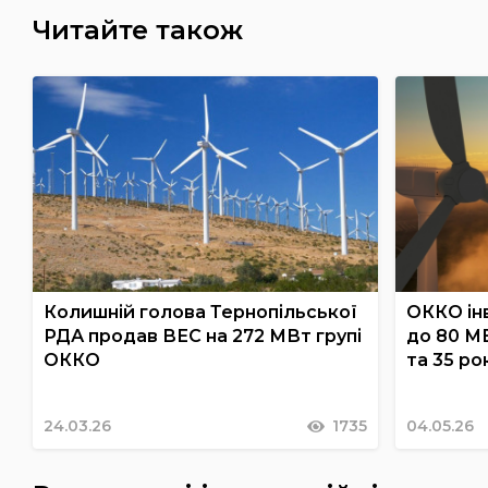
Читайте також
Колишній голова Тернопільської
ОККО ін
РДА продав ВЕС на 272 МВт групі
до 80 МВ
ОККО
та 35 ро
24.03.26
1735
04.05.26