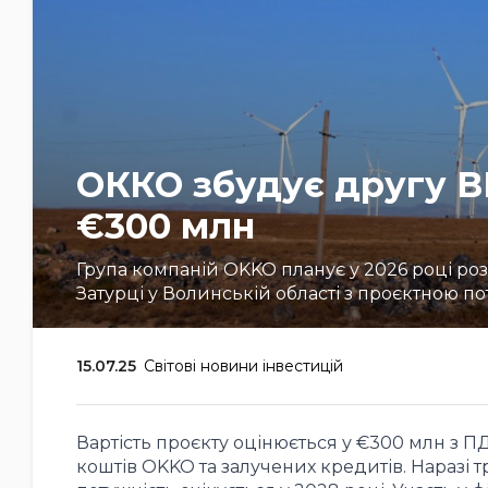
ОККО збудує другу В
€300 млн
Група компаній OKKO планує у 2026 році роз
Затурці у Волинській області з проєктною по
15.07.25
Світові новини інвестицій
Вартість проєкту оцінюється у €300 млн з 
коштів OKKO та залучених кредитів. Наразі т