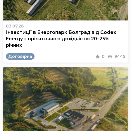
03.07.26
Інвестиції в Енергопарк Болград від Codex
Energy з орієнтовною дохідністю 20–25%
річних
Договірна
0
9445