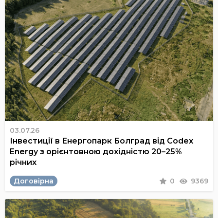
03.07.26
Інвестиції в Енергопарк Болград від Codex
Energy з орієнтовною дохідністю 20–25%
річних
Договірна
0
9369