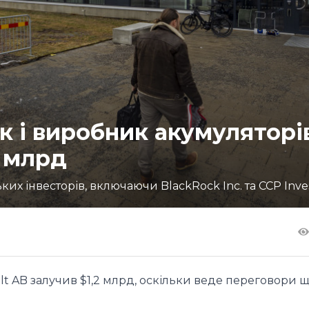
 і виробник акумуляторі
2 млрд
их інвесторів, включаючи BlackRock Inc. та CCP Inv
t AB залучив $1,2 млрд, оскільки веде переговори 