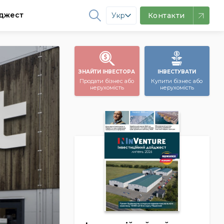
джест
Укр
Контакти
ЗНАЙТИ ІНВЕСТОРА
ІНВЕСТУВАТИ
Продати бізнес або
Купити бізнес або
нерухомість
нерухомість