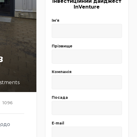
Інвестиційний дайджест
InVenture
Імʼя
Прізвище
в
Компанія
estments
Посада
1096
E-mail
щодо