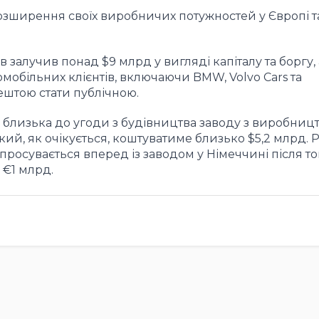
розширення своїх виробничих потужностей у Європі т
в залучив понад $9 млрд у вигляді капіталу та боргу,
омобільних клієнтів, включаючи BMW, Volvo Cars та
ештою стати публічною.
 близька до угоди з будівництва заводу з виробниц
кий, як очікується, коштуватиме близько $5,2 млрд. 
росувається вперед із заводом у Німеччині після тог
 €1 млрд.