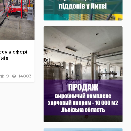
су в сфері
Київ
9
14803