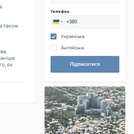
а
Телефон
 а також
Українська
Англійська
тва
Раніше
Підписатися
о, як