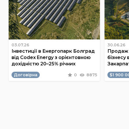
03.07.26
30.06.26
Інвестиції в Енергопарк Болград
Продаж 
від Codex Energy з орієнтовною
бізнесу 
дохідністю 20–25% річних
Закарпа
Договірна
0
8875
$1 900 0