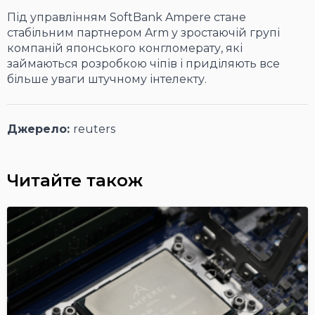
Під управлінням SoftBank Ampere стане
стабільним партнером Arm у зростаючій групі
компаній японського конгломерату, які
займаються розробкою чіпів і приділяють все
більше уваги штучному інтелекту.
Джерело:
reuters
Читайте також