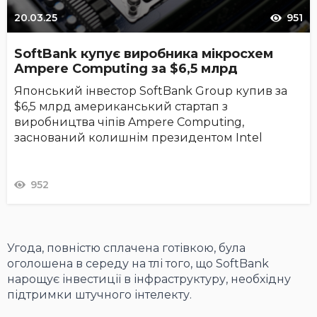
20.03.25
951
SoftBank купує виробника мікросхем
Ampere Computing за $6,5 млрд
Японський інвестор SoftBank Group купив за
$6,5 млрд американський стартап з
виробництва чіпів Ampere Computing,
заснований колишнім президентом Intel
952
Угода, повністю сплачена готівкою, була
оголошена в середу на тлі того, що SoftBank
нарощує інвестиції в інфраструктуру, необхідну
підтримки штучного інтелекту.