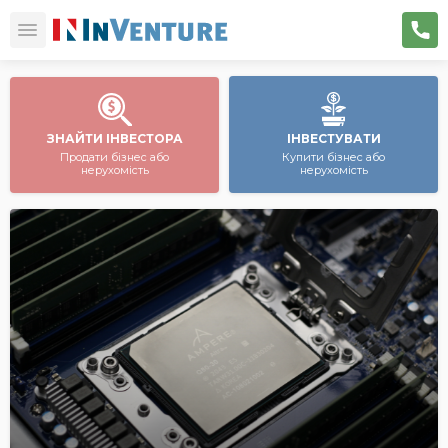
ЗНАЙТИ ІНВЕСТОРА
ІНВЕСТУВАТИ
Продати бізнес або
Купити бізнес або
нерухомість
нерухомість