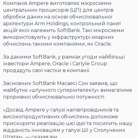
Компанія Ampere виготовляє мікросхеми
центральних процесорів (ЦП) для центрів
обробки даних на основі обчислювальної
архітектури Arm Holdings, контрольний пакет
акцій якої належить SoftBank. Такі мікросхеми
використовують у інфраструктурі хмарних
обчислень такими компаніями, як Oracle.
За даними SoftBank, у рамках угоди найбільші
інвестори Ampere, Oracle і Carlyle Group
продадуть свої частки в компанії.
Засновник SoftBank Масаесі Сон заявив, що
майбутнє «штучного суперінтелекту» вимагатиме
проривної обчислювальної потужності.
«Досвід Ampere у галузі напівпровідників та
високопродуктивних обчислень допоможе
прискорити реалізацію цієї ідеї та посилить нашу
відданість інноваціям у галузі ШІ у Сполучених
Штатах», — сказав він.