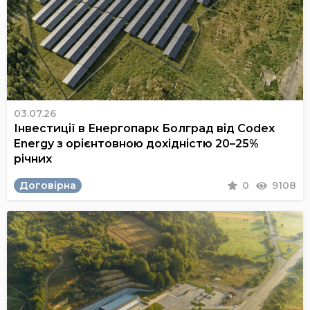
03.07.26
Інвестиції в Енергопарк Болград від Codex
Energy з орієнтовною дохідністю 20–25%
річних
Договірна
0
9108