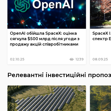
OpenAI обійшла SpaceX: оцінка
SpaceX 
сягнула $500 млрд після угоди з
спектр E
продажу акцій співробітниками
02.10.25
1239
08.09.25
Релевантні інвестиційні пропоз