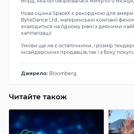
млрд, яка обговорювалася минулого місяця, 
Нова оцінка SpaceX є рекордною для америка
ByteDance Ltd., материнської компанії феном
знаходиться на одному рівні з деякими най
капіталізації.
Умови ще не є остаточними, і розмір тендерн
інсайдерських продавців, так і з боку покупц
Джерело:
Bloomberg
Читайте також