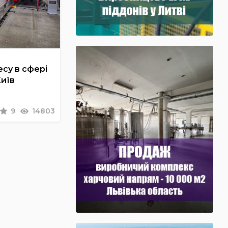
су в сфері
Київ
9
14803