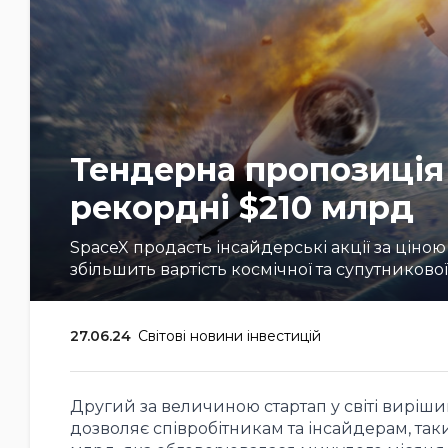
Тендерна пропозиція
рекордні $210 млрд
SpaceX продасть інсайдерські акції за ціною
збільшить вартість космічної та супутниково
27.06.24
Світові новини інвестицій
Другий за величиною стартап у світі виріш
дозволяє співробітникам та інсайдерам, таки