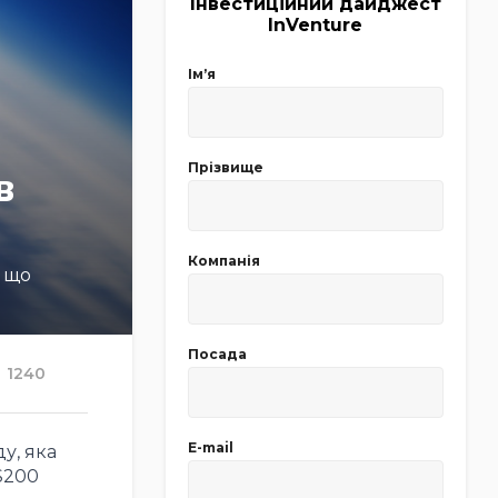
Інвестиційний дайджест
InVenture
Імʼя
Прізвище
в
Компанія
, що
Посада
1240
E-mail
у, яка
$200