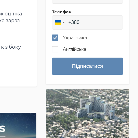
Телефон
ж оцінка
же зараз
Українська
к з боку
Англійська
Підписатися