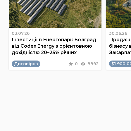
03.07.26
30.06.26
Інвестиції в Енергопарк Болград
Продаж 
від Codex Energy з орієнтовною
бізнесу 
дохідністю 20–25% річних
Закарпа
Договірна
0
8892
$1 900 0