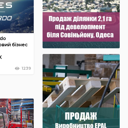
rdo
овий бізнес
X
1239