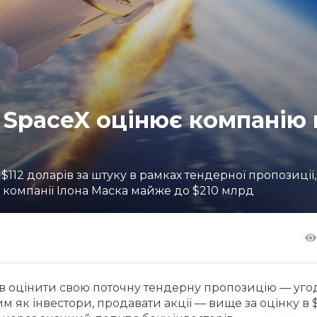
 SpaceX оцінює компанію 
 $112 доларів за штуку в рамках тендерної пропозиції
ї компанії Ілона Маска майже до $210 млрд
ив оцінити свою поточну тендерну пропозицію — угод
м як інвестори, продавати акції — вище за оцінку в 