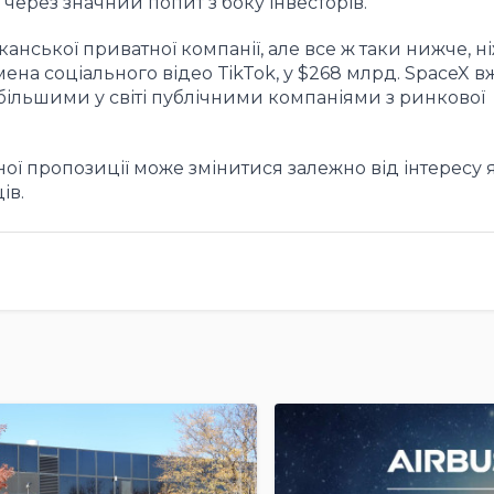
через значний попит з боку інвесторів.
нської приватної компанії, але все ж таки нижче, ні
ена соціального відео TikTok, у $268 млрд. SpaceX в
більшими у світі публічними компаніями з ринкової
ої пропозиції може змінитися залежно від інтересу я
ів.