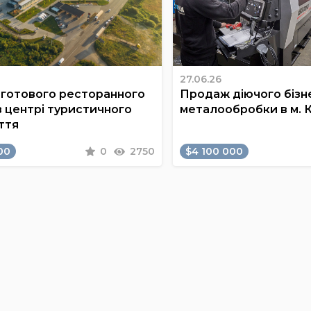
27.06.26
готового ресторанного
Продаж діючого бізне
в центрі туристичного
металообробки в м. 
ття
00
0
2750
$4 100 000