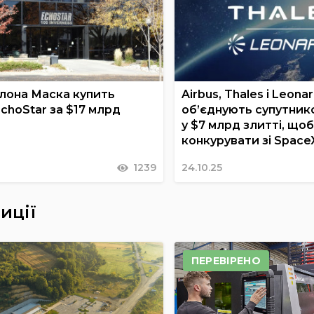
Ілона Маска купить
Airbus, Thales і Leona
choStar за $17 млрд
об’єднують супутник
у $7 млрд злитті, щоб
конкурувати зі Space
1239
24.10.25
иції
ПЕРЕВІРЕНО