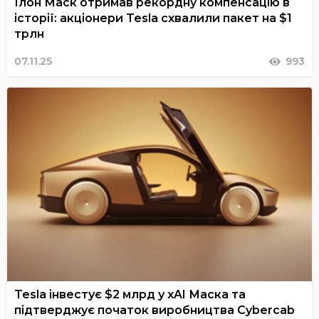
Ілон Маск отримав рекордну компенсацію в
історії: акціонери Tesla схвалили пакет на $1
трлн
07.11.25
993
Tesla інвестує $2 млрд у xAI Маска та
підтверджує початок виробництва Cybercab