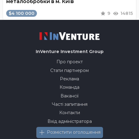
металообробки в м. Київ
$4 100 000
9
14815
InVenture
Investment Group
Про проект
Стати партнером
Реклама
Команда
Вакансії
Часті запитання
Контакти
Вхід адміністратора
Розмістити оголошення