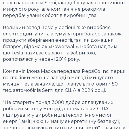
своєї вантажівки Semi, яка дебютувала наприкінці
минулого року, але компанія не розкрила
передбачуваних обсягів виробництва.
Великий завод Tesla у регіоні вже виробляє
електродвигуни та акумуляторні батареї, а також
продукти зберігання енергії, такі як домашня
батарея, відома як «Powerwall». Робота над тим,
що Tesla називає своєю гігафабрикою,
розпочалася у червні 2014 року.
Компанія Ілона Маска передала PepsiCo Inc. перші
вантажівки Semi на заводі в Неваді минулого
місяця. Tesla заявила, що планує виготовити 50
тис. автомобілів Semi для США в 2024 році.
"Це створить понад 3000 добре оплачуваних
робочих місць у Неваді, допомагаючи США
лідирувати у виробництві екологічно чистої
енергії, зміцнюючи нашу енергетичну безпеку і,
зрештою, знижуючи витрати для сімей", - заявив у