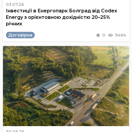
03.07.26
Інвестиції в Енергопарк Болград від Codex
Energy з орієнтовною дохідністю 20–25%
річних
Договірна
0
9464
30.06.26