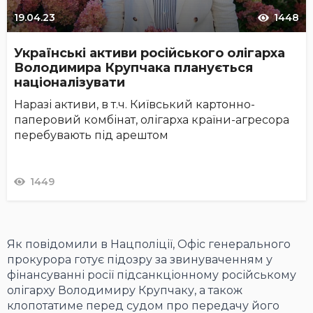
19.04.23
1448
Українські активи російського олігарха
Володимира Крупчака планується
націоналізувати
Наразі активи, в т.ч. Київський картонно-
паперовий комбінат, олігарха країни-агресора
перебувають під арештом
1449
Як повідомили в Нацполіції, Офіс генерального
прокурора готує підозру за звинуваченням у
фінансуванні росії підсанкціонному російському
олігарху Володимиру Крупчаку, а також
клопотатиме перед судом про передачу його