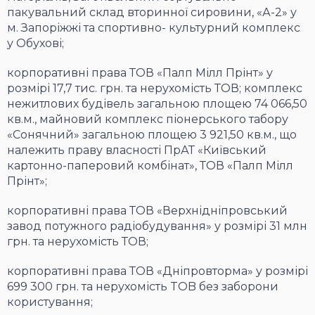
пакувальний склад вторинної сировини, «А-2» у
м. Запоріжжі та спортивно- культурний комплекс
у Обухові;
корпоративні права ТОВ «Палп Мілл Прінт» у
розмірі 17,7 тис. грн. та нерухомість ТОВ; комплекс
нежитлових будівель загальною площею 74 066,50
кв.м., майновий комплекс піонерського табору
«Сонячний» загальною площею 3 921,50 кв.м., що
належить праву власності ПрАТ «Київський
картонно-паперовий комбінат», ТОВ «Палп Мілл
Прінт»;
корпоративні права ТОВ «Верхнідніпровський
завод потужного радіобудування» у розмірі 31 млн
грн. та нерухомість ТОВ;
корпоративні права ТОВ «Дніпровторма» у розмірі
699 300 грн. та нерухомість TOB без заборони
користування;