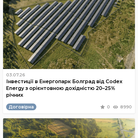
03.07.26
Інвестиції в Енергопарк Болград від Codex
Energy з орієнтовною дохідністю 20–25%
річних
Договірна
0
8990