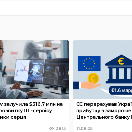
w залучила $316,7 млн на
ЄС перерахував Украї
розвитку ШІ-сервісу
прибутку з замороже
тики серця
Центрального банку
3815
11.08.25