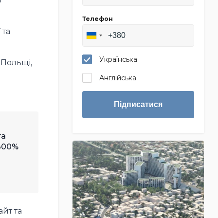
o
Телефон
 та
Українська
 Польщі,
Англійська
Підписатися
та
 300%
айт та