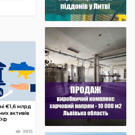
ні €1,6 млрд
них активів
 РФ
3815