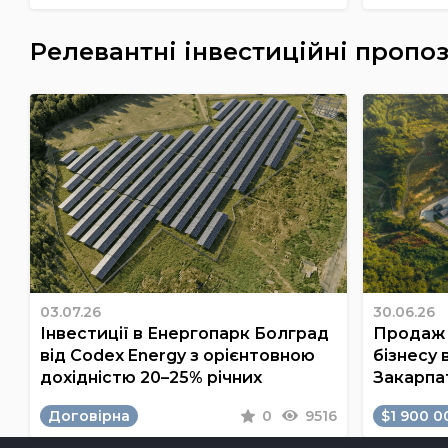
Релевантні інвестиційні пропоз
03.07.26
30.06.26
Інвестиції в Енергопарк Болград
Продаж 
від Codex Energy з орієнтовною
бізнесу 
дохідністю 20–25% річних
Закарпа
Договірна
0
9516
$1 900 0