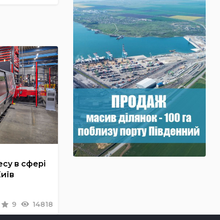
су в сфері
Київ
9
14818