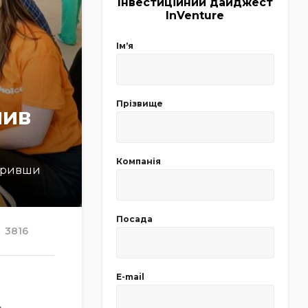
Інвестиційний дайджест
InVenture
Імʼя
Прізвище
чив
Компанія
акривши
Посада
3816
E-mail