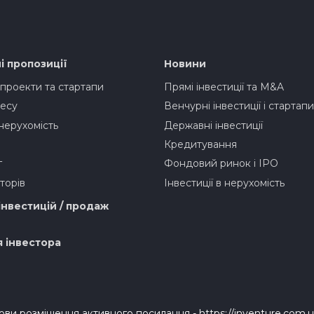
і пропозиції
Новини
 проекти та стартапи
Прямі інвестиції та M&A
есу
Венчурні інвестиції і стартапи
нерухомість
Державні інвестиції
Кредитування
г
Фондовий ринок і IPO
торів
Інвестиції в нерухомість
інвестицій / продаж
я інвестора
мови розміщення активного посилання - https://inventure.com.u