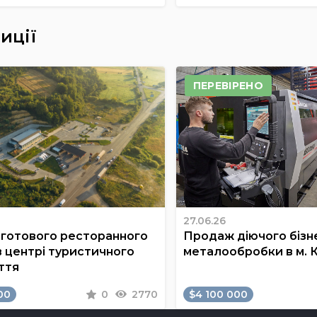
иції
ПЕРЕВІРЕНО
27.06.26
готового ресторанного
Продаж діючого бізне
в центрі туристичного
металообробки в м. 
ття
00
0
2770
$4 100 000