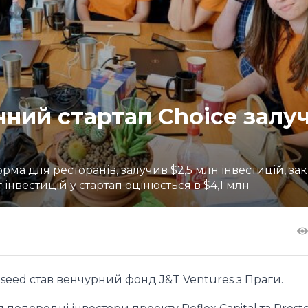
нний стартап Choice залу
орма для ресторанів, залучив $2,5 млн інвестицій, з
інвестицій у стартап оцінюється в $4,1 млн
seed став венчурний фонд J&T Ventures з Праги.