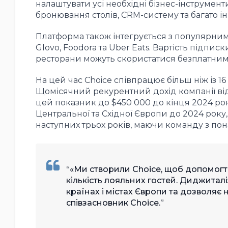
налаштувати усі необхідні бізнес-інструмен
бронювання столів, CRM-систему та багато і
Платформа також інтегрується з популярним
Glovo, Foodora та Uber Eats. Вартість підпис
ресторани можуть скористатися безплатни
На цей час Choice співпрацює більш ніж із 16 
Щомісячний рекурентний дохід компанії від
цей показник до $450 000 до кінця 2024 рок
Центральної та Східної Європи до 2024 року
наступних трьох років, маючи команду з пона
«Ми створили Choice, щоб допомогти
кількість лояльних гостей. Диджитал
країнах і містах Європи та дозволяє н
співзасновник Choice.