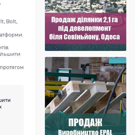
,
, Bolt,
латформи.
тів.
більшити
і
 протягом
шити
х