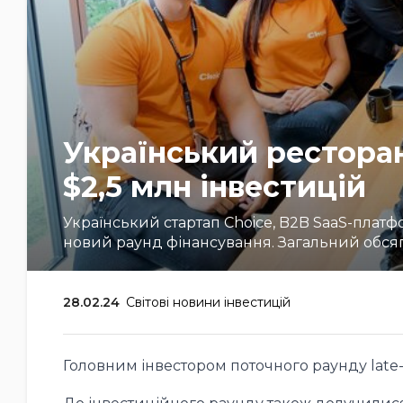
Український рестора
$2,5 млн інвестицій
Український стартап Choice, B2B SaaS-платф
новий раунд фінансування. Загальний обсяг 
28.02.24
Світові новини інвестицій
Головним інвестором поточного раунду late-