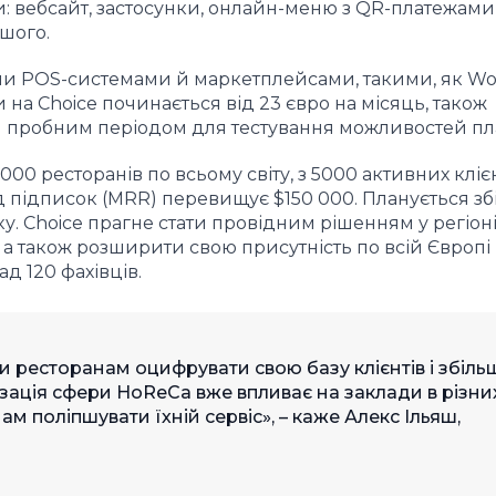
ти: вебсайт, застосунки, онлайн-меню з QR-платежами
ншого.
и POS-системами й маркетплейсами, такими, як Wolt
ки на Choice починається від 23 євро на місяць, також
м пробним періодом для тестування можливостей п
000 ресторанів по всьому світу, з 5000 активних клієн
 підписок (MRR) перевищує $150 000. Планується з
у. Choice прагне стати провідним рішенням у регіон
, а також розширити свою присутність по всій Європі
д 120 фахівців.
 ресторанам оцифрувати свою базу клієнтів і збіль
ізація сфери HoReCa вже впливає на заклади в різни
ам поліпшувати їхній сервіс», – каже Алекс Ільяш,