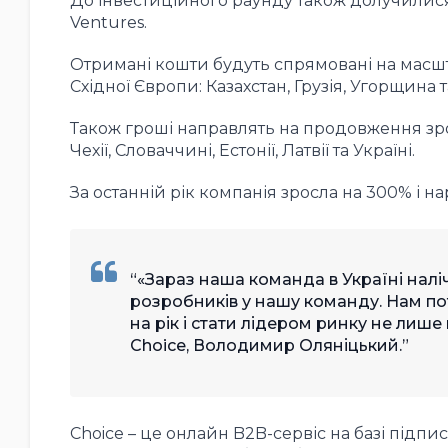
До інвестиційного раунду також долучилися 
Ventures.
Отримані кошти будуть спрямовані на масшт
Східної Європи: Казахстан, Грузія, Угорщина т
Також гроші направлять на продовження зро
Чехії, Словаччині, Естонії, Латвії та Україні.
За останній рік компанія зросла на 300% і на
«Зараз наша команда в Україні налі
розробників у нашу команду. Нам по
на рік і стати лідером ринку не лише 
Choice, Володимир Оляніцький.
Choice – це онлайн B2B-сервіс на базі підпи