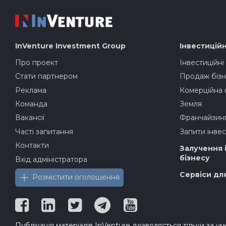
InVenture
Investment Group
Інвестиційн
Про проект
Інвестиційні
Стати партнером
Продаж бізн
Реклама
Комерційна 
Команда
Земля
Вакансії
Франчайзин
Часті запитання
Запити інвес
Контакти
Залучення 
бізнесу
Вхід адміністратора
Сервіси дл
Розмістити оголошення
Публікація матеріалів InVenture дозволяється тільки за у