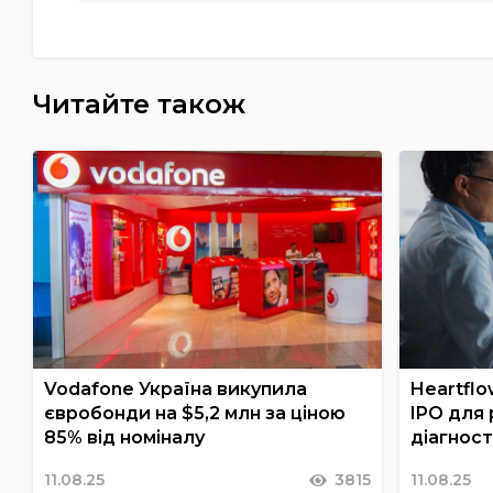
Читайте також
Vodafone Україна викупила
Heartflo
євробонди на $5,2 млн за ціною
IPO для 
85% від номіналу
діагнос
11.08.25
3815
11.08.25