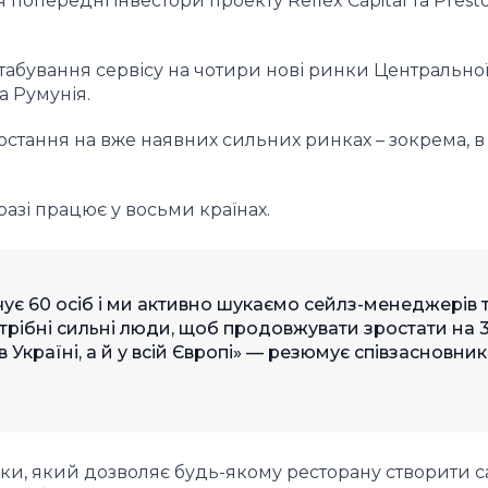
попередні інвестори проекту Reflex Capital та Prest
абування сервісу на чотири нові ринки Центральної
а Румунія.
стання на вже наявних сильних ринках – зокрема, в
разі працює у восьми країнах.
чує 60 осіб і ми активно шукаємо сейлз-менеджерів 
трібні сильні люди, щоб продовжувати зростати на
в Україні, а й у всій Європі» — резюмує співзасновник
ски, який дозволяє будь-якому ресторану створити с