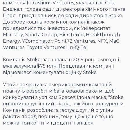
компанія Industious Ventures, яку очолює Стів
Енджел, голова ради директорів хімічного гіганта
Linde., приєднавшись до ради директорів Stoke.
До збору коштів космічної компанії також
приєдналися такі інвестори, як Університет
Мічігану, Sparta Group, Білл Гейтс, Breakthrough
Energy, YCombinator, Point72 Ventures, NFX, MaC
Ventures, Toyota Ventures і In-Q-Tel.
Компанія Stoke, заснована в 2019 році, сьогодні
вже залучила $75 млн. Представник компанії
відмовився коментувати оцінку Stoke.
У той час як низка американських компаній
прагнуть розробити багаторазові ракети, щоб
конкурувати з успіхом SpaceX Ілона Маска, "Stoke"
використовує інший підхід, ніж його конкуренти.
Компанія розробляє та тестує другий ступінь
ракети перед першим, тому що «це не те, що
можна прикріпити і додати пізніше».