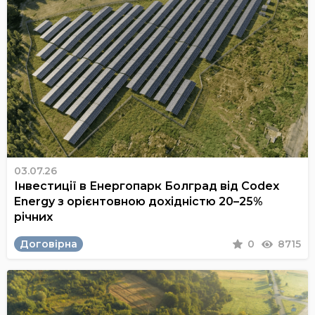
03.07.26
Інвестиції в Енергопарк Болград від Codex
Energy з орієнтовною дохідністю 20–25%
річних
Договірна
0
8715