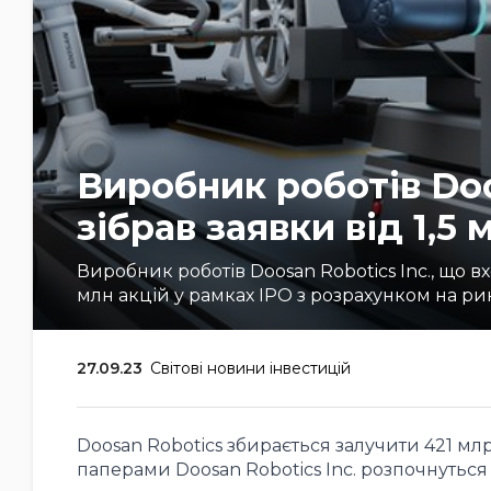
Виробник роботів Doo
зібрав заявки від 1,5
Виробник роботів Doosan Robotics Inc., що в
млн акцій у рамках IPO з розрахунком на ринко
27.09.23
Світові новини інвестицій
Doosan Robotics збирається залучити 421 мл
паперами Doosan Robotics Inc. розпочнуться 