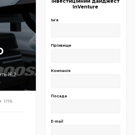
Інвестиційний дайджест
InVenture
Імʼя
Прізвище
O
Компанія
ть 16,2
.
Посада
1176
E-mail
и