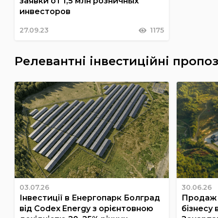
заявки от 1,5 млн розничных
инвесторов
27.09.23
1175
Релевантні інвестиційні пропоз
03.07.26
30.06.26
Інвестиції в Енергопарк Болград
Продаж 
від Codex Energy з орієнтовною
бізнесу 