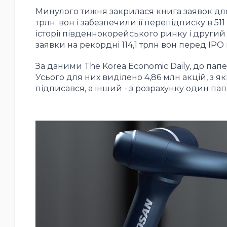
Минулого тижня закрилася книга заявок для р
трлн. вон і забезпечили її перепідписку в 5
історії південнокорейського ринку і другий
заявки на рекордні 114,1 трлн вон перед IPO в
За даними The Korea Economic Daily, до папе
Усього для них виділено 4,86 млн акцій, з я
підписався, а інший - з розрахунку один папір