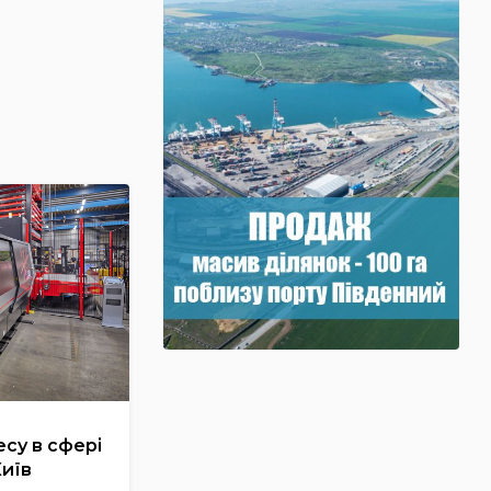
су в сфері
Київ