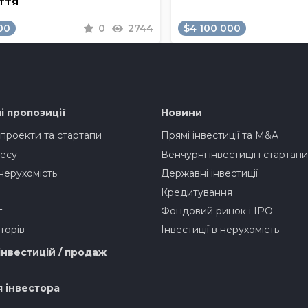
ття
00
0
2744
$4 100 000
і пропозиції
Новини
 проекти та стартапи
Прямі інвестиції та M&A
есу
Венчурні інвестиції і стартапи
нерухомість
Державні інвестиції
Кредитування
г
Фондовий ринок і IPO
торів
Інвестиції в нерухомість
інвестицій / продаж
я інвестора