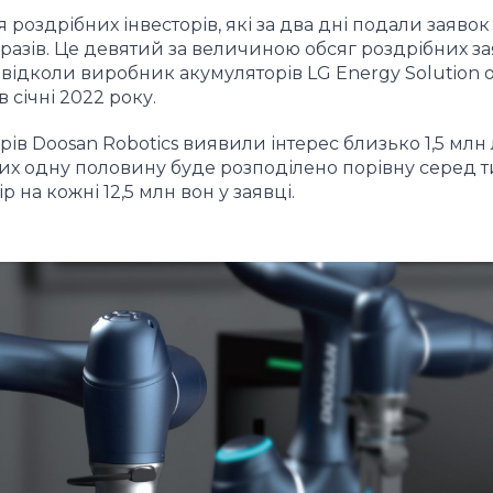
оздрібних інвесторів, які за два дні подали заявок 
11 разів. Це девятий за величиною обсяг роздрібних за
 відколи виробник акумуляторів LG Energy Solution
 січні 2022 року.
рів Doosan Robotics виявили інтерес близько 1,5 млн
ких одну половину буде розподілено порівну серед ти
 на кожні 12,5 млн вон у заявці.