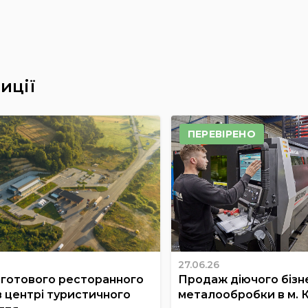
иції
ПЕРЕВІРЕНО
27.06.26
готового ресторанного
Продаж діючого бізне
в центрі туристичного
металообробки в м. 