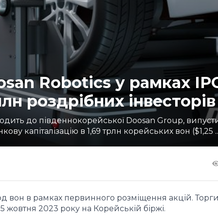
san Robotics у рамках IP
 млн роздрібних інвесторів
ходить до південнокорейської Doosan Group, випусти
ву капіталізацію в 1,69 трлн корейських вон ($1,25 ..
рд вон в рамках первинного розміщення акцій. Торг
5 жовтня 2023 року на Корейській біржі.