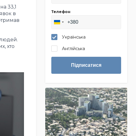
на 33,1
Телефон
явок в
 отримав
Українська
 людей.
х, хто
Англійська
Підписатися