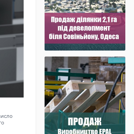
Число
го