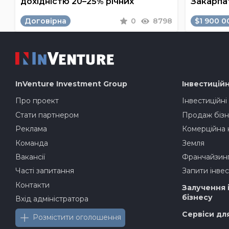
дохідністю 20–25% річних
Закарпа
Договірна
0
8798
$1 900 0
InVenture
Investment Group
Інвестиційн
Про проект
Інвестиційні
Стати партнером
Продаж бізн
Реклама
Комерційна 
Команда
Земля
Вакансії
Франчайзин
Часті запитання
Запити інвес
Контакти
Залучення 
бізнесу
Вхід адміністратора
Сервіси дл
Розмістити оголошення