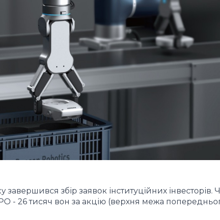
ку завершився збір заявок інституційних інвесторів. 
 IPO - 26 тисяч вон за акцію (верхня межа попередньо