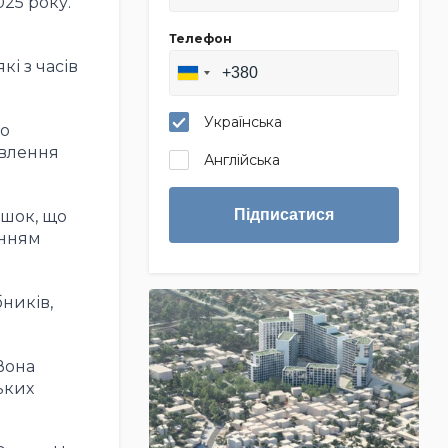
025 року.
Телефон
кі з часів
Українська
го
овлення
Англійська
Підписатися
яшок, що
анням
бників,
 Вона
ьких