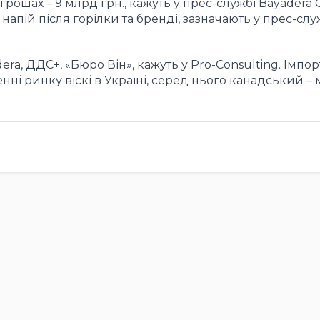
у грошах – 9 млрд грн., кажуть у прес-службі Bayadera
апій після горілки та бренді, зазначають у прес-служ
era, ДДС+, «Бюро Він», кажуть у Pro-Consulting. Імпо
ні ринку віскі в Україні, серед нього канадський –