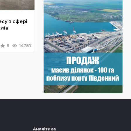
су в сфері
Київ
9
14787
Аналітика