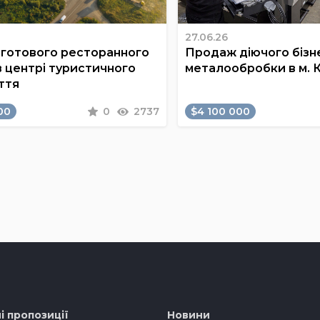
27.06.26
готового ресторанного
Продаж діючого бізне
в центрі туристичного
металообробки в м. 
ття
00
0
2737
$4 100 000
і пропозиції
Новини