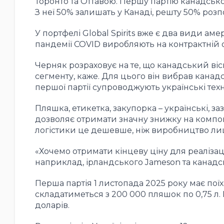
Торонто та Оттавою. Першу партію канадського
З неї 50% залишать у Канаді, решту 50% роз
У портфелі Global Spirits вже є два види амер
пандемії COVID виробляють на контрактній 
Черняк розраховує на те, що канадський віск
сегменту, каже. Для цього він вибрав канадсь
першої партії супроводжують українські техно
Пляшка, етикетка, закупорка – українські, з
дозволяє отримати значну знижку на компоне
логістики це дешевше, ніж виробництво лиш
«Хочемо отримати кінцеву ціну для реалізаці
наприклад, ірландського Jameson та канадсь
Перша партія 1 листопада 2025 року має поїха
складатиметься з 200 000 пляшок по 0,75 л. 
доларів.