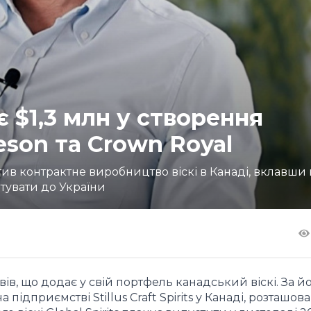
 $1,3 млн у створення
eson та Crown Royal
тив контрактне виробництво віскі в Канаді, вклавши 
ртувати до України
вів, що додає у свій портфель канадський віскі. За й
підприємстві Stillus Craft Spirits у Канаді, розташов