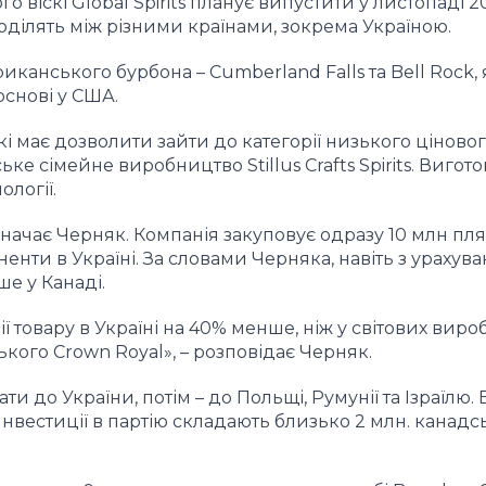
 віскі Global Spirits планує випустити у листопаді 2
поділять між різними країнами, зокрема Україною.
иканського бурбона – Cumberland Falls та Bell Rock, я
основі у США.
і має дозволити зайти до категорії низького ціново
ке сімейне виробництво Stillus Crafts Spirits. Вигот
логії.
азначає Черняк. Компанія закуповує одразу 10 млн пл
нти в Україні. За словами Черняка, навіть з урахув
е у Канаді.
ї товару в Україні на 40% менше, ніж у світових виро
кого Crown Royal», – розповідає Черняк.
ти до України, потім – до Польщі, Румунії та Ізраїлю.
Інвестиції в партію складають близько 2 млн. канадс