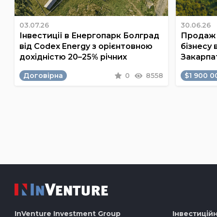
03.07.26
30.06.26
Інвестиції в Енергопарк Болград
Продаж 
від Codex Energy з орієнтовною
бізнесу 
дохідністю 20–25% річних
Закарпа
Договірна
0
8558
$1 900 0
InVenture
Investment Group
Інвестиційн