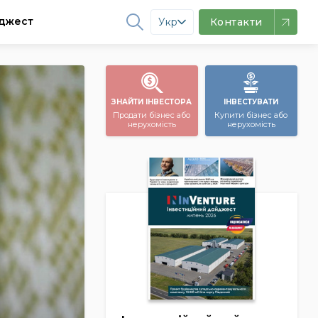
джест
Укр
Контакти
ЗНАЙТИ ІНВЕСТОРА
ІНВЕСТУВАТИ
Продати бізнес або
Купити бізнес або
нерухомість
нерухомість