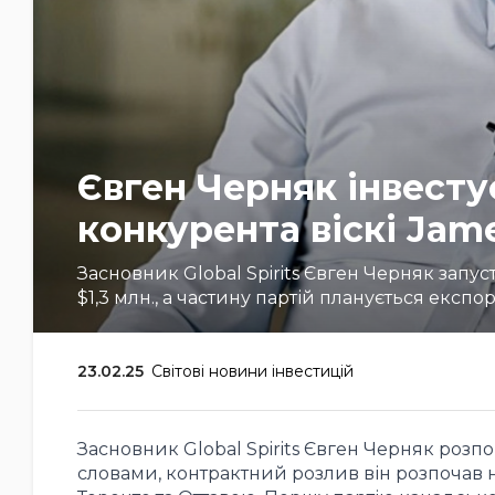
Євген Черняк інвестує
конкурента віскі Jam
Засновник Global Spirits Євген Черняк запус
$1,3 млн., а частину партій планується експо
23.02.25
Світові новини інвестицій
Засновник Global Spirits Євген Черняк розпо
словами, контрактний розлив він розпочав на 