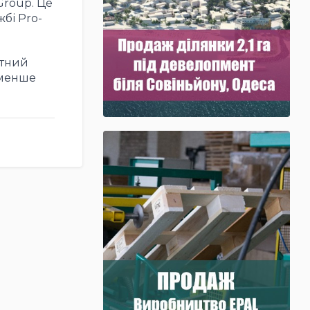
 Group. Це
бі Pro-
ртний
 менше