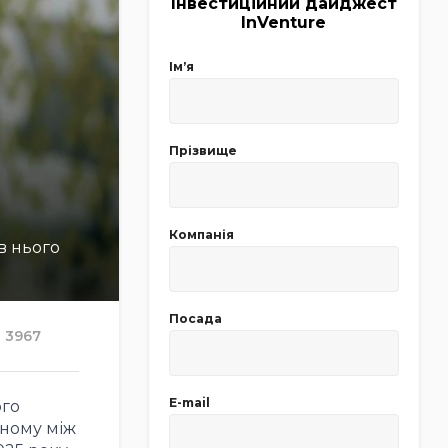
Інвестиційний дайджест
InVenture
Імʼя
Прізвище
Компанія
в нього
Посада
3967
E-mail
ого
аному між