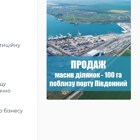
тиційну
ищу
ачно
 бізнесу