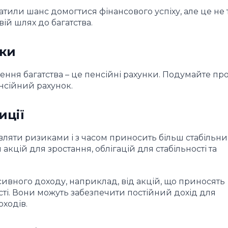
тили шанс домогтися фінансового успіху, але це не т
вій шлях до багатства.
ски
ення багатства – це пенсійні рахунки. Подумайте про
нсійний рахунок.
иції
ляти ризиками і з часом приносить більш стабільн
кцій для зростання, облігацій для стабільності та
сивного доходу, наприклад, від акцій, що приносять
сті. Вони можуть забезпечити постійний дохід для
ходів.