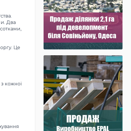
ства.
и. Два
сотками,
оргу. Це
 з кожної
ахування