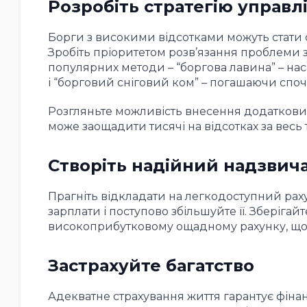
Розробіть стратегію управл
Борги з високими відсотками можуть стати
Зробіть пріоритетом розв’язання проблеми 
популярних методи – “боргова лавина” – н
і “борговий сніговий ком” – погашаючи споч
Розгляньте можливість внесення додаткови
може заощадити тисячі на відсотках за весь 
Створіть надійний надзви
Прагніть відкладати на легкодоступний рахун
зарплати і поступово збільшуйте її. Зберіг
високоприбутковому ощадному рахунку, щоб о
Застрахуйте багатство
Адекватне страхування життя гарантує фінан