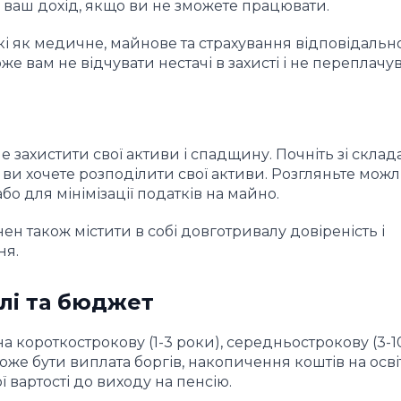
 ваш дохід, якщо ви не зможете працювати.
акі як медичне, майнове та страхування відповідально
е вам не відчувати нестачі в захисті і не переплачув
 захистити свої активи і спадщину. Почніть зі скла
к ви хочете розподілити свої активи. Розгляньте можл
бо для мінімізації податків на майно.
 також містити в собі довготривалу довіреність і
ня.
ілі та бюджет
на короткострокову (1-3 роки), середньострокову (3-10
оже бути виплата боргів, накопичення коштів на осві
 вартості до виходу на пенсію.