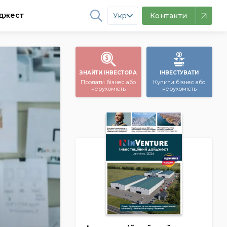
джест
Укр
Контакти
ЗНАЙТИ ІНВЕСТОРА
ІНВЕСТУВАТИ
Продати бізнес або
Купити бізнес або
нерухомість
нерухомість