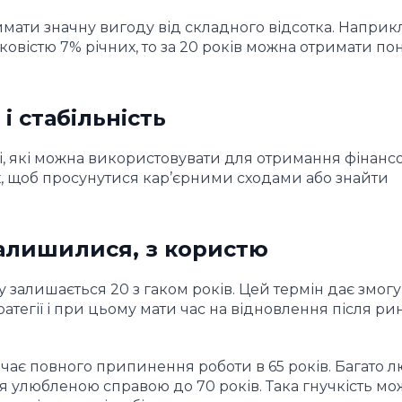
имати значну вигоду від складного відсотка. Наприк
тковістю 7% річних, то за 20 років можна отримати по
і стабільність
сті, які можна використовувати для отримання фінанс
х, щоб просунутися кар’єрними сходами або знайти
алишилися, з користю
 залишається 20 з гаком років. Цей термін дає змогу
атегії і при цьому мати час на відновлення після р
начає повного припинення роботи в 65 років. Багато 
 улюбленою справою до 70 років. Така гнучкість мо