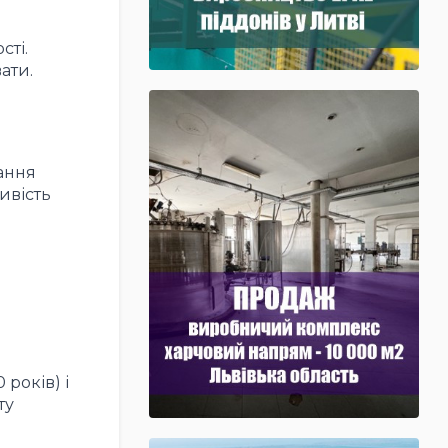
сті.
ати.
дання
ивість
 років) і
ту