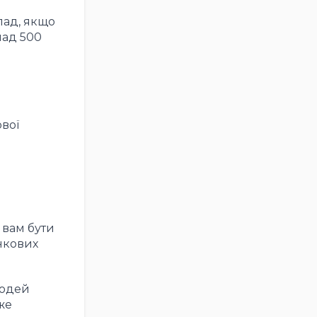
лад, якщо
над 500
ової
 вам бути
инкових
людей
же