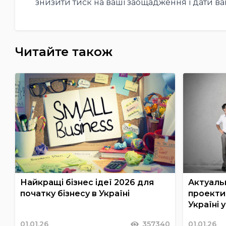
знизити тиск на ваші заощадження і дати ва
Читайте також
Найкращі бізнес ідеї 2026 для
Актуальн
початку бізнесу в Україні
проекти 
Україні 
01.01.26
357340
01.01.26