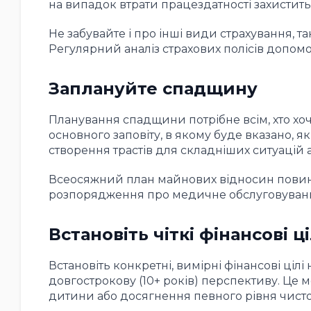
на випадок втрати працездатності захистить
Не забувайте і про інші види страхування, т
Регулярний аналіз страхових полісів допомож
Заплануйте спадщину
Планування спадщини потрібне всім, хто хоче
основного заповіту, в якому буде вказано, я
створення трастів для складніших ситуацій а
Всеосяжний план майнових відносин повинен
розпорядження про медичне обслуговуван
Встановіть чіткі фінансові ц
Встановіть конкретні, вимірні фінансові цілі 
довгострокову (10+ років) перспективу. Це м
дитини або досягнення певного рівня чистої