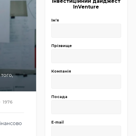
Інвестиційний дайджест
InVenture
Імʼя
Прізвище
Компанія
того,
Посада
1976
E-mail
фінансово