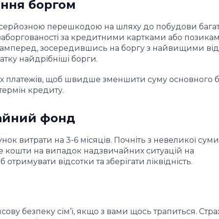
іння боргом
 серйозною перешкодою на шляху до побудови багат
заборгованості за кредитними картками або позикам
асамперед, зосередившись на боргу з найвищими від
атку найдрібніші борги.
х платежів, щоб швидше зменшити суму основного б
термін кредиту.
чайний фонд
ок витрати на 3-6 місяців. Почніть з невеликої суми
айте кошти на випадок надзвичайних ситуацій на
тримувати відсотки та зберігати ліквідність.
сову безпеку сім’ї, якщо з вами щось трапиться. Стр