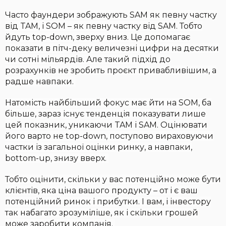
Часто фаундери зображують SAM як певну частку
від TAM, і SOM – як певну частку від SAM. Тобто
йдуть top-down, зверху вниз. Це допомагає
показати в пітч-деку величезні цифри на десятки
чи сотні мільярдів. Але такий підхід до
розрахунків не зробить проєкт привабливішим, а
радше навпаки.
Натомість найбільший фокус має йти на SOM, ба
більше, зараз існує тенденція показувати лише
цей показник, уникаючи TAM і SAM. Оцінювати
його варто не top-down, поступово вираховуючи
частки із загальної оцінки ринку, а навпаки,
bottom-up, знизу вверх.
Тобто оцінити, скільки у вас потенційно може бути
клієнтів, яка ціна вашого продукту – от і є ваш
потенційний ринок і прибутки. І вам, і інвестору
так набагато зрозуміліше, як і скільки грошей
може заробити компанія.