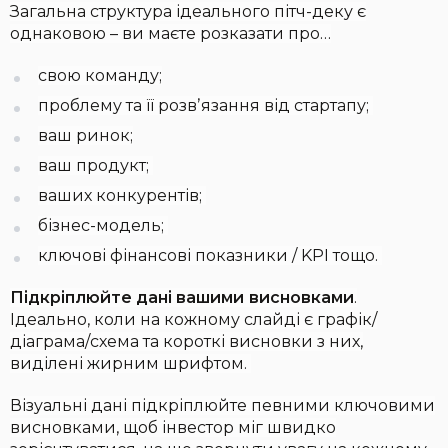
Загальна структура ідеального пітч-деку є
однаковою – ви маєте розказати про…
свою команду;
проблему та її розвʼязання від стартапу;
ваш ринок;
ваш продукт;
ваших конкурентів;
бізнес-модель;
ключові фінансові показники / KPI тощо.
Підкріплюйте дані вашими
висновками
.
Ідеально, коли на кожному слайді є графік/
діаграма/схема та короткі висновки з них,
виділені жирним шрифтом.
Візуальні дані підкріплюйте певними ключовими
висновками, щоб інвестор міг швидко