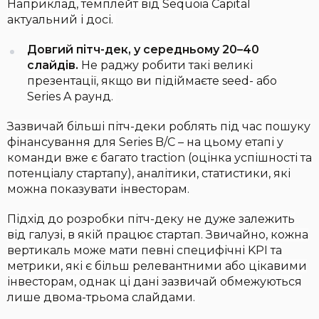
Наприклад, темплейт від Sequoia Capital
актуальний і досі.
Довгий пітч-дек, у середньому 20–40
слайдів.
Не раджу робити такі великі
презентації, якщо ви підіймаєте seed- або
Series A раунд.
Зазвичай більші пітч-деки роблять під час пошуку
фінансування для Series B/C – на цьому етапі у
команди вже є багато traction
(оцінка успішності та
потенціалу стартапу), аналітики, статистики, які
можна показувати інвесторам.
Підхід до розробки пітч-деку не дуже залежить
від галузі, в якій працює стартап. Звичайно, кожна
вертикаль може мати певні специфічні KPI та
метрики, які є більш релевантними або цікавими
інвесторам, однак ці дані зазвичай обмежуються
лише двома-трьома слайдами.