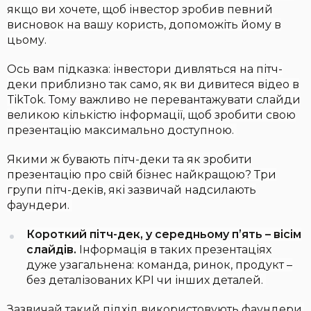
якщо ви хочете, щоб інвестор зробив певний
висновок на вашу користь, допоможіть йому в
цьому.
Ось вам підказка: інвестори дивляться на пітч-
деки приблизно так само, як ви дивитеся відео в
TikTok. Тому важливо не перевантажувати слайди
великою кількістю інформації, щоб зробити свою
презентацію максимально доступною.
Якими ж бувають пітч-деки та як зробити
презентацію про свій бізнес найкращою? Три
групи пітч-деків, які зазвичай надсилають
фаундери.
Короткий пітч-дек, у середньому пʼять – вісім
слайдів.
Інформація в таких презентаціях
дуже узагальнена: команда, ринок, продукт –
без деталізованих KPI чи інших деталей.
Зазвичай такий підхід використовують фаундери,