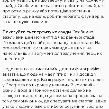
зорієнтуватися, на що звернути увагу на кожному
слайді. Особливо це важливо робити на слайдах
про розмір ринку або потенціал зростання
стартапу. Це, на жаль, робить небагато фаундерів,
хоча це дуже важливо.
Показуйте експертизу команди
. Особливо
важливий цей момент під час ранньої стадії.
Розмістіть цей слайд на початку презентації. На
pre-seed-стадії сильна команда – ваш чи не
найсильніший аргумент для залучення перших
інвестицій.
Недостатньо написати ім’я, додати фотографію і
вказати, що людина має пʼятирічний досвід у
сфері маркетингу. Всі ж розуміють, що п’ять років
у Google та п’ять років у невеликій компанії –
різний досвід. Причому останнє далеко не
завжди погано, якщо ця компанія працювала на
тому самому ринку, де оперуватиме стартап, адже
у такої людини вже є глибоке розуміння «болей»