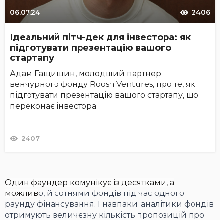
06.07.24
2406
Ідеальний пітч-дек для інвестора: як
підготувати презентацію вашого
стартапу
Адам Гащишин, молодший партнер
венчурного фонду Roosh Ventures, про те, як
підготувати презентацію вашого стартапу, що
переконає інвестора
2407
Один фаундер комунікує із десятками, а
можлив
о, й сотнями фондів під час одного
раунду фінансування. І навпаки: аналітики фондів
отримують величезну кількість пропозицій про