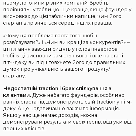
ньому логотипи різних компаній. Зробіть
порівняльну таблицю. Ще краще, якщо фаундер у
висновках до цієї таблички напише, чим його
стартап вирізняється серед інших гравців.
«Чому ця проблема варта того, щоб її
розв’язувати?» і «Чим ви кращі за конкурентів?» –
ці питання завжди сидять у голові інвестора.
Робіть ці висновки замість нього, і вже на етапі
пітч-деку ви підштовхнете його до правильних
думок про унікальність вашого продукту/
стартапу.
Недостатній traction і брак спілкування з
клієнтами.
Дуже небагато фаундерів, особливо
ранніх стартапів, демонструють свій traction у пітч-
деку. А це надзвичайно важлива інформація.
Якщо у вас ще немає доходів, можна
демонструвати результати своїх тестів, відгуки від
перших клієнтів.