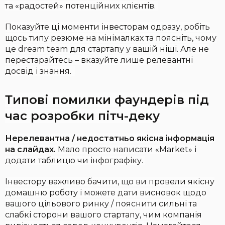
та «радостей» потенційних клієнтів.
Показуйте ці моменти інвесторам одразу, робіть
щось типу резюме на мінімалках та поясніть, чому
це dream team для стартапу у вашій ніші. Але не
перестарайтесь – вказуйте лише релевантні
досвід і знання.
Типові помилки фаундерів під
час розробки пітч-деку
Нерелевантна / недостатньо якісна інформація
на слайдах.
Мало просто написати «Market» і
додати таблицю чи інфографіку.
Інвестору важливо бачити, що ви провели якісну
домашню роботу і можете дати висновок щодо
вашого цільового ринку / пояснити сильні та
слабкі сторони вашого стартапу, чим компанія