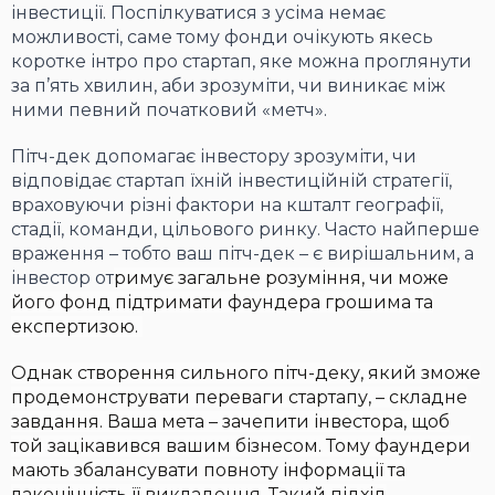
інвестиції. Поспілкуватися з усіма немає
можливості, саме тому фонди очікують якесь
коротке інтро про стартап, яке можна проглянути
за п’ять хвилин, аби зрозуміти, чи виникає між
ними певний початковий «метч».
Пітч-дек допомагає інвестору зрозуміти, чи
відповідає стартап їхній інвестиційній стратегії,
враховуючи різні фактори на кшталт географії,
стадії, команди, цільового ринку. Часто найперше
враження – тобто ваш пітч-дек – є вирішальним, а
інвестор от
римує загальне розуміння, чи може
його фонд підтримати фаундера грошима та
експертизою.
Однак створення сильного пітч-деку, який зможе
продемонструвати переваги стартапу, – складне
завдання. Ваша мета – зачепити інвестора, щоб
той зацікавився вашим бізнесом. Тому фаундери
мають збалансувати повноту інформації та
лаконічність її викладення. Такий підхід