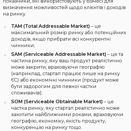
показники, які використовують у бізнесі для
визначення можливостей щодо клієнтів і доходів
на ринку.
TAM (Total Addressable Market)
– це
максимальний розмір ринку або потенційних
доходів, якщо прибрати всі конкурентні
чинники;
SAM (Serviceable Addressable Market)
– це та
частина ринку, яку ваш продукт реалістично
може закрити, враховуючи географію
(наприклад, стартап працює лише на ринку
ЄС) або економічні чинники (продукт може
бути задорогим для певної частки
споживачів);
SOM (Serviceable Obtainable Market)
– це
частка ринку, яку стартап реалістично може
захопити найближчими роками, враховуючи
географію, економіку, якість продукту,
конкуренцію на ринку тощо.