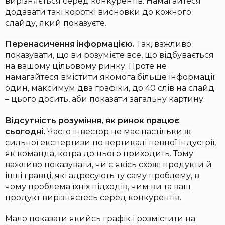
вирізняється серед конкурентів. Намагайтеся
додавати такі короткі висновки до кожного
слайду, який показуєте.
Перенасичення інформацією.
Так, важливо
показувати, що ви розумієте все, що відбувається
на вашому цільовому ринку. Проте не
намагайтеся вмістити якомога більше інформації:
один, максимум два графіки, до 40 слів на слайд
– цього досить, аби показати загальну картину.
Відсутність розуміння, як ринок працює
сьогодні.
Часто інвестор не має настільки ж
сильної експертизи по вертикалі певної індустрії,
як команда, котра до нього приходить. Тому
важливо показувати, чи є якісь схожі продукти й
інші гравці, які адресують ту саму проблему, в
чому проблема їхніх підходів, чим ви та ваш
продукт вирізняєтесь серед конкурентів.
Мало показати якийсь графік і розмістити на