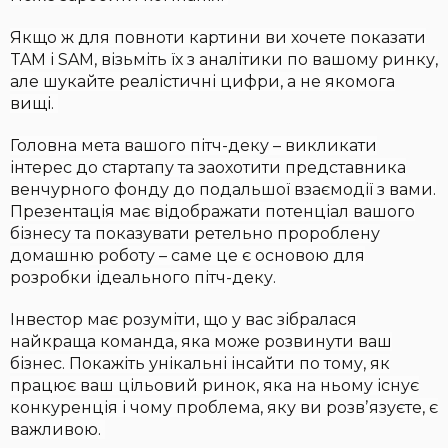
Якщо ж для повноти картини ви хочете показати
TAM і SAM, візьміть їх з аналітики по вашому ринку,
але шукайте реалістичні цифри, а не якомога
вищі.
Головна мета вашого пітч-деку – викликати
інтерес до стартапу та заохотити представника
венчурного фонду до подальшої взаємодії з вами.
Презентація має відображати потенціал вашого
бізнесу та показувати ретельно пророблену
домашню роботу – саме це є основою для
розробки ідеального пітч-деку.
Інвестор має розуміти, що у вас зібралася
найкраща команда, яка може розвинути ваш
бізнес. Покажіть унікальні інсайти по тому, як
працює ваш цільовий ринок, яка на ньому існує
конкуренція і чому проблема, яку ви розвʼязуєте, є
важливою.