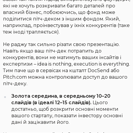
які не хочуть розкривати багато деталей про
власний бізнес, побоюючись, що фонд може
поділитися пітч-деком з іншим фондом. Який,
наприклад, проінвестував у їхніх конкурентів (таке
теж іноді трапляється).
Не раджу так сильно різати свою презентацію.
Навіть якщо ваш пітч-дек потрапить до
конкурентів, вони не матимуть ваших інсайтів і
експертизи – idea is nothing, execution is everything.
Тим паче що в сервісах на кшталт DocSend або
Pitch.com можна контролювати доступ до вашого
пітч-деку.
Золота середина, в середньому 10–20
слайдів (в ідеалі 12–15 слайдів).
Цього
достатньо, щоб розкрити основні моменти
вашого стартапу, показати інвестору основні
дані й зацікавити його.