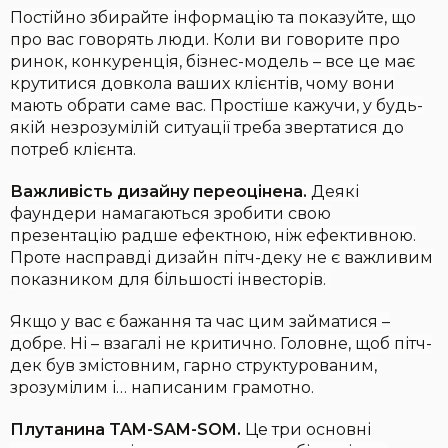
Постійно збирайте інформацію та показуйте, що
про вас говорять люди. Коли ви говорите про
ринок, конкуренція, бізнес-модель – все це має
крутитися довкола ваших клієнтів, чому вони
мають обрати саме вас. Простіше кажучи, у будь-
якій незрозумілій ситуації треба звертатися до
потреб клієнта.
Важливість дизайну переоцінена.
Деякі
фаундери намагаються зробити свою
презентацію радше ефектною, ніж ефективною.
Проте насправді дизайн пітч-деку не є важливим
показником для більшості інвесторів.
Якщо у вас є бажання та час цим займатися –
добре. Ні – взагалі не критично. Головне, щоб пітч-
дек був змістовним, гарно структурованим,
зрозумілим і… написаним грамотно.
Плутанина TAM-SAM-SOM.
Це три основні