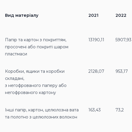
Вид матеріалу
2021
2022
Папір та картон з покриттям,
13190,11
5907,93
просочені або покритi шаром
пластмаси
Коробки, ящики та коробки
2128,07
953,17
складані,
з негофрованого паперу або
негофрованого картону
Інші папір, картон, целюлозна вата
163,43
73,2
та полотно з целюлозних волокон