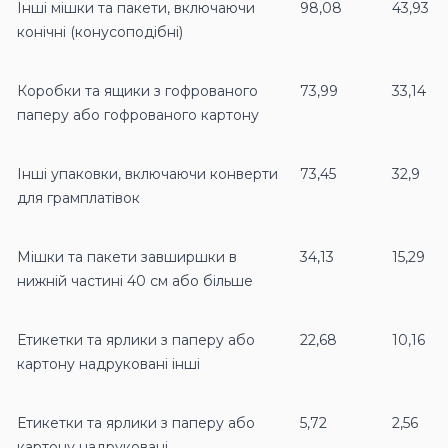
Інші мішки та пакети, включаючи
98,08
43,93
конiчнi (конусоподібні)
Коробки та ящики з гофрованого
73,99
33,14
паперу або гофрованого картону
Інші упаковки, включаючи конверти
73,45
32,9
для грамплатівок
Мішки та пакети завширшки в
34,13
15,29
нижній частині 40 см або більше
Етикетки та ярлики з паперу або
22,68
10,16
картону надруковані інші
Етикетки та ярлики з паперу або
5,72
2,56
картону надруковані