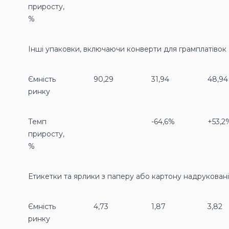
приросту,
%
Інші упаковки, включаючи конверти для грамплатівок
Ємність
90,29
31,94
48,94
ринку
Темп
-64,6%
+53,2
приросту,
%
Етикетки та ярлики з паперу або картону надрукован
Ємність
4,73
1,87
3,82
ринку