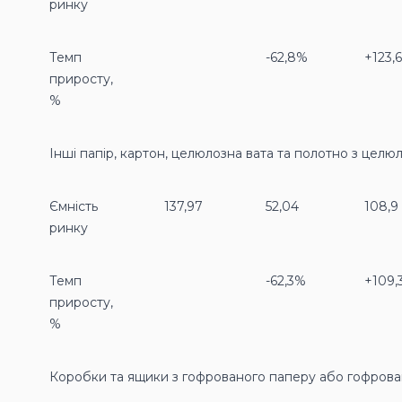
ринку
Темп
-62,8%
+123,
приросту,
%
Інші папір, картон, целюлозна вата та полотно з цел
Ємність
137,97
52,04
108,9
ринку
Темп
-62,3%
+109,
приросту,
%
Коробки та ящики з гофрованого паперу або гофрова