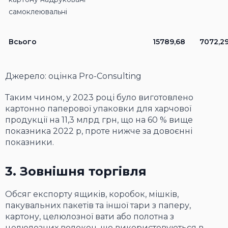
самоклеювальні
Всього
15789,68
7072,2
Джерело: оцінка Pro-Consulting
Таким чином, у 2023 році було виготовлено
картонно паперової упаковки для харчової
продукції на 11,3 млрд грн, що на 60 % вище
показника 2022 р, проте нижче за довоєнні
показники.
3. Зовнішня торгівля
Обсяг експорту ящиків, коробок, мішків,
пакувальних пакетів та іншої тари з паперу,
картону, целюлозної вати або полотна з
целюлозних волокон, що використовуються в