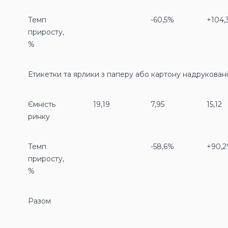
Темп
-60,5%
+104,
приросту,
%
Етикетки та ярлики з паперу або картону надруковані
Ємність
19,19
7,95
15,12
ринку
Темп
-58,6%
+90,
приросту,
%
Разом