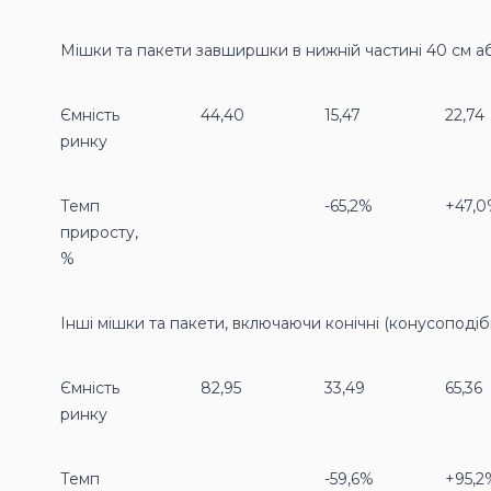
Мішки та пакети завширшки в нижній частині 40 см а
Ємність
44,40
15,47
22,74
ринку
Темп
-65,2%
+47,
приросту,
%
Інші мішки та пакети, включаючи конiчнi (конусоподіб
Ємність
82,95
33,49
65,36
ринку
Темп
-59,6%
+95,2