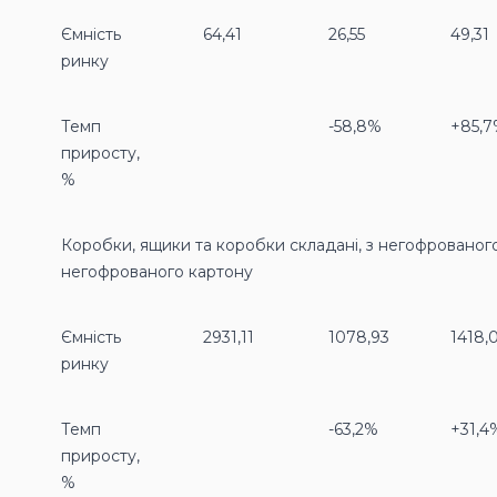
Ємність
64,41
26,55
49,31
ринку
Темп
-58,8%
+85,
приросту,
%
Коробки, ящики та коробки складані, з негофрованог
негофрованого картону
Ємність
2931,11
1078,93
1418,
ринку
Темп
-63,2%
+31,4
приросту,
%