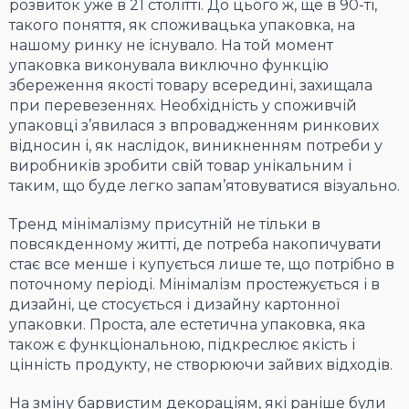
розвиток уже в 21 столітті. До цього ж, ще в 90-ті,
такого поняття, як споживацька упаковка, на
нашому ринку не існувало. На той момент
упаковка виконувала виключно функцію
збереження якості товару всередині, захищала
при перевезеннях. Необхідність у споживчій
упаковці з’явилася з впровадженням ринкових
відносин і, як наслідок, виникненням потреби у
виробників зробити свій товар унікальним і
таким, що буде легко запам’ятовуватися візуально.
Тренд мінімалізму присутній не тільки в
повсякденному житті, де потреба накопичувати
стає все менше і купується лише те, що потрібно в
поточному періоді. Мінімалізм простежується і в
дизайні, це стосується і дизайну картонної
упаковки. Проста, але естетична упаковка, яка
також є функціональною, підкреслює якість і
цінність продукту, не створюючи зайвих відходів.
На зміну барвистим декораціям, які раніше були