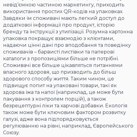
невід’ємною частиною маркетингу, приходить
використання простих QR-кодів на упаковках.
Завдяки їм споживачі мають легкий доступ до
додаткової інформації про продукт, історію
бренду та інструкції з утилізації. Розумна картонна
упаковка покращує взаємодію з клієнтами,
надаючи цінні дані про вподобання та поведінку
споживачів – барвисті листівки та паперові
каталоги з пропозиціями більше не потрібні.
Споживачі все більше цікавляться питаннями
власного здоровя, що призводить до більш
здорового способу життя. Таким чином, це
підвищує попит на упаковані товари, такі як
здорова їжа та напої (наприклад, це може бути
пакування з контролем порцій), а також
безрецептурні ліки та харчові добавки. Екологія
також може бути ключовим фактором розвитку
галузі, адже вона підпорядковується
регулюванню на рівні, наприклад, Європейського
Союзу.