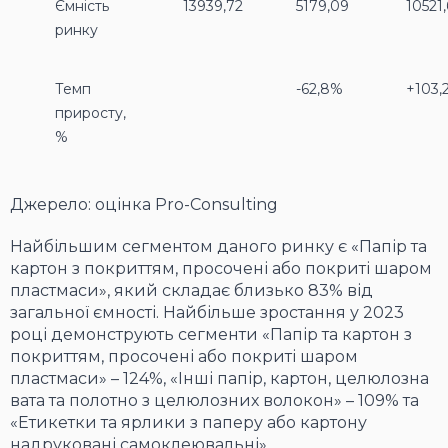
Ємність
13939,72
5179,09
10521
ринку
Темп
-62,8%
+103,
приросту,
%
Джерело: оцінка Pro-Consulting
Найбільшим сегментом даного ринку є «Папір та
картон з покриттям, просочені або покриті шаром
пластмаси», який складає близько 83% від
загальної ємності. Найбільше зростання у 2023
році демонструють сегменти «Папір та картон з
покриттям, просочені або покриті шаром
пластмаси» – 124%, «Інші папір, картон, целюлозна
вата та полотно з целюлозних волокон» – 109% та
«Етикетки та ярлики з паперу або картону
надруковані самоклеювальні»