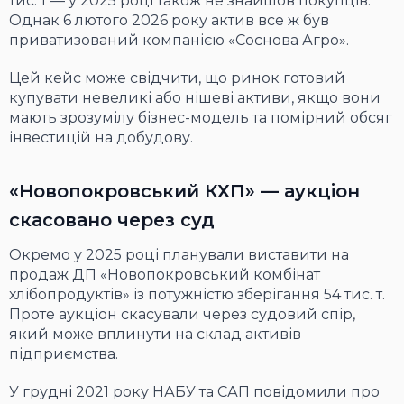
тис. т — у 2025 році також не знайшов покупців.
Однак 6 лютого 2026 року актив все ж був
приватизований компанією «Соснова Агро».
Цей кейс може свідчити, що ринок готовий
купувати невеликі або нішеві активи, якщо вони
мають зрозумілу бізнес-модель та помірний обсяг
інвестицій на добудову.
«Новопокровський КХП» — аукціон
скасовано через суд
Окремо у 2025 році планували виставити на
продаж ДП «Новопокровський комбінат
хлібопродуктів» із потужністю зберігання 54 тис. т.
Проте аукціон скасували через судовий спір,
який може вплинути на склад активів
підприємства.
У грудні 2021 року
НАБУ
та
САП
повідомили про