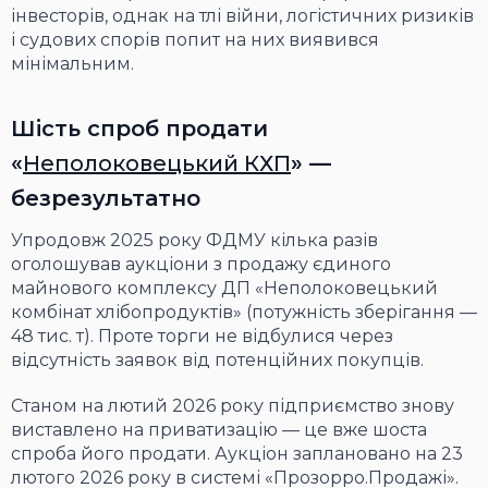
інвесторів, однак на тлі війни, логістичних ризиків
і судових спорів попит на них виявився
мінімальним.
Шість спроб продати
«
Неполоковецький КХП
» —
безрезультатно
Упродовж 2025 року ФДМУ кілька разів
оголошував аукціони з продажу єдиного
майнового комплексу ДП «Неполоковецький
комбінат хлібопродуктів» (потужність зберігання —
48 тис. т). Проте торги не відбулися через
відсутність заявок від потенційних покупців.
Станом на лютий 2026 року підприємство знову
виставлено на приватизацію — це вже шоста
спроба його продати. Аукціон заплановано на 23
лютого 2026 року в системі «Прозорро.Продажі».