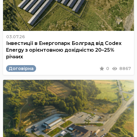
03.07.26
Інвестиції в Енергопарк Болград від Codex
Energy з орієнтовною дохідністю 20–25%
річних
Договірна
0
8867