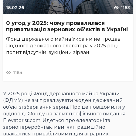
18.02.26
1163
0 угод у 2025: чому провалилася
приватизація зернових об’єктів в Україні
Фонд державного майна України не продав
жодного державного елеватора у 2025 році:
попит відсутній, аукціони зірвані
1164
У 2025 році Фонд державного майна України
(ФДМУ) не зміг реалізувати жоден державний
об’єкт зі зберігання зерна. Про це повідомили у
відповіді Фонду на запит профільного видання
Elevatorist.com. Йдеться про елеваторні та
зернопереробні активи, які традиційно
вважалися привабливими для аграрних