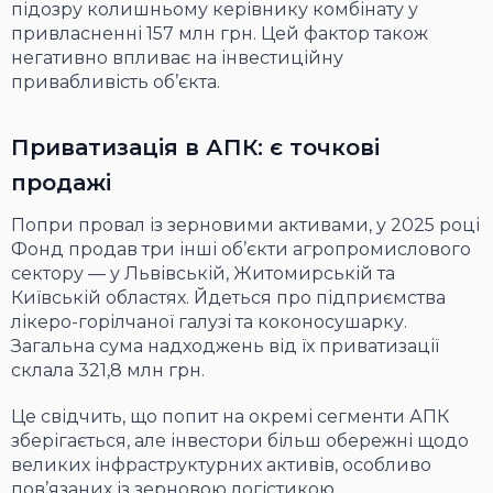
підозру колишньому керівнику комбінату у
привласненні 157 млн грн. Цей фактор також
негативно впливає на інвестиційну
привабливість об’єкта.
Приватизація в АПК: є точкові
продажі
Попри провал із зерновими активами, у 2025 році
Фонд продав три інші об’єкти агропромислового
сектору — у Львівській, Житомирській та
Київській областях. Йдеться про підприємства
лікеро-горілчаної галузі та коконосушарку.
Загальна сума надходжень від їх приватизації
склала 321,8 млн грн.
Це свідчить, що попит на окремі сегменти АПК
зберігається, але інвестори більш обережні щодо
великих інфраструктурних активів, особливо
пов’язаних із зерновою логістикою.