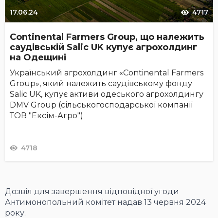
17.06.24
4717
Continental Farmers Group, що належить
саудівській Salic UK купує агрохолдинг
на Одещині
Український агрохолдинг «Continental Farmers
Group», який належить саудівському фонду
Salic UK, купує активи одеського агрохолдингу
DMV Group (сільськогосподарської компанії
ТОВ "Ексім-Агро")
4718
Дозвіл для завершення відповідної угоди
Антимонопольний комітет надав 13 червня 2024
року.