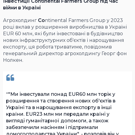
Інвестиції Continental Farmers Group під час
війни в Україні
Агрохолдинг
Co
ntinental Farmers Group
у 2023
році вклав у розширення виробництва в Україні
EUR 60 млн, які були інвестовані в будівництво
нових інфраструктурних об'єктів і нарощування
експорту, ця робота триватиме, повідомив
генеральний директор агрохолдингу Георг фон
Нолкен.
"Ми інвестували понад EUR60 млн торік у
розширення та створення нових об'єктів в
Україні та в нарощування експорту в інші
країни. EUR23 млн ми передали країні у
вигляді гуманітарної допомоги, а також
забезпечили насінням і підтримали
домогосподарства України", - розповів він у