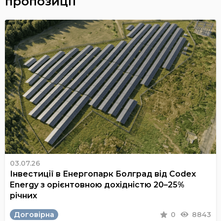
пропозиції
03.07.26
Інвестиції в Енергопарк Болград від Codex
Energy з орієнтовною дохідністю 20–25%
річних
Договірна
0
8843