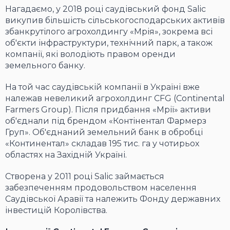
Нагадаємо, у 2018 році саудівський фонд Salic
викупив більшість сільськогосподарських активів
збанкрутілого агрохолдингу «Мрія», зокрема всі
об'єкти інфраструктури, технічний парк, а також
компанії, які володіють правом оренди
земельного банку.
На той час саудівській компанії в Україні вже
належав невеликий агрохолдинг CFG (Continental
Farmers Group). Після придбання «Мрії» активи
об'єднали під брендом «Контінентал Фармерз
Груп». Об'єднаний земельний банк в обробці
«Континентал» складав 195 тис. га у чотирьох
областях на Західній Україні.
Створена у 2011 році Salic займається
забезпеченням продовольством населення
Саудівської Аравії та належить Фонду державних
інвестицій Королівства.