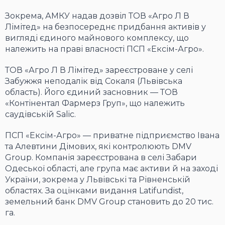
Зокрема, АМКУ надав дозвіл ТОВ «Агро Л В
Лімітед» на безпосереднє придбання активів у
вигляді єдиного майнового комплексу, що
належить на праві власності ПСП «Ексім-Агро».
ТОВ «Агро Л В Лімітед» зареєстроване у селі
Забужжя неподалік від Сокаля (Львівська
область). Його єдиний засновник — ТОВ
«Контінентал Фармерз Груп», що належить
саудівській Salic.
ПСП «Ексім-Агро» — приватне підприємство Івана
та Алевтини Дімових, які контролюють DMV
Group. Компанія зареєстрована в селі Забари
Одеської області, але група має активи й на заході
України, зокрема у Львівські та Рівненській
областях. За оцінками видання Latifundist,
земельний банк DMV Group становить до 20 тис.
га.