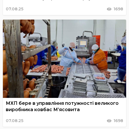
07.08.25
1698
МХП бере в управління потужності великого
виробника ковбас М’ясовита
07.08.25
1698