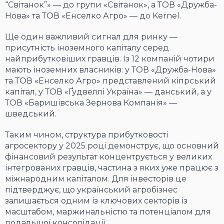
“Світанок”» — до групи «Світанок», а ТОВ «Дружба-
Нова» та ТОВ «Енселко Агро» — до Kernel.
Ще один важливий сигнал для ринку —
присутність іноземного капіталу серед
найприбутковіших гравців. Із 12 компаній чотири
мають іноземних власників: у ТОВ «Дружба-Нова»
та ТОВ «Енселко Агро» представлений кіпрський
капітал, у ТОВ «Ґудвеллі Україна» — данський, а у
ТОВ «Баришівська Зернова Компанія» —
шведський.
Таким чином, структура прибутковості
агросектору у 2025 році демонструє, що основний
фінансовий результат концентрується у великих
інтегрованих гравців, частина з яких уже працює з
міжнародним капіталом. Для інвесторів це
підтверджує, що український агробізнес
залишається одним із ключових секторів із
масштабом, маржинальністю та потенціалом для
подальшої консолідації.