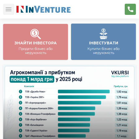
ЗНАЙТИ ІНВЕСТОРА
ІНВЕСТУВАТИ
Продати бізнес або
Купити бізнес або
нерухомість
нерухомість