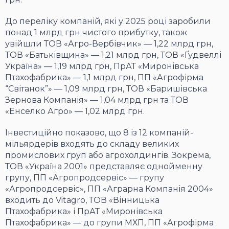
До переліку компаній, які у 2025 році заробили
понад 1 млрд грн чистого прибутку, також
увійшли ТОВ «Агро-Вербівчик» — 1,22 млрд грн,
ТОВ «Батьківщина» — 1,21 млрд грн, ТОВ «Ґудвеллі
Україна» — 1,19 млрд грн, ПрАТ «Миронівська
Птахофабрика» — 1,1 млрд грн, ПП «Агрофірма
“Світанок”» — 1,09 млрд грн, ТОВ «Баришівська
Зернова Компанія» — 1,04 млрд грн та ТОВ
«Енселко Агро» — 1,02 млрд грн.
Інвестиційно показово, що 8 із 12 компаній-
мільярдерів входять до складу великих
промислових груп або агрохолдингів. Зокрема,
ТОВ «Україна 2001» представляє однойменну
групу, ПП «Агропродсервіс» — групу
«Агропродсервіс», ПП «Аграрна Компанія 2004»
входить до Vitagro, ТОВ «Вінницька
Птахофабрика» і ПрАТ «Миронівська
Птахофабрика» — до групи МХП, ПП «Агрофірма