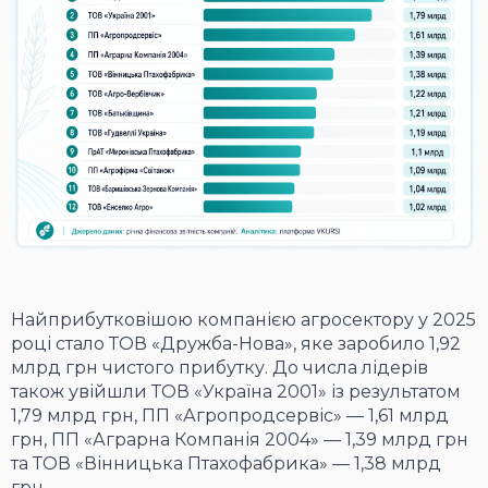
Найприбутковішою компанією агросектору у 2025
році стало ТОВ «Дружба-Нова», яке заробило 1,92
млрд грн чистого прибутку. До числа лідерів
також увійшли ТОВ «Україна 2001» із результатом
1,79 млрд грн, ПП «Агропродсервіс» — 1,61 млрд
грн, ПП «Аграрна Компанія 2004» — 1,39 млрд грн
та ТОВ «Вінницька Птахофабрика» — 1,38 млрд
грн.