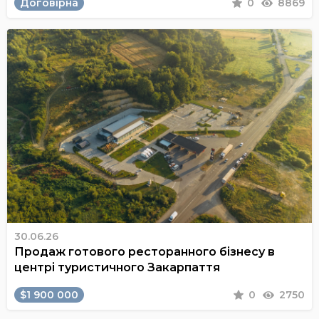
Договірна
0
8869
30.06.26
Продаж готового ресторанного бізнесу в
центрі туристичного Закарпаття
$1 900 000
0
2750