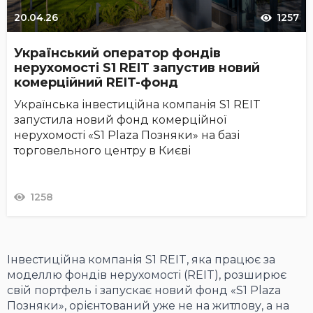
20.04.26
1257
Український оператор фондів
нерухомості S1 REIT запустив новий
комерційний REIT-фонд
Українська інвестиційна компанія S1 REIT
запустила новий фонд комерційної
нерухомості «S1 Plaza Позняки» на базі
торговельного центру в Києві
1258
Інвестиційна компанія S1 REIT, яка працює за
моделлю фондів нерухомості (REIT), розширює
свій портфель і запускає новий фонд «S1 Plaza
Позняки», орієнтований уже не на житлову, а на