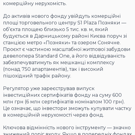
комерційну нерухомість.
До активів нового фонду увійдуть комерційні
площі торговельного центру S1 Plaza Позняки —
об’єкта площею близько 5 тис. кв. м, який
будується в Дарницькому районі Києва поруч зі
станцією метро «Позняки» та озером Сонячне.
Проєкт є частиною масштабної житлової забудови
девелопера Standard One, а його відвідуваність
забезпечуватимуть як мешканці комплексу
(понад 750 апартаментів), так і високий
пішохідний трафік району.
Регулятор уже зареєстрував випуск
інвестиційних сертифікатів фонду на суму 600
млн грн (6 млн сертифікатів номіналом 100 грн).
Це означає, що інвестори зможуть купувати частку
в комерційній нерухомості через фонд.
Ключова відмінність нового інструменту — значно
знижений поріг входу. Якщо в попередніх фондах