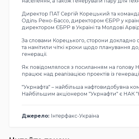
населення, а також генерувати пару для тех
Директор ПАТ Сергій Корецький та команда
Оділь Рено-Бассо, директором ЄБРР у ​​краї
директором ЄБРР в Україні та Молдові Арв
За словами Корецького, сторони докладно о
та намітили чіткі кроки щодо планування до
генерації.
Як повідомлялося з посиланням на голову Н
працює над реалізацією проектів із генерації
"Укрнафта" – найбільша нафтовидобувна комп
Найбільшим акціонером "Укрнафти" є НАК "На
Джерело:
Інтерфакс-Україна