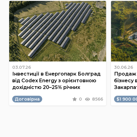
03.07.26
30.06.26
Інвестиції в Енергопарк Болград
Продаж 
від Codex Energy з орієнтовною
бізнесу 
дохідністю 20–25% річних
Закарпа
Договірна
0
8566
$1 900 0