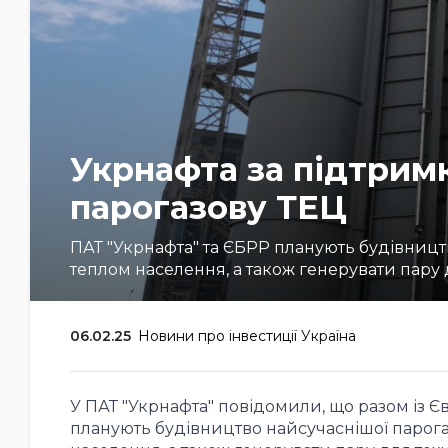
Укрнафта за підтрим
парогазову ТЕЦ
ПАТ "Укрнафта" та ЄБРР планують будівництв
теплом населення, а також генерувати пару
06.02.25
Новини про інвестиції Україна
У ПАТ "Укрнафта" повідомили, що разом із 
планують будівництво найсучаснішої парогаз