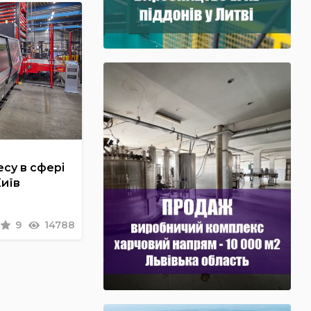
су в сфері
Київ
9
14788