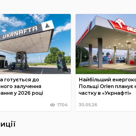
а готується до
Найбільший енергок
ного залучення
Польщі Orlen планує 
ання у 2026 році
частку в «Укрнафті»
1704
30.05.26
иції