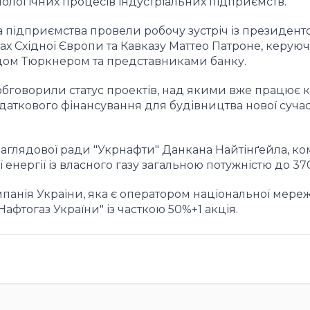
нологічних процесів індустріальних підприємств.
 підприємства провели робочу зустріч із президен
нах Східної Європи та Кавказу Маттео Патроне, керую
ідом Тюркнером та представниками банку.
бговорили статус проектів, над якими вже працює 
даткового фінансування для будівництва нової сучас
аглядової ради "Укрнафти" Данкана Найтінґейла, ко
 енергії із власного газу загальною потужністю до 37
анія України, яка є оператором національної мереж
фтогаз України" із часткою 50%+1 акція.