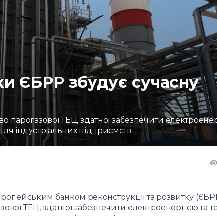
ки ЄБРР збудує сучасну
о парогазової ТЕЦ, здатної забезпечити електроенер
 для індустріальних підприємств
Європейським банком реконструкції та розвитку (ЄБР
ової ТЕЦ, здатної забезпечити електроенергією та 