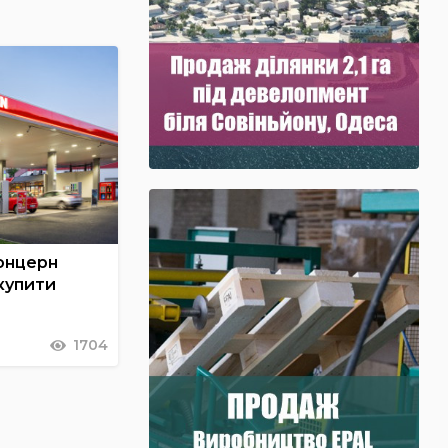
онцерн
купити
1704