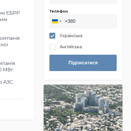
Телефон
том ЄБРР
чим
Українська
компанія
ної
Англійська
Підписатися
мпанія
0 МВт.
і АЗС.