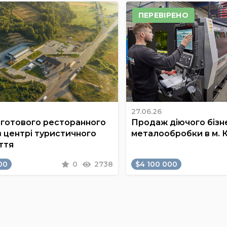
ПЕРЕВІРЕНО
27.06.26
готового ресторанного
Продаж діючого бізне
в центрі туристичного
металообробки в м. 
ття
00
0
2738
$4 100 000