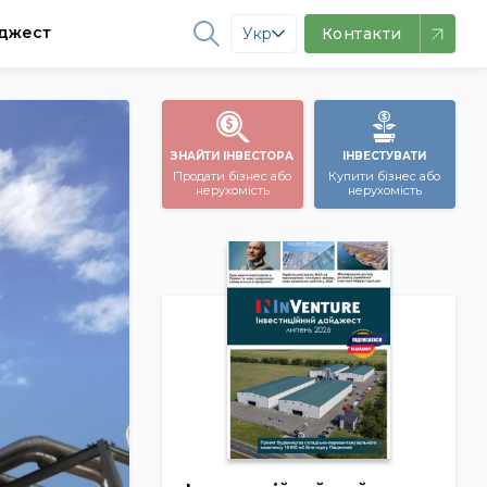
джест
Укр
Контакти
ЗНАЙТИ ІНВЕСТОРА
ІНВЕСТУВАТИ
Продати бізнес або
Купити бізнес або
нерухомість
нерухомість