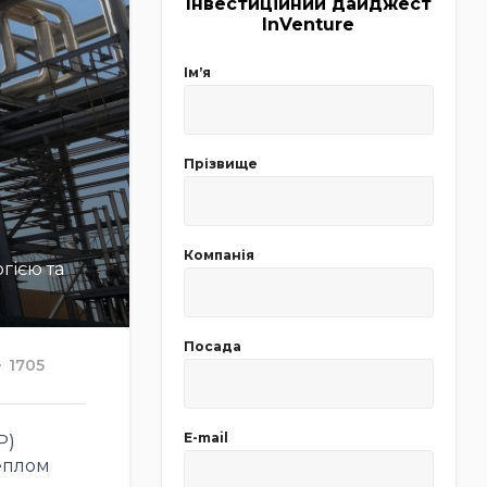
Інвестиційний дайджест
InVenture
Імʼя
Прізвище
Компанія
гією та
Посада
1705
E-mail
Р)
теплом