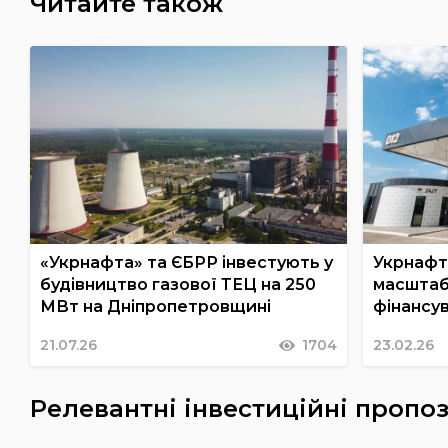
Читайте також
«Укрнафта» та ЄБРР інвестують у
Укрнафт
будівництво газової ТЕЦ на 250
масштаб
МВт на Дніпропетровщині
фінансув
21.07.26
1704
23.02.26
Релевантні інвестиційні пропоз