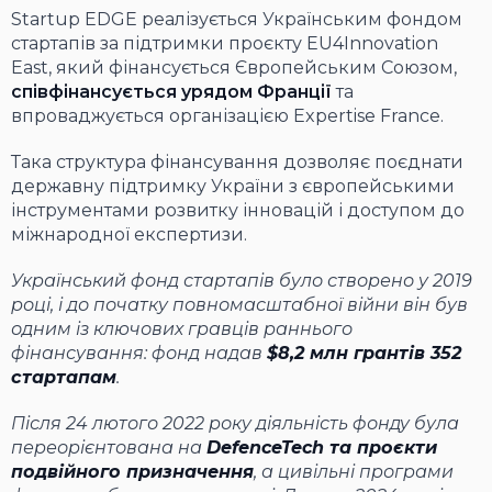
Startup EDGE реалізується Українським фондом
стартапів за підтримки проєкту
EU4Innovation
East
, який фінансується Європейським Союзом,
співфінансується урядом Франції
та
впроваджується організацією
Expertise France
.
Така структура фінансування дозволяє поєднати
державну підтримку України з європейськими
інструментами розвитку інновацій і доступом до
міжнародної експертизи.
Український фонд стартапів було створено у 2019
році, і до початку повномасштабної війни він був
одним із ключових гравців раннього
фінансування: фонд надав
$8,2 млн грантів 352
стартапам
.
Після 24 лютого 2022 року діяльність фонду була
переорієнтована на
DefenceTech та проєкти
подвійного призначення
, а цивільні програми