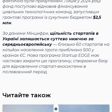
фактично були призупинені. Лише у 2024 році
фонд поступово відновив фінансування
цивільних технологічних команд, запустивши
грантові програми із сукупним бюджетом
$2,5
млн
.
За даними Мінцифри,
щільність стартапів в
Україні залишається суттєво нижчою за
середньоєвропейську
— близько 60 стартапів на
мільйон населення проти приблизно 500 у
країнах ЄС. Нова програма Startup EDGE має
частково закрити цю прогалину, створюючи базу
для відновлення стартап-екосистеми в
післявоєнний період.
Читайте також