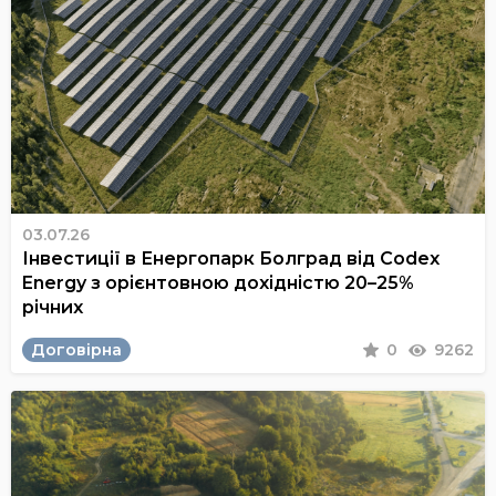
03.07.26
Інвестиції в Енергопарк Болград від Codex
Energy з орієнтовною дохідністю 20–25%
річних
Договірна
0
9262