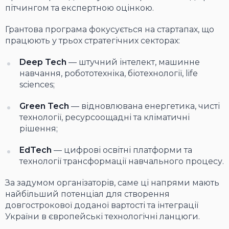
пітчингом та експертною оцінкою.
Грантова програма фокусується на стартапах, що
працюють у трьох стратегічних секторах:
Deep Tech
— штучний інтелект, машинне
навчання, робототехніка, біотехнології, life
sciences;
Green Tech
— відновлювана енергетика, чисті
технології, ресурсоощадні та кліматичні
рішення;
EdTech
— цифрові освітні платформи та
технології трансформації навчального процесу.
За задумом організаторів, саме ці напрями мають
найбільший потенціал для створення
довгострокової доданої вартості та інтеграції
України в європейські технологічні ланцюги.