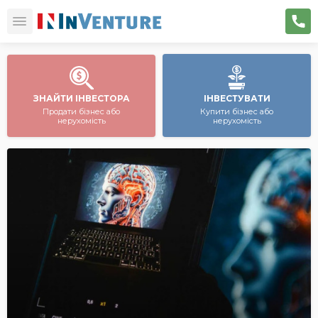
ЗНАЙТИ ІНВЕСТОРА
ІНВЕСТУВАТИ
Продати бізнес або
Купити бізнес або
нерухомість
нерухомість