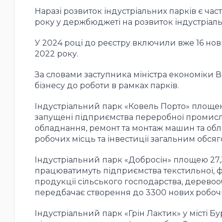
Наразі розвиток індустріальних парків є час
року у держбюджеті на розвиток індустріаль
У 2024 році до реєстру включили вже 16 нових
2022 року.
За словами заступника міністра економіки Ві
бізнесу до роботи в рамках парків.
Індустріальний парк «Ковель Порто» площею 1
запущені підприємства переробної промисло
обладнання, ремонт та монтаж машин та об
робочих місць та інвестиції загальним обсяг
Індустріальний парк «Добросін» площею 27,
працюватимуть підприємства текстильної, фа
продукції сільського господарства, дерев
передбачає створення до 3300 нових робочи
Індустріальний парк «Грін Лактик» у місті Б