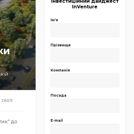
Інвестиційний дайджест
InVenture
Імʼя
Прізвище
ки
Компанія
ькій
Посада
2609
E-mail
тик" до