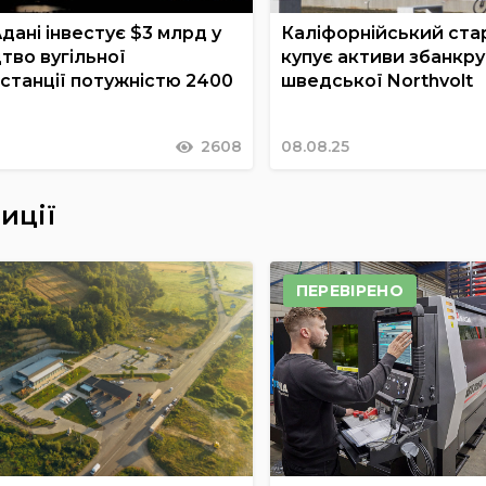
дані інвестує $3 млрд у
Каліфорнійський ста
тво вугільної
купує активи збанкру
станції потужністю 2400
шведської Northvolt
2608
08.08.25
иції
ПЕРЕВІРЕНО