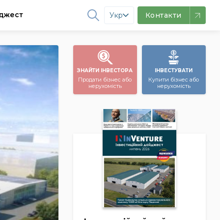
джест
Укр
Контакти
ЗНАЙТИ ІНВЕСТОРА
ІНВЕСТУВАТИ
Продати бізнес або
Купити бізнес або
нерухомість
нерухомість