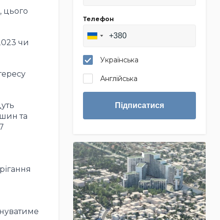
, цього
Телефон
2023 чи
Українська
тересу
Англійська
дуть
Підписатися
ашин та
7
рігання
днуватиме