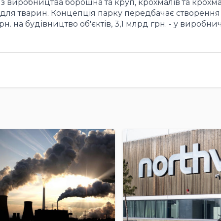
 з виробництва борошна та круп, крохмалів та крохм
в для тварин. Концепція парку передбачає створення
н. на будівництво об'єктів, 3,1 млрд грн. - у виробни