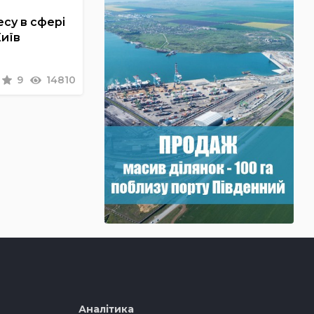
су в сфері
Київ
9
14810
Аналітика