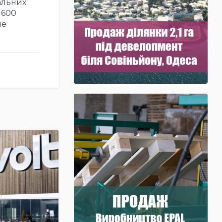
альних
 600
че