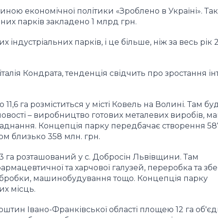
тиною економічної політики «Зроблено в Україні». Так
них парків закладено 1 млрд грн.
 індустріальних парків, і це більше, ніж за весь рік 
талія Кондрата, тенденція свідчить про зростання ін
1,6 га розміститься у місті Ковель на Волині. Там бу
вості – виробництво готових металевих виробів, м
ладнання. Концепція парку передбачає створення 58
ом близько 358 млн. грн.
3 га розташований у с. Добросін Львівщини. Там
рмацевтичної та харчової галузей, переробка та збе
ообробки, машинобудування тощо. Концепція парку
х місць.
урштин Івано-Франківської області площею 12 га об'є