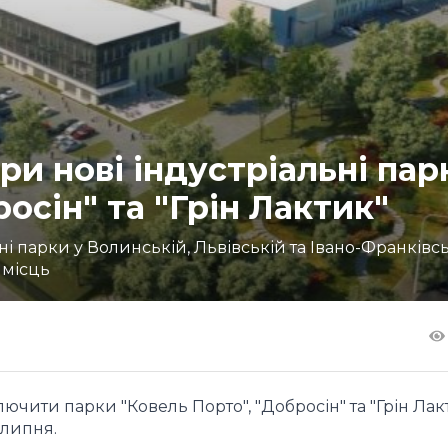
три нові індустріальні пар
осін" та "Грін Лактик"
ьні парки у Волинській, Львівській та Івано-Франківс
 місць
чити парки "Ковель Порто", "Добросін" та "Грін Лак
 липня.