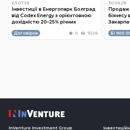
03.07.26
30.06.26
Інвестиції в Енергопарк Болград
Продаж 
від Codex Energy з орієнтовною
бізнесу 
дохідністю 20–25% річних
Закарпа
Договірна
0
9226
$1 900 0
InVenture
Investment Group
Інвестиційн