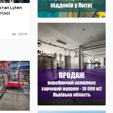
ртап Lyten
тілої
2608