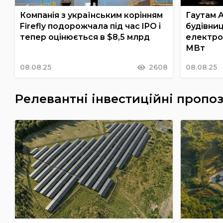
Компанія з українським корінням
Гаутам А
Firefly подорожчала під час IPO і
будівниц
тепер оцінюється в $8,5 млрд
електро
МВт
08.08.25
2608
08.08.25
Релевантні інвестиційні пропоз