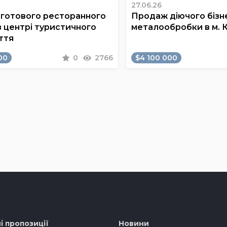
27.06.26
готового ресторанного
Продаж діючого бізне
в центрі туристичного
металообробки в м. 
ття
00
0
2766
$4 100 000
і пропозиції
Новини