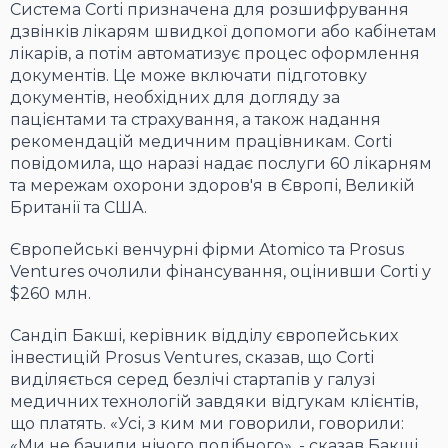
Система Corti призначена для розшифрування
дзвінків лікарям швидкої допомоги або кабінетам
лікарів, а потім автоматизує процес оформлення
документів. Це може включати підготовку
документів, необхідних для догляду за
пацієнтами та страхування, а також надання
рекомендацій медичним працівникам. Corti
повідомила, що наразі надає послуги 60 лікарням
та мережам охорони здоров'я в Європі, Великій
Британії та США.
Європейські венчурні фірми Atomico та Prosus
Ventures очолили фінансування, оцінивши Corti у
$260 млн.
Сандіп Бакші, керівник відділу європейських
інвестицій Prosus Ventures, сказав, що Corti
виділяється серед безлічі стартапів у галузі
медичних технологій завдяки відгукам клієнтів,
що платять. «Усі, з ким ми говорили, говорили:
«Ми не бачили нічого подібного», - сказав Бакші.