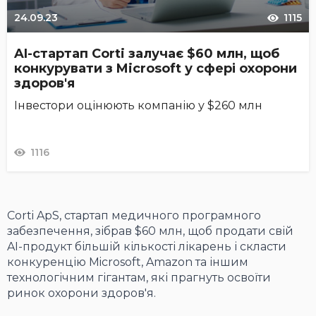
24.09.23
1115
AI-стартап Corti залучає $60 млн, щоб
конкурувати з Microsoft у сфері охорони
здоров'я
Інвестори оцінюють компанію у $260 млн
1116
Corti ApS, стартап медичного програмного
забезпечення, зібрав $60 млн, щоб продати свій
AI-продукт більшій кількості лікарень і скласти
конкуренцію Microsoft, Amazon та іншим
технологічним гігантам, які прагнуть освоїти
ринок охорони здоров'я.