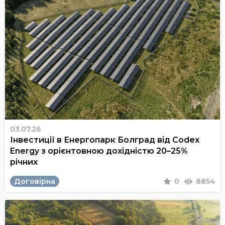
03.07.26
Інвестиції в Енергопарк Болград від Codex
Energy з орієнтовною дохідністю 20–25%
річних
Договірна
0
8854