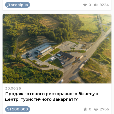
Договірна
0
9224
30.06.26
Продаж готового ресторанного бізнесу в
центрі туристичного Закарпаття
$1 900 000
0
2766