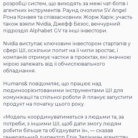
розробці систем, що виходять за межі чат-ботів і
агентних інструментів. Раунд очолили SV Angel
Рона Конвея та співзасновник Жорж Харік; участь
також взяли Nvidia, Джефф Безос, венчурний
підрозділ Alphabet GV та інші інвестори.
Nvidia виступає ключовим інвестором стартапів у
сфері ШІ, оскільки попит на її чипи зростає, і
компанія отримує частки в проєктах, які значною
мірою залежать від її обчислювального
обладнання.
Humans& повідомляє, що працює над
людиноорієнтованими інструментами ШІ для
комунікації та спільної роботи й планує запустити
продукт на початку цього року.
«Модель координуватиметься з людьми та, за
потреби, з іншими ШІ, щоб дати змогу людям
робити більше та об’єднувати їх», — сказав
генеральний директор Ерік Зелікман агентству