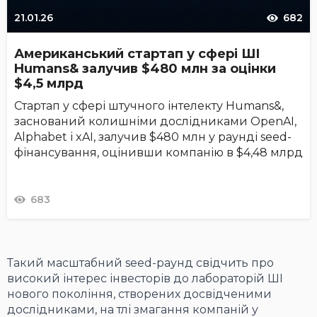
21.01.26
682
Американський стартап у сфері ШІ
Humans& залучив $480 млн за оцінки
$4,5 млрд
Стартап у сфері штучного інтелекту Humans&,
заснований колишніми дослідниками OpenAI,
Alphabet і xAI, залучив $480 млн у раунді seed-
фінансування, оцінивши компанію в $4,48 млрд
683
Такий масштабний seed-раунд свідчить про
високий інтерес інвесторів до лабораторій ШІ
нового покоління, створених досвідченими
дослідниками, на тлі змагання компаній у