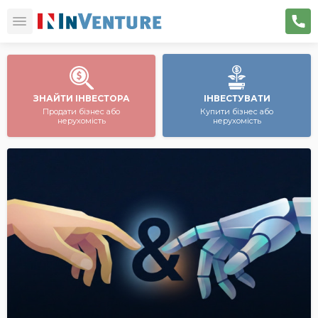
ЗНАЙТИ ІНВЕСТОРА
ІНВЕСТУВАТИ
Продати бізнес або
Купити бізнес або
нерухомість
нерухомість