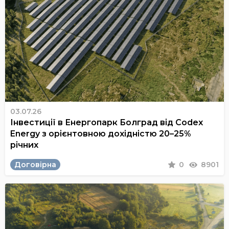
03.07.26
Інвестиції в Енергопарк Болград від Codex
Energy з орієнтовною дохідністю 20–25%
річних
Договірна
0
8901