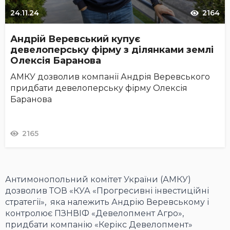
24.11.24
2164
Андрій Веревський купує
девелоперську фірму з ділянками землі
Олексія Баранова
АМКУ дозволив компанії Андрія Веревського
придбати девелоперську фірму Олексія
Баранова
2165
Антимонопольний комітет України (АМКУ)
дозволив ТОВ «КУА «Прогресивні інвестиційні
стратегії», яка належить Андрію Веревському і
контролює ПЗНВІФ «Девелопмент Агро»,
придбати компанію «Керікс Девелопмент»