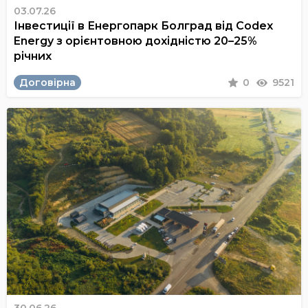
03.07.26
Інвестиції в Енергопарк Болград від Codex
Energy з орієнтовною дохідністю 20–25%
річних
Договірна
0
9521