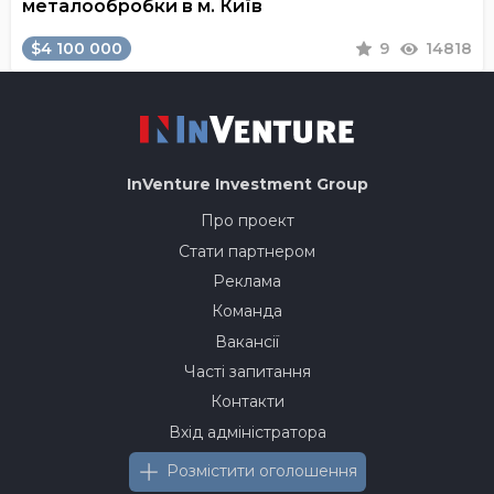
металообробки в м. Київ
$4 100 000
9
14818
InVenture
Investment Group
Про проект
Стати партнером
Реклама
Команда
Вакансії
Часті запитання
Контакти
Вхід адміністратора
Розмістити оголошення