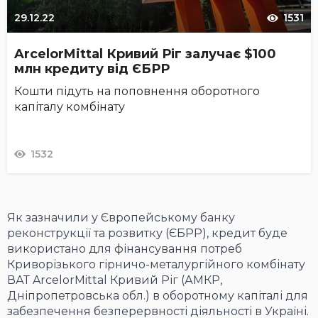
29.12.22
1531
ArcelorMittal Кривий Ріг залучає $100
млн кредиту від ЄБРР
Кошти підуть на поповнення оборотного
капіталу комбінату
1532
Як зазначили у Європейському банку
реконструкції та розвитку (ЄБРР), кредит буде
використано для фінансування потреб
Криворізького гірничо-металургійного комбінату
ВАТ ArcelorMittal Кривий Ріг (АМКР,
Дніпропетровська обл.) в оборотному капіталі для
забезпечення безперервності діяльності в Україні.