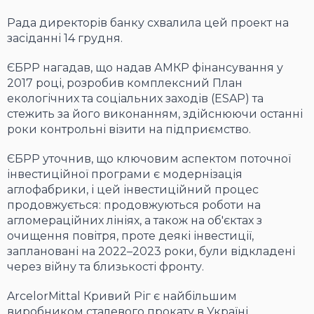
Рада директорів банку схвалила цей проект на
засіданні 14 грудня.
ЄБРР нагадав, що надав АМКР фінансування у
2017 році, розробив комплексний План
екологічних та соціальних заходів (ESAP) та
стежить за його виконанням, здійснюючи останні
роки контрольні візити на підприємство.
ЄБРР уточнив, що ключовим аспектом поточної
інвестиційної програми є модернізація
аглофабрики, і цей інвестиційний процес
продовжується: продовжуються роботи на
агломераційних лініях, а також на об'єктах з
очищення повітря, проте деякі інвестиції,
заплановані на 2022–2023 роки, були відкладені
через війну та близькості фронту.
ArcelorMittal Кривий Ріг є найбільшим
виробником сталевого прокату в Україні.