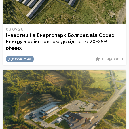
03.07.26
Інвестиції в Енергопарк Болград від Codex
Energy з орієнтовною дохідністю 20–25%
річних
Договірна
0
8811