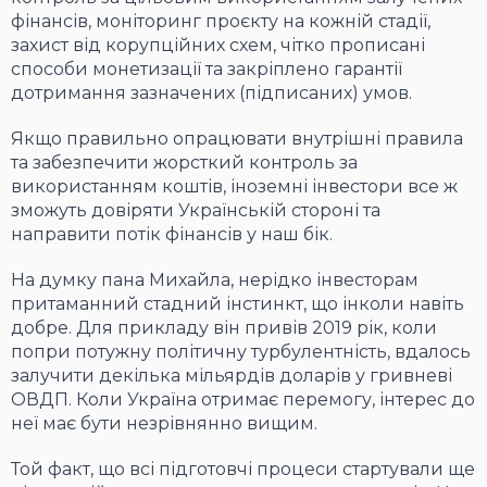
фінансів, моніторинг проєкту на кожній стадії,
захист від корупційних схем, чітко прописані
способи монетизації та закріплено гарантії
дотримання зазначених (підписаних) умов.
Якщо правильно опрацювати внутрішні правила
та забезпечити жорсткий контроль за
використанням коштів, іноземні інвестори все ж
зможуть довіряти Українській стороні та
направити потік фінансів у наш бік.
На думку пана Михайла, нерідко інвесторам
притаманний стадний інстинкт, що інколи навіть
добре. Для прикладу він привів 2019 рік, коли
попри потужну політичну турбулентність, вдалось
залучити декілька мільярдів доларів у гривневі
ОВДП. Коли Україна отримає перемогу, інтерес до
неї має бути незрівнянно вищим.
Той факт, що всі підготовчі процеси стартували ще