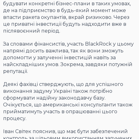
будувати конкретні бізнес-плани в таких умовах,
де на підприємство в будь-який момент може
впасти ракета окупантів, вкрай ризиково. Через
це приватні інвестиції будуть надходити вже в
післявоєнний період.
За словами фінансистів, участь BlackRock у цьому
напрямі досить важлива, так як вони зможуть
допомогти у залученні інвестицій навіть за
найскладніших умов. Зокрема, завдяки потужній
репутації.
Деякі фахівці стверджують, що для успішного
виконання задуму Україні також потрібно
сформувати надійну законодавчу базу.
Очікується, що американські консультанти також
прийматимуть участь в опрацюванні цього
процесу.
Іван Світек пояснив, що має бути забезпечений
контроль за цільовим використанням залучених