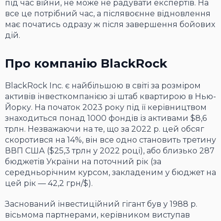
під час війни, не може не радувати експертів. На
все це потрібний час, а післявоєнне відновлення
має початись одразу ж після завершення бойових
дій.
Про компанію BlackRock
BlackRock Inc. є найбільшою в світі за розміром
активів інвесткомпанією зі штаб квартирою в Нью-
Йорку. На початок 2023 року під її керівництвом
знаходиться понад 1000 фондів із активами $8,6
трлн. Незважаючи на те, що за 2022 р. цей обсяг
скоротився на 14%, він все одно становить третину
ВВП США ($25,3 трлн у 2022 році), або близько 287
бюджетів України на поточний рік (за
середньорічним курсом, закладеним у бюджет на
цей рік — 42,2 грн/$).
Заснований інвестиційний гігант був у 1988 р.
вісьмома партнерами, керівником виступав