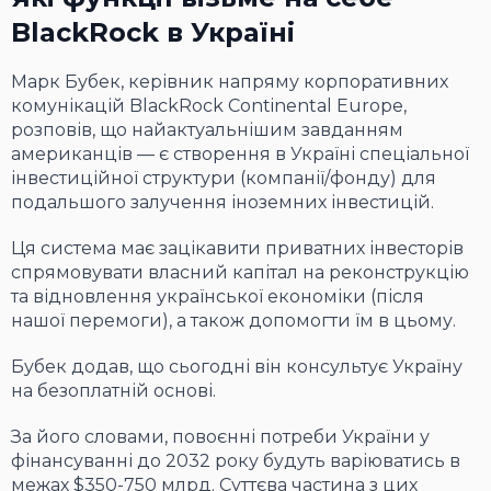
BlackRock в Україні
Марк Бубек, керівник напряму корпоративних
комунікацій BlackRock Continental Europe,
розповів, що найактуальнішим завданням
американців — є створення в Україні спеціальної
інвестиційної структури (компанії/фонду) для
подальшого залучення іноземних інвестицій.
Ця система має зацікавити приватних інвесторів
спрямовувати власний капітал на реконструкцію
та відновлення української економіки (після
нашої перемоги), а також допомогти їм в цьому.
Бубек додав, що сьогодні він консультує Україну
на безоплатній основі.
За його словами, повоєнні потреби України у
фінансуванні до 2032 року будуть варіюватись в
межах $350-750 млрд. Суттєва частина з цих