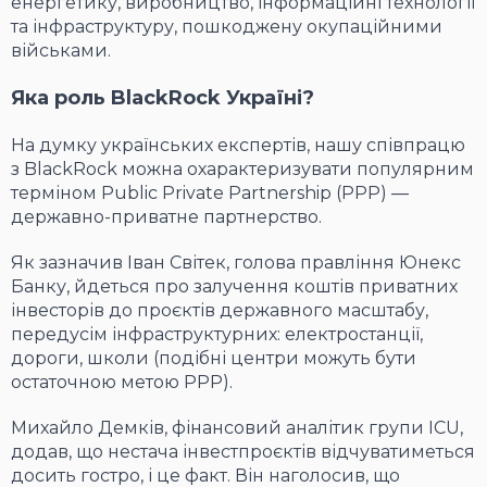
енергетику, виробництво, інформаційні технології
та інфраструктуру, пошкоджену окупаційними
військами.
Яка роль BlackRock Україні?
На думку українських експертів, нашу співпрацю
з BlackRock можна охарактеризувати популярним
терміном Public Private Partnership (PPP) —
державно-приватне партнерство.
Як зазначив Іван Світек, голова правління Юнекс
Банку, йдеться про залучення коштів приватних
інвесторів до проєктів державного масштабу,
передусім інфраструктурних: електростанції,
дороги, школи (подібні центри можуть бути
остаточною метою PPP).
Михайло Демків, фінансовий аналітик групи ICU,
додав, що нестача інвестпроєктів відчуватиметься
досить гостро, і це факт. Він наголосив, що