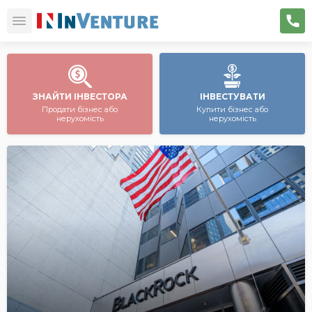
ЗНАЙТИ ІНВЕСТОРА
ІНВЕСТУВАТИ
Продати бізнес або
Купити бізнес або
нерухомість
нерухомість