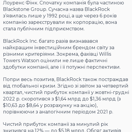
Лоуренс Фінк. Спочатку компанія була частиною
Blackstone Group. Сучасна назва BlackRock
з’явилась лише у 1992 році, а ще через 6 років
компанію зареєстрували як корпорацію, вона
стала публічним підприємством.
BlackRock Inc. багато разів визнавався
найкращим інвестиційним брендом світу за
різними критеріями. Зокрема, фахівці Willis
Towers Watson оцінили не лише фактичні
здобутки компанії, але і її потужні перспективи.
Попри весь позитив, BlackRock також постраждав
від глобальної кризи. Згідно зі звітом за четвертий
квартал, чистий прибуток компанії у жовтні-грудні
2022 р. скоротився з $1,64 млрд до $1,36 млрд (з
$10,63 до $8,64 у розрахунку на акцію),
порівнюючи з аналогічним періодом 2021 р.
Чистий прибуток компанії за минулий рік
знизився на 12% — до $5,18 млрд. Обсяг активів