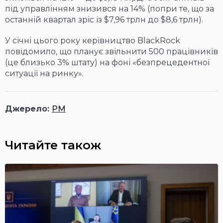
під управлінням знизився на 14% (попри те, що за
останній квартал зріс із $7,96 трлн до $8,6 трлн).
У січні цього року керівництво BlackRock
повідомило, що планує звільнити 500 працівників
(це близько 3% штату) на фоні «безпрецедентної
ситуації на ринку».
Джерело:
PM
Читайте також