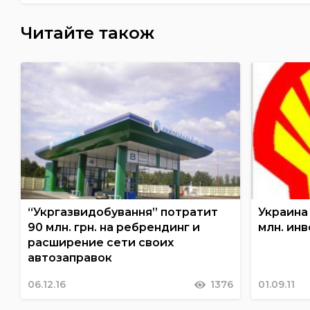
Читайте також
“Укргазвидобування” потратит
Украина 
90 млн. грн. на ребрендинг и
млн. ин
расширение сети своих
автозаправок
06.12.16
1376
01.09.11