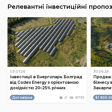
Релевантні інвестиційні пропоз
03.07.26
30.06.26
Інвестиції в Енергопарк Болград
Продаж 
від Codex Energy з орієнтовною
бізнесу 
дохідністю 20–25% річних
Закарпа
Договірна
0
8735
$1 900 0