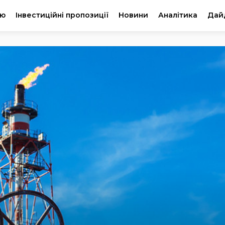
ію
Інвестиційні пропозиції
Новини
Аналітика
Дай