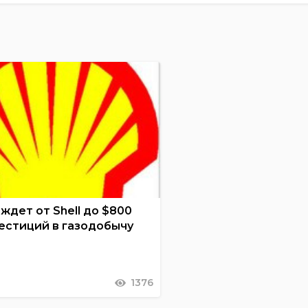
ждет от Shell до $800
вестиций в газодобычу
1376