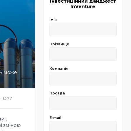
Інвестиційний дайджест
InVenture
Імʼя
Прізвище
Компанія
ть може
Посада
1377
E-mail
и".
і зміною