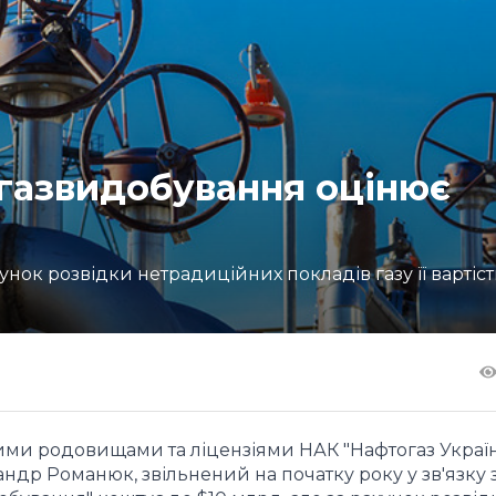
газвидобування оцінює
нок розвідки нетрадиційних покладів газу її вартіс
ими родовищами та ліцензіями НАК "Нафтогаз Україн
ндр Романюк, звільнений на початку року у зв'язку з