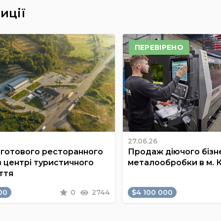
иції
ПЕРЕВІРЕНО
27.06.26
готового ресторанного
Продаж діючого бізне
в центрі туристичного
металообробки в м. 
ття
00
0
2744
$4 100 000