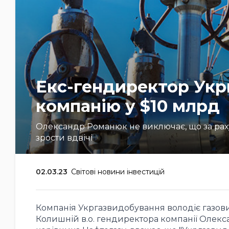
Екс-гендиректор Укр
компанію у $10 млрд
Олександр Романюк не виключає, що за раху
зрости вдвічі
02.03.23
Світові новини інвестицій
Компанія Укргазвидобування володіє газов
Колишній в.о. гендиректора компанії Олекса