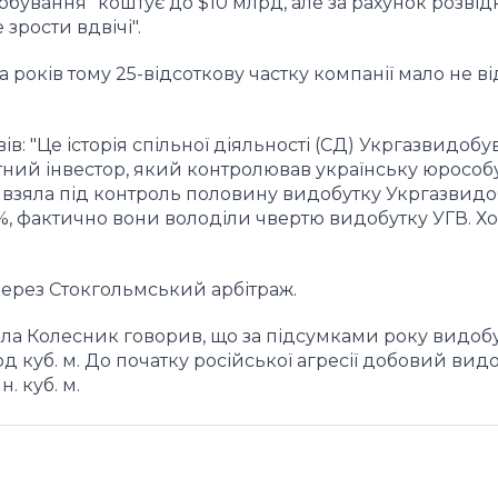
обування" коштує до $10 млрд, але за рахунок розвід
 зрости вдвічі".
років тому 25-відсоткову частку компанії мало не в
: "Це історія спільної діяльності (СД) Укргазвидобу
ватний інвестор, який контролював українську юрособ
о взяла під контроль половину видобутку Укргазвидо
51%, фактично вони володіли чвертю видобутку УГВ. Х
 через Стокгольмський арбітраж.
ла Колесник говорив, що за підсумками року видобу
рд куб. м. До початку російської агресії добовий вид
н. куб. м.