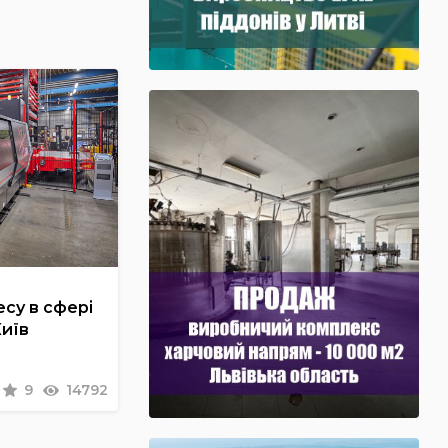
су в сфері
Київ
9
14792