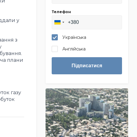
ки
Телефон
іддали у
Українська
вання з
у
Англійська
бування.
оча плани
Підписатися
ток газу
обуток