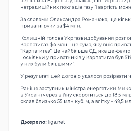
керівника Нафтогазу, вважає, що "Укргазвид
нетрадиційних покладів газу її вартість може
За словами Олександра Романюка, ще кілька 
приватні руки за $4 млн.
Колишній голова Укргазвидобування розповів
Карпатигаз. $4 млн – це сума, яку вніс при
"Карпатигаз". Це найбільша СД, яка де-факт
І оскільки у приватників у Карпатигаз був 
у них були більшими”.
У результаті цей договір удалося розірвати
Раніше заступник міністра енергетики Мико
в Україні через війну скоротиться до 18,5 мл
склав близько 55 млн куб. м, а влітку – 49,5 мл
Джерело:
liga.net