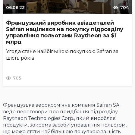
06.06.23
704
Французький виробник авіадеталей
Safran націлився на покупку підрозділу
управління польотами Raytheon за $1
млрд
Угода стане найбільшою покупкою Safran за
шість років
705
Французька аерокосмічна компанія Safran SA
веде переговори про придбання підрозділу
Raytheon Technologies Corp., який виробляє
продукти, зокрема засоби управління польотом,
що може стати найбільшою покупкою за шість