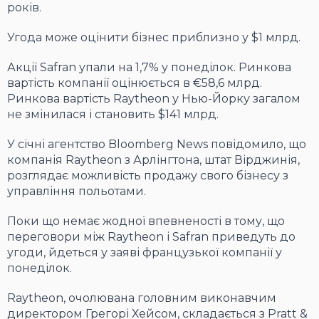
років.
Угода може оцінити бізнес приблизно у $1 млрд.
Акції Safran упали на 1,7% у понеділок. Ринкова
вартість компанії оцінюється в €58,6 млрд.
Ринкова вартість Raytheon у Нью-Йорку загалом
не змінилася і становить $141 млрд.
У січні агентство Bloomberg News повідомило, що
компанія Raytheon з Арлінгтона, штат Вірджинія,
розглядає можливість продажу свого бізнесу з
управління польотами.
Поки що немає жодної впевненості в тому, що
переговори між Raytheon і Safran приведуть до
угоди, йдеться у заяві французької компанії у
понеділок.
Raytheon, очолювана головним виконавчим
директором Грегорі Хейсом, складається з Pratt &