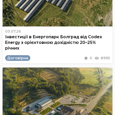
03.07.26
Інвестиції в Енергопарк Болград від Codex
Energy з орієнтовною дохідністю 20–25%
річних
Договірна
0
8995