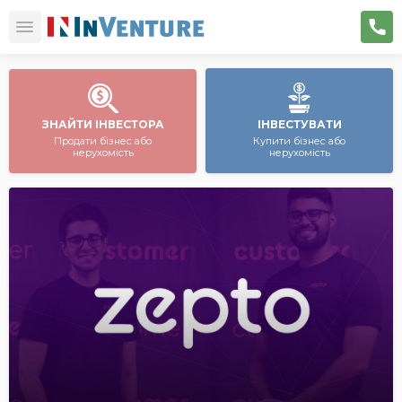
ЗНАЙТИ ІНВЕСТОРА
ІНВЕСТУВАТИ
Продати бізнес або
Купити бізнес або
нерухомість
нерухомість