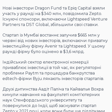
Нові інвестори Dragon Fund та Epiq Capital взяли
участь у раунді на $340 млн, повідомила Zepto.
Існуючі спонсори, включаючи Lightspeed Venture
Partners та DST Global, збільшили свої ставки.
Стартап із Мумбаї востаннє залучив $665 млн у
червні від нових інвесторів, включаючи приватну
інвестиційну фірму Avenir та Lightspeed. У цьому
раунді фірму було оцінено в $3,6 млрд.
Індійський сектор електронної комерції
приваблює інвестиції в той час, як регуляторні
проблеми Paytm та процедура банкрутства
edtech-фірми Byju лякають інвесторів стартапів.
Друзі дитинства Аадіт Паліча та Кайвалья Вохра
кинули навчання на факультеті комп'ютерних
наук Стенфордського університету та
повернулися до Індії, щоб заснувати стартап
Zepto у 2021 році, коли вони були ще підлітками.