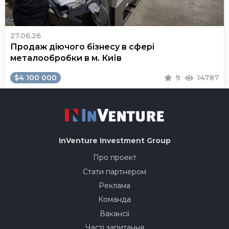
27.06.26
Продаж діючого бізнесу в сфері
металообробки в м. Київ
$4 100 000
9
14787
InVenture
Investment Group
Про проект
Стати партнером
Реклама
Команда
Вакансії
Часті запитання