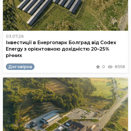
03.07.26
Інвестиції в Енергопарк Болград від Codex
Energy з орієнтовною дохідністю 20–25%
річних
Договірна
0
8558