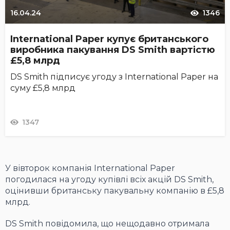
16.04.24
1346
International Paper купує британського
виробника пакування DS Smith вартістю
£5,8 млрд
DS Smith підписує угоду з International Paper на
суму £5,8 млрд
1347
У вівторок компанія International Paper
погодилася на угоду купівлі всіх акцій DS Smith,
оцінивши британську пакувальну компанію в £5,8
млрд.
DS Smith повідомила, що нещодавно отримала