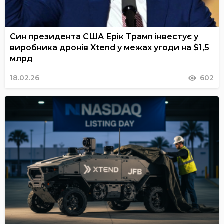
Син президента США Ерік Трамп інвестує у
виробника дронів Xtend у межах угоди на $1,5
млрд
18.02.26
602