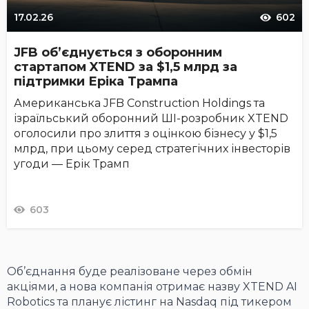
17.02.26
602
JFB об’єднується з оборонним
стартапом XTEND за $1,5 млрд за
підтримки Еріка Трампа
Американська JFB Construction Holdings та
ізраїльський оборонний ШІ-розробник XTEND
оголосили про злиття з оцінкою бізнесу у $1,5
млрд, при цьому серед стратегічних інвесторів
угоди — Ерік Трамп
603
Об’єднання буде реалізоване через обмін
акціями, а нова компанія отримає назву XTEND AI
Robotics та планує лістинг на Nasdaq під тикером