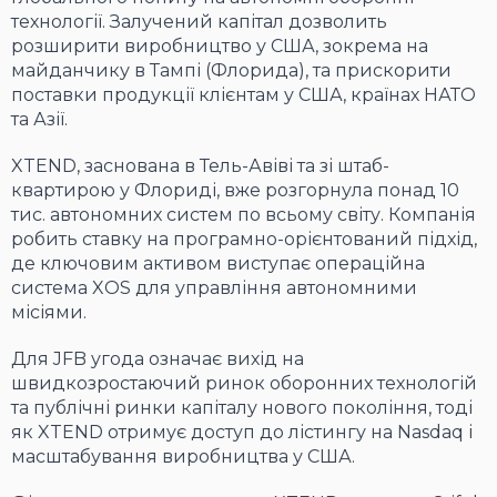
технології. Залучений капітал дозволить
розширити виробництво у США, зокрема на
майданчику в Тампі (Флорида), та прискорити
поставки продукції клієнтам у США, країнах НАТО
та Азії.
XTEND, заснована в Тель-Авіві та зі штаб-
квартирою у Флориді, вже розгорнула понад 10
тис. автономних систем по всьому світу. Компанія
робить ставку на програмно-орієнтований підхід,
де ключовим активом виступає операційна
система XOS для управління автономними
місіями.
Для JFB угода означає вихід на
швидкозростаючий ринок оборонних технологій
та публічні ринки капіталу нового покоління, тоді
як XTEND отримує доступ до лістингу на Nasdaq і
масштабування виробництва у США.