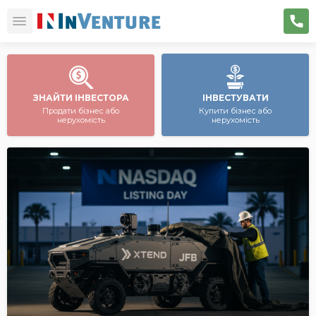
ЗНАЙТИ ІНВЕСТОРА
ІНВЕСТУВАТИ
Продати бізнес або
Купити бізнес або
нерухомість
нерухомість