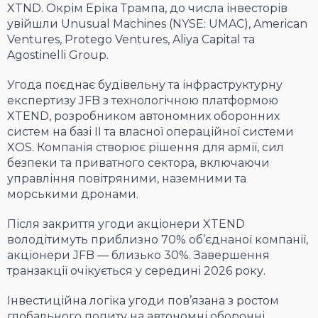
XTND. Окрім Еріка Трампа, до числа інвесторів
увійшли Unusual Machines (NYSE: UMAC), American
Ventures, Protego Ventures, Aliya Capital та
Agostinelli Group.
Угода поєднає будівельну та інфраструктурну
експертизу JFB з технологічною платформою
XTEND, розробником автономних оборонних
систем на базі ІІ та власної операційної системи
XOS. Компанія створює рішення для армії, сил
безпеки та приватного сектора, включаючи
управління повітряними, наземними та
морськими дронами.
Після закриття угоди акціонери XTEND
володітимуть приблизно 70% об’єднаної компанії,
акціонери JFB — близько 30%. Завершення
транзакції очікується у середині 2026 року.
Інвестиційна логіка угоди пов’язана з ростом
глобального попиту на автономні оборонні