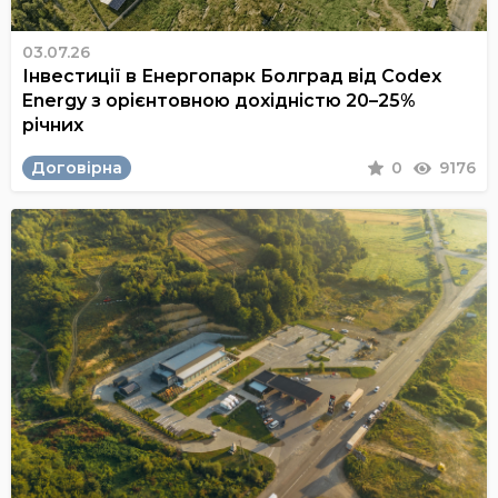
03.07.26
Інвестиції в Енергопарк Болград від Codex
Energy з орієнтовною дохідністю 20–25%
річних
Договірна
0
9176