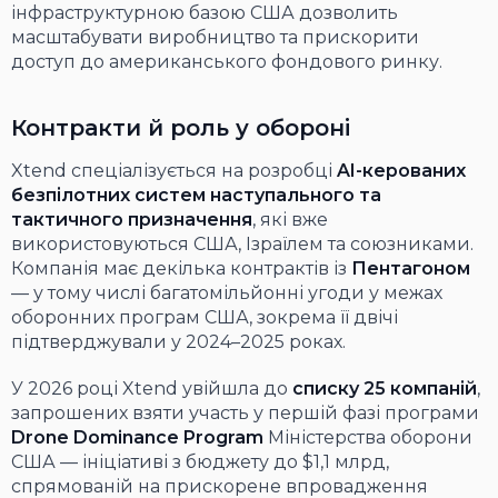
інфраструктурною базою США дозволить
масштабувати виробництво та прискорити
доступ до американського фондового ринку.
Контракти й роль у обороні
Xtend спеціалізується на розробці
AI-керованих
безпілотних систем наступального та
тактичного призначення
, які вже
використовуються США, Ізраїлем та союзниками.
Компанія має декілька контрактів із
Пентагоном
— у тому числі багатомільйонні угоди у межах
оборонних програм США, зокрема її двічі
підтверджували у 2024–2025 роках.
У 2026 році Xtend увійшла до
списку 25 компаній
,
запрошених взяти участь у першій фазі програми
Drone Dominance Program
Міністерства оборони
США — ініціативі з бюджету до $1,1 млрд,
спрямованій на прискорене впровадження