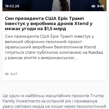
18.02.26
846
Син президента США Ерік Трамп
інвестує у виробника дронів Xtend у
межах угоди на $1,5 млрд
Син президента США Ерік Трамп інвестує у
великий оборонно-технічний проєкт:
ізраїльський виробник безпілотників Xtend
готується стати публічною компанією на Nasdaq
у рамках злиття з американською ...
847
Це один із найбільш масштабних проєктів Trump
Family Investments за останній рік і привернув
увагу світових медіа не лише через технологічний