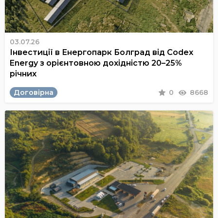
03.07.26
Інвестиції в Енергопарк Болград від Codex
Energy з орієнтовною дохідністю 20–25%
річних
Договірна
0
8668