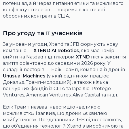
потенціал, а й через питання етики та можливого
конфлікту інтересів — зокрема в контексті
оборонних контрактів США.
Про угоду та її учасників
За умовами угоди, Xtend та JFB формують нову
компанію —
XTEND AI Robotics
, яка має намір
вийти на Nasdaq під тикером
XTND
після закриття
злиття орієнтовно до середини 2026 року. У
складі інвесторів — Ерік Трамп, компанія із дронів
Unusual Machines
(у якій радником працює
Дональд Трамп-молодший), а також кілька
венчурних фондів із США та Ізраїлю: Protego
Ventures, American Ventures, Aliya Capital та інші.
Ерік Трамп назвав інвестицію «великою
можливістю» і заявив, що дрони «є хвилею
майбутнього». Представники JFB підкреслюють,
що об’єднання технологій Xtend з виробничою та