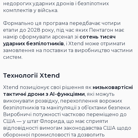
недорогих ударних дронів і безпілотних
комплектів у війська.
Формально ця програма передбачає чотири
етапи до 2028 року, під час яких Пентагон має
намір сформувати арсенал зі
сотень тисяч
ударних безпілотників
, і Xtend може отримати
замовлення на поставки та виробництво частини
систем.
Технології Xtend
Xtend позиціонує свої рішення як
низьковартісні
тактичні дрони з AI-функціями
, які можуть
виконувати розвідку, перехоплення ворожих
безпілотників та маніпуляції з об’єктами безпеки.
Виробничі потужності частково переміщено до
США — у штат Флорида, що має сприяти
відповідності вимогам законодавства США щодо
оборонної промисловості та дозволить