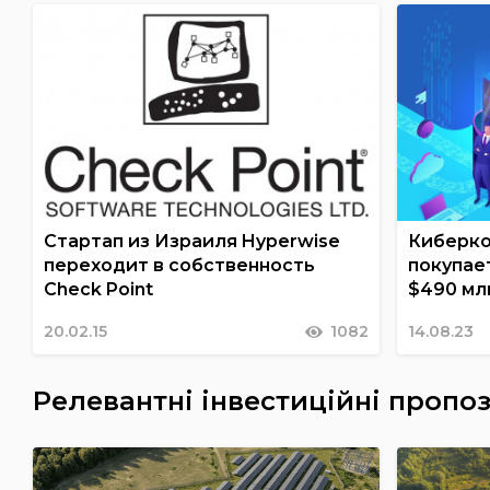
Стартап из Израиля Hyperwise
Киберко
переходит в собственность
покупает
Check Point
$490 мл
20.02.15
1082
14.08.23
Релевантні інвестиційні пропоз