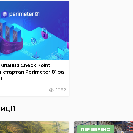
мпания Check Point
 стартап Perimeter 81 за
н
1082
иції
ПЕРЕВІРЕНО