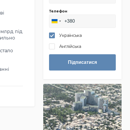
Телефон
ві
 млрд під
Українська
сильно
Англійська
 стало
Підписатися
анні