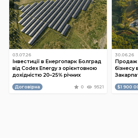
03.07.26
30.06.26
Інвестиції в Енергопарк Болград
Продаж 
від Codex Energy з орієнтовною
бізнесу 
дохідністю 20–25% річних
Закарпа
Договірна
0
9521
$1 900 0