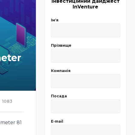
Інвестиційний дайджест
InVenture
Імʼя
Прізвище
eter
Компанія
Посада
1083
E-mail
imeter 81