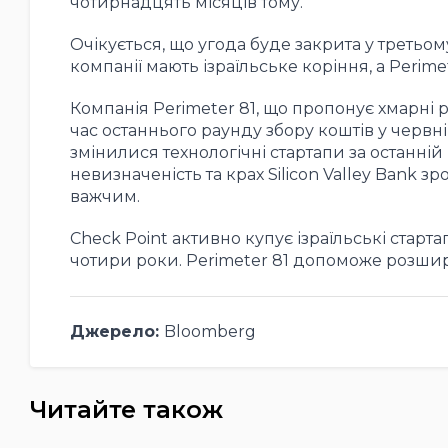
чотирнадцять місяців тому.
Очікується, що угода буде закрита у третьому
компанії мають ізраїльське коріння, а Perimet
Компанія Perimeter 81, що пропонує хмарні 
час останнього раунду збору коштів у червні
змінилися технологічні стартапи за останній 
невизначеність та крах Silicon Valley Bank 
важчим.
Check Point активно купує ізраїльські старта
чотири роки. Perimeter 81 допоможе розшир
Джерело:
Bloomberg
Читайте також