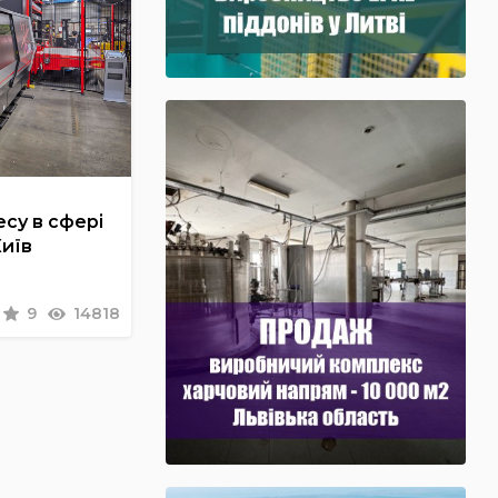
су в сфері
Київ
9
14818