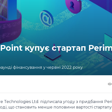
Point купує стартап Perim
раунді фінансування у червні 2022 року
e Technologies Ltd. підписала угоду з придбання Per
угоді, що становить менше половини вартості стартапу