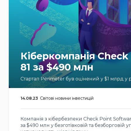
Кіберкомпанія Check 
81 за $490 млн
Стартап Perimeter був оцінений у $1 млрд у 
14.08.23
Світові новини інвестицій
Компанія з кібербезпеки Check Point Softwar
за $490 млн у безготівковій та безборговій 