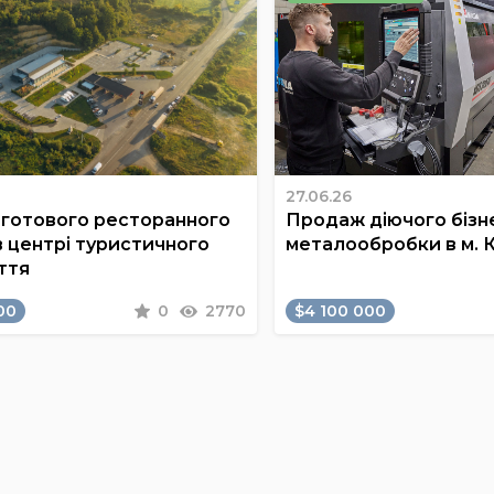
27.06.26
готового ресторанного
Продаж діючого бізне
в центрі туристичного
металообробки в м. 
ття
00
0
2770
$4 100 000