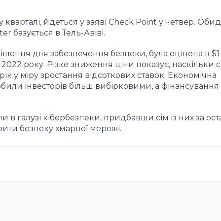
 кварталі, йдеться у заяві Check Point у четвер. Обид
er базується в Тель-Авіві.
рішення для забезпечення безпеки, була оцінена в $1
 2022 року. Різке зниження ціни показує, наскільки 
рік у міру зростання відсоткових ставок. Економічна
зробили інвесторів більш вибірковими, а фінансування
пи в галузі кібербезпеки, придбавши сім із них за ост
ити безпеку хмарної мережі.