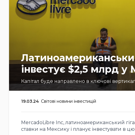
Латиноамериканський
інвестує $2,5 млрд у
Капітал буде направлено в ключові вертикалі
19.03.24
Світові новини інвестицій
MercadoLibre Inc, латиноамериканський гіган
ставки на Мексику і планує інвестувати в цю