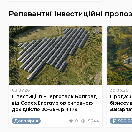
Релевантні інвестиційні пропоз
03.07.26
30.06.26
Інвестиції в Енергопарк Болград
Продаж 
від Codex Energy з орієнтовною
бізнесу 
дохідністю 20–25% річних
Закарпа
Договірна
0
9044
$1 900 0