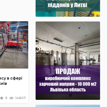
су в сфері
Київ
9
14807