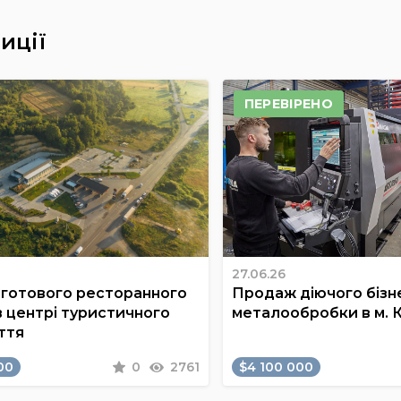
иції
ПЕРЕВІРЕНО
27.06.26
готового ресторанного
Продаж діючого бізне
в центрі туристичного
металообробки в м. 
ття
00
0
2761
$4 100 000