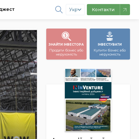
джест
Укр
Контакти
ЗНАЙТИ ІНВЕСТОРА
ІНВЕСТУВАТИ
Продати бізнес або
Купити бізнес або
нерухомість
нерухомість