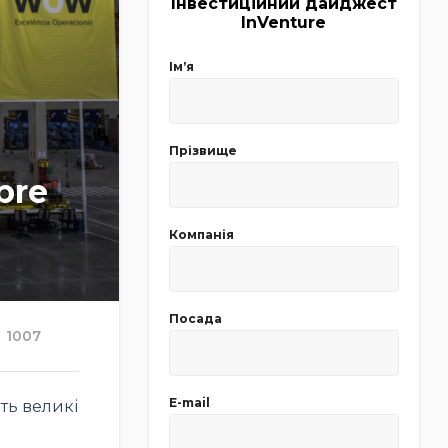
Інвестиційний дайджест
InVenture
Імʼя
Прізвище
bre
Компанія
Посада
1007
E-mail
ть великі