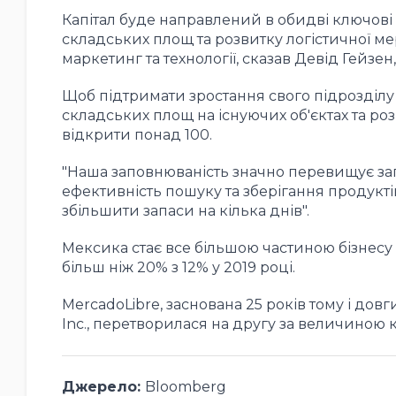
Капітал буде направлений в обидві ключові 
складських площ та розвитку логістичної ме
маркетинг та технології, сказав Девід Гейзен
Щоб підтримати зростання свого підрозділу 
складських площ на існуючих об'єктах та ро
відкрити понад 100.
"Наша заповнюваність значно перевищує зап
ефективність пошуку та зберігання продукті
збільшити запаси на кілька днів".
Мексика стає все більшою частиною бізнесу M
більш ніж 20% з 12% у 2019 році.
MercadoLibre, заснована 25 років тому і д
Inc., перетворилася на другу за величиною 
Джерело:
Bloomberg