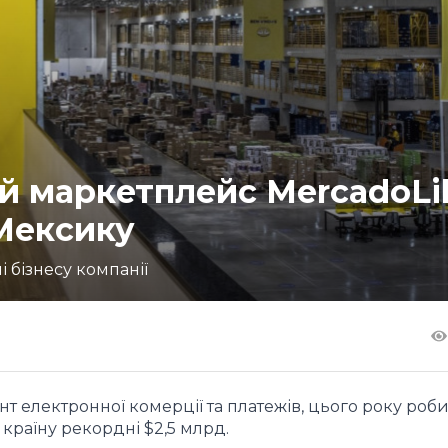
 маркетплейс MercadoLi
 Мексику
 бізнесу компанії
т електронної комерції та платежів, цього року роби
 країну рекордні $2,5 млрд.