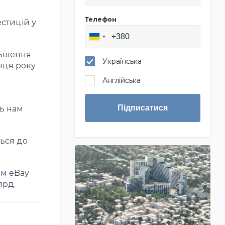
Телефон
естицій у
льшення
Українська
нця року
Англійська
Підписатися
ть нам
ться до
ом eBay
лрд.