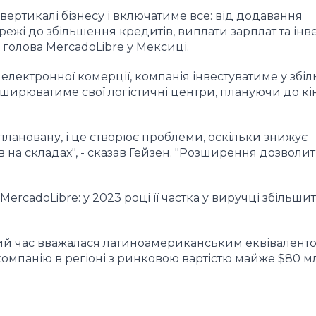
вертикалі бізнесу і включатиме все: від додавання
режі до збільшення кредитів, виплати зарплат та інв
, голова MercadoLibre у Мексиці.
електронної комерції, компанія інвестуватиме у збі
зширюватиме свої логістичні центри, плануючи до кі
лановану, і це створює проблеми, оскільки знижує
в на складах", - сказав Гейзен. "Розширення дозволи
ercadoLibre: у 2023 році її частка у виручці збільши
овгий час вважалася латиноамериканським еквівалент
компанію в регіоні з ринковою вартістю майже $80 м