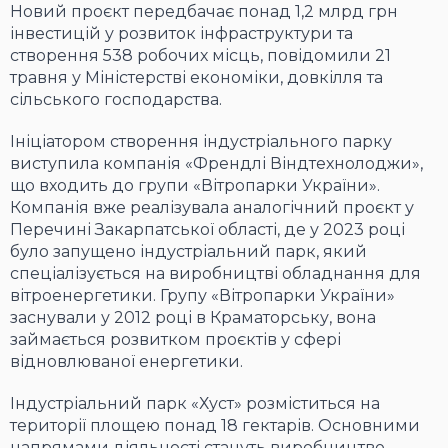
Новий проєкт передбачає понад 1,2 млрд грн
інвестицій у розвиток інфраструктури та
створення 538 робочих місць, повідомили 21
травня у Міністерстві економіки, довкілля та
сільського господарства.
Ініціатором створення індустріального парку
виступила компанія «Френдлі Віндтехнолоджи»,
що входить до групи «Вітропарки України».
Компанія вже реалізувала аналогічний проєкт у
Перечині Закарпатської області, де у 2023 році
було запущено індустріальний парк, який
спеціалізується на виробництві обладнання для
вітроенергетики. Групу «Вітропарки України»
заснували у 2012 році в Краматорську, вона
займається розвитком проєктів у сфері
відновлюваної енергетики.
Індустріальний парк «Хуст» розміститься на
території площею понад 18 гектарів. Основними
напрямами діяльності стануть виробництво