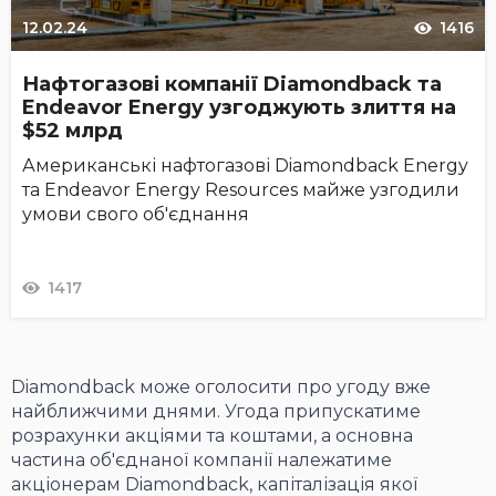
12.02.24
1416
Нафтогазові компанії Diamondback та
Endeavor Energy узгоджують злиття на
$52 млрд
Американські нафтогазові Diamondback Energy
та Endeavor Energy Resources майже узгодили
умови свого об'єднання
1417
Diamondback може оголосити про угоду вже
найближчими днями. Угода припускатиме
розрахунки акціями та коштами, а основна
частина об'єднаної компанії належатиме
акціонерам Diamondback, капіталізація якої