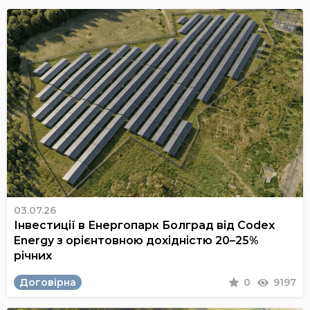
03.07.26
Інвестиції в Енергопарк Болград від Codex
Energy з орієнтовною дохідністю 20–25%
річних
Договірна
0
9197