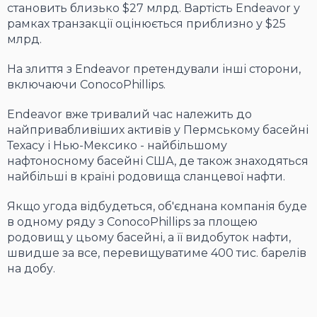
становить близько $27 млрд. Вартість Endeavor у
рамках транзакції оцінюється приблизно у $25
млрд.
На злиття з Endeavor претендували інші сторони,
включаючи ConocoPhillips.
Endeavor вже тривалий час належить до
найпривабливіших активів у Пермському басейні
Техасу і Нью-Мексико - найбільшому
нафтоносному басейні США, де також знаходяться
найбільші в країні родовища сланцевої нафти.
Якщо угода відбудеться, об'єднана компанія буде
в одному ряду з ConocoPhillips за площею
родовищ у цьому басейні, а її видобуток нафти,
швидше за все, перевищуватиме 400 тис. барелів
на добу.