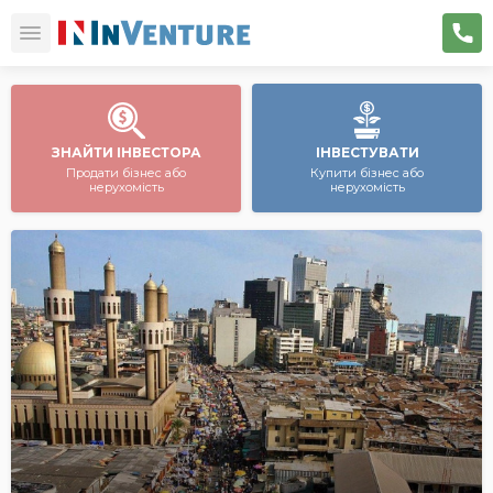
ЗНАЙТИ ІНВЕСТОРА
ІНВЕСТУВАТИ
Продати бізнес або
Купити бізнес або
нерухомість
нерухомість