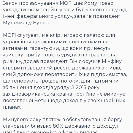
Закон про заснування MOFI дає йому право
укладати «комерційні угоди будь-якого роду від
імені федерального уряду», заявив президент
Мухаммаду Бухарі.
MOFI слугуватиме кліринговою палатою для
управління державними інвестиціями та
активами, гарантуючи, що вони принесуть
«високу прибутковість уряду з поправкою на
ризик», додав президент. Він доручив Мінфіну
створити зведений реєстр державних активів,
який допоможе перетворити їх на підприємства,
що генерують грошові потоки, для підтримки
збільшення доходів уряду. З 2015 року
західноафриканська країна постійно не виконує
поставленої мети щодо доходів у своїх щорічних
планах.
Минулого року платежі з обслуговування боргу
становили близько 80% державного доходу, і
найбільша економіка Африки вивчає