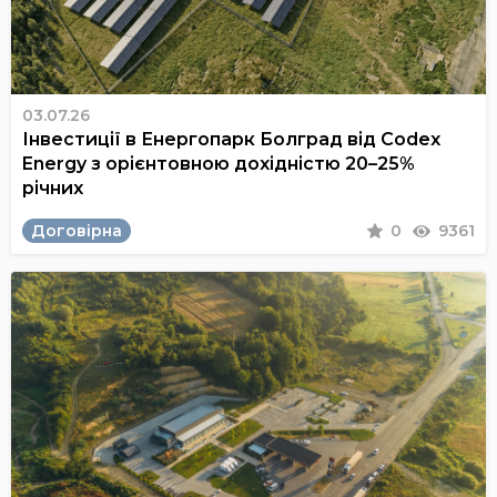
03.07.26
Інвестиції в Енергопарк Болград від Codex
Energy з орієнтовною дохідністю 20–25%
річних
Договірна
0
9361