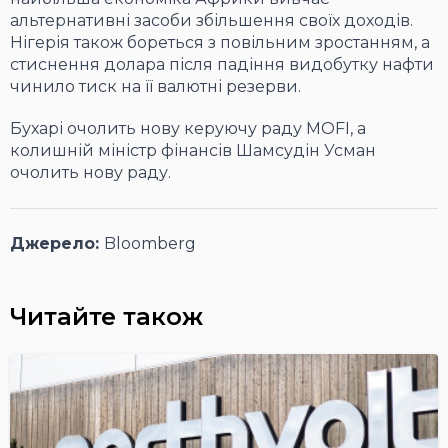
альтернативні засоби збільшення своїх доходів.
Нігерія також бореться з повільним зростанням, а
стиснення долара після падіння видобутку нафти
чинило тиск на її валютні резерви.
Бухарі очолить нову керуючу раду MOFI, а
колишній міністр фінансів Шамсудін Усман
очолить нову раду.
Джерело:
Bloomberg
Читайте також