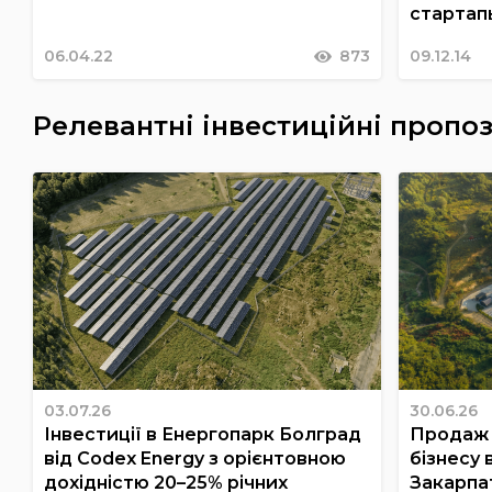
стартап
06.04.22
873
09.12.14
Релевантні інвестиційні пропоз
03.07.26
30.06.26
Інвестиції в Енергопарк Болград
Продаж 
від Codex Energy з орієнтовною
бізнесу 
дохідністю 20–25% річних
Закарпа