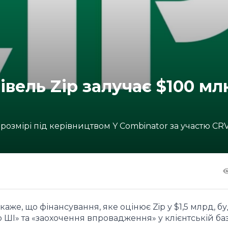
вель Zip залучає $100 мл
 розмірі під керівництвом Y Combinator за участю CRV 
же, що фінансування, яке оцінює Zip у $1,5 млрд, б
ШІ» та «заохочення впровадження» у клієнтській баз