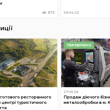
ы
873
06.04.22
иції
ПЕРЕВІРЕНО
27.06.26
готового ресторанного
Продаж діючого бізне
в центрі туристичного
металообробки в м. 
ття