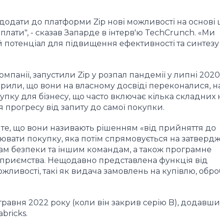
одати до платформи Zip нові можливості на основі 
плати", - сказав Запарде в інтерв'ю TechCrunch. «Ми
 потенціал для підвищення ефективності та синтезу 
мпанії, запустили Zip у розпал пандемії у липні 2020
орили, що вони на власному досвіді переконалися, н
пку для бізнесу, що часто включає кілька складних к
 прогресу від запиту до самої покупки.
 те, що вони називають рішенням «від прийняття до
ціювати покупку, яка потім спрямовується на затверд
ам безпеки та іншим командам, а також програмне
приємства. Нещодавно представлена функція від
ливості, такі як видача замовлень на купівлю, обро
з травня 2022 року (коли він закрив серію B), додавши 
bricks.