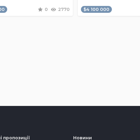
00
0
2770
$4 100 000
і пропозиції
Новини