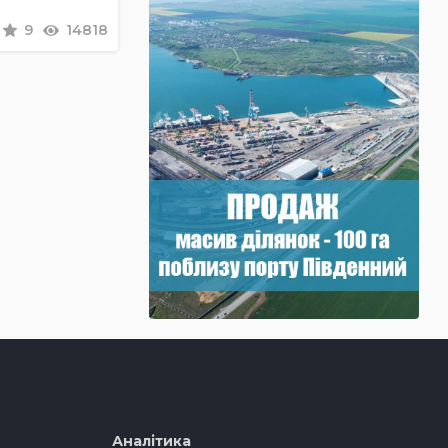
9
14818
Аналітика