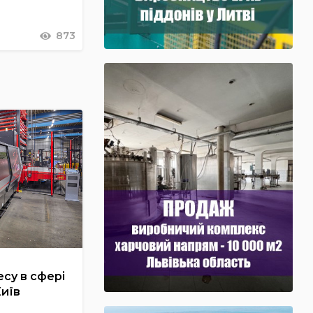
873
су в сфері
Київ