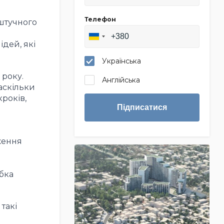
Телефон
штучного
ідей, які
Українська
 року.
Англійська
аскільки
років,
Підписатися
ження
бка
такі