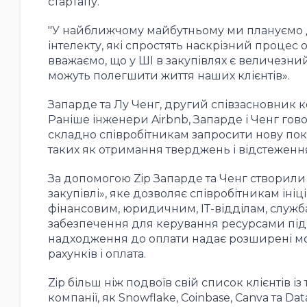
стартапу.
"У найближчому майбутньому ми плануємо д
інтелекту, які спростять наскрізний процес о
вважаємо, що у ШІ в закупівлях є величезний
можуть полегшити життя наших клієнтів».
Запарде та Лу Ченг, другий співзасновник ко
Раніше інженери Airbnb, Запарде і Ченг гов
складно співробітникам запросити нову поку
таких як отримання тверджень і відстеження
За допомогою Zip Запарде та Ченг створили
закупівлі», яке дозволяє співробітникам іні
фінансовим, юридичним, ІТ-відділам, служб
забезпечення для керування ресурсами під
надходження до оплати надає розширені мож
рахунків і оплата.
Zip більш ніж подвоїв свій список клієнтів і
компанії, як Snowflake, Coinbase, Canva та Data