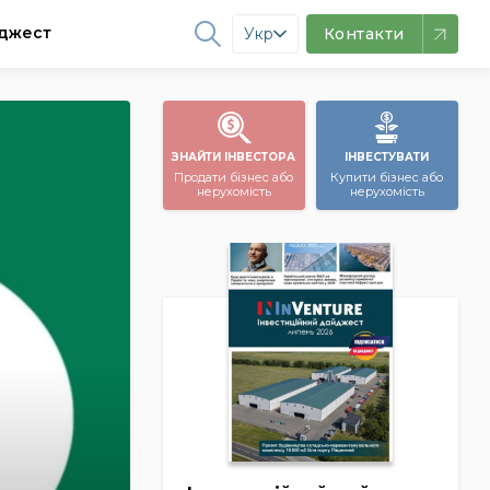
джест
Укр
Контакти
ЗНАЙТИ ІНВЕСТОРА
ІНВЕСТУВАТИ
Продати бізнес або
Купити бізнес або
нерухомість
нерухомість