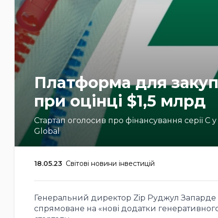
Платформа для закупі
при оцінці $1,5 млрд
Стартап оголосив про фінансування серії C у
Global
18.05.23
Світові новини інвестицій
Генеральний директор Zip Руджул Запарде ка
спрямоване на «нові додатки генеративного 