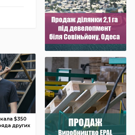
екала $350
 ряда других