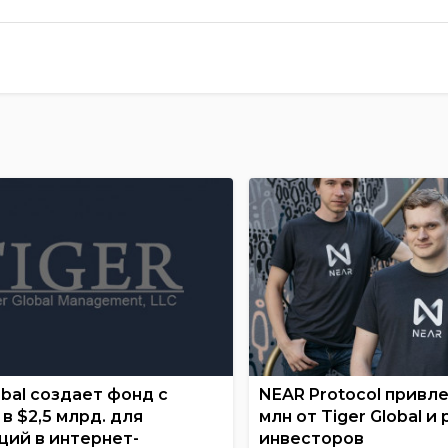
obal создает фонд с
NEAR Protocol привл
в $2,5 млрд. для
млн от Tiger Global и
ций в интернет-
инвесторов