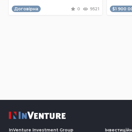
Договірна
0
9521
$1 900 0
InVenture
Investment Group
Інвестиційн