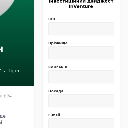
Інвестиційний дайджест
InVenture
Імʼя
Прізвище
н
Компанія
та Tiger
Посада
874
E-mail
уде
і