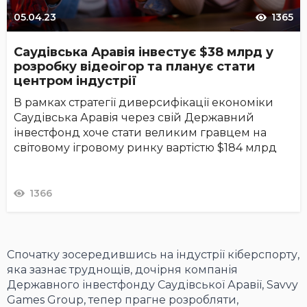
05.04.23
1365
Саудівська Аравія інвестує $38 млрд у
розробку відеоігор та планує стати
центром індустрії
В рамках стратегії диверсифікації економіки
Саудівська Аравія через свій Державний
інвестфонд хоче стати великим гравцем на
світовому ігровому ринку вартістю $184 млрд
1366
Спочатку зосередившись на індустрії кіберспорту,
яка зазнає труднощів, дочірня компанія
Державного інвестфонду Саудівської Аравії, Savvy
Games Group, тепер прагне розробляти,