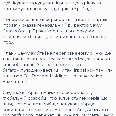
публікувати та купувати ігри вищого рівня та
підтримувати ігрову індустрію в Ер-Ріяді.
"Тепер ми більше кіберспортивна компанія, ніж
ігрова", - сказав генеральний директор Savvy
Games Group Браян Уорд. «Цього року ми
приділяємо більше уваги виданню та розробці
ігор».
Плани Savvy амбітні на переповненому ринку, де
такі давні гравці, як Electronic Arts Inc., звільняють
співробітників. Але фонд вже вклав
багатомільярдні інвестиції у такі ігрові компанії, як
Nintendo Co., Tencent Holdings Ltd. та Activision
Blizzard Inc.
Саудівська Аравія майже не бере участі у
глобальній розробці ігор. Кількість геймерів, що
швидко зростає в країні, спонукала Уорда,
колишнього керівника Electronic Arts, Activision і
Microsoft Corp., переїхати в Ер-Ріяд і очолити Savvy.