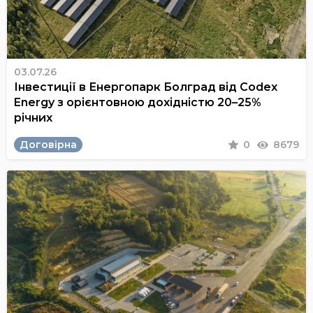
03.07.26
Інвестиції в Енергопарк Болград від Codex
Energy з орієнтовною дохідністю 20–25%
річних
Договірна
0
8679