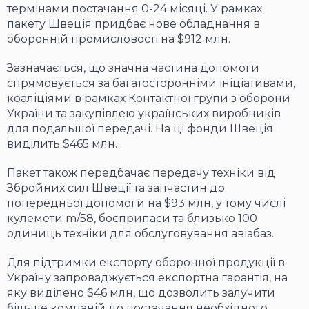
термінами постачання 0-24 місяці. У рамках
пакету Швеція придбає нове обладнання в
оборонній промисловості на $912 млн.
Зазначається, що значна частина допомоги
спрямовується за багатосторонніми ініціативами,
коаліціями в рамках Контактної групи з оборони
України та закупівлею українських виробників
для подальшої передачі. На ці фонди Швеція
виділить $465 млн.
Пакет також передбачає передачу техніки від
Збройних сил Швеції та запчастин до
попередньої допомоги на $93 млн, у тому числі
кулемети m/58, боєприпаси та близько 100
одиниць техніки для обслуговування авіабаз.
Для підтримки експорту оборонної продукції в
Україну запроваджується експортна гарантія, на
яку виділено $46 млн, що дозволить залучити
більше компаній до постачання необхідного