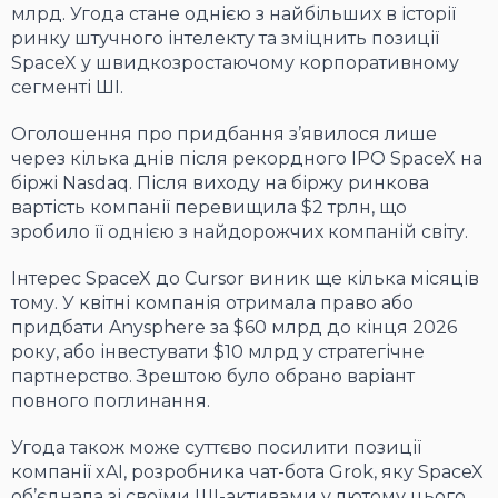
млрд. Угода стане однією з найбільших в історії
ринку штучного інтелекту та зміцнить позиції
SpaceX у швидкозростаючому корпоративному
сегменті ШІ.
Оголошення про придбання з’явилося лише
через кілька днів після рекордного IPO SpaceX на
біржі Nasdaq. Після виходу на біржу ринкова
вартість компанії перевищила $2 трлн, що
зробило її однією з найдорожчих компаній світу.
Інтерес SpaceX до Cursor виник ще кілька місяців
тому. У квітні компанія отримала право або
придбати Anysphere за $60 млрд до кінця 2026
року, або інвестувати $10 млрд у стратегічне
партнерство. Зрештою було обрано варіант
повного поглинання.
Угода також може суттєво посилити позиції
компанії xAI, розробника чат-бота Grok, яку SpaceX
об’єднала зі своїми ШІ-активами у лютому цього