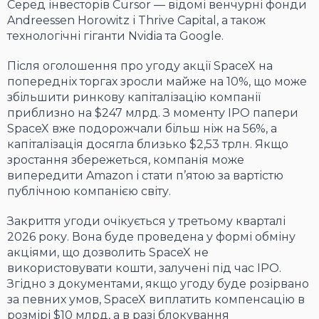
Серед інвесторів Cursor — відомі венчурні фонди
Andreessen Horowitz і Thrive Capital, а також
технологічні гіганти Nvidia та Google.
Після оголошення про угоду акції SpaceX на
попередніх торгах зросли майже на 10%, що може
збільшити ринкову капіталізацію компанії
приблизно на $247 млрд. З моменту IPO папери
SpaceX вже подорожчали більш ніж на 56%, а
капіталізація досягла близько $2,53 трлн. Якщо
зростання збережеться, компанія може
випередити Amazon і стати п’ятою за вартістю
публічною компанією світу.
Закриття угоди очікується у третьому кварталі
2026 року. Вона буде проведена у формі обміну
акціями, що дозволить SpaceX не
використовувати кошти, залучені під час IPO.
Згідно з документами, якщо угоду буде розірвано
за певних умов, SpaceX виплатить компенсацію в
розмірі $10 млрд, а в разі блокування