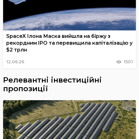
SpaceX Ілона Маска вийшла на біржу з
рекордним IPO та перевищила капіталізацію у
$2 трлн
12.06.26
1501
Релевантні інвестиційні
пропозиції