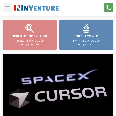
ЗНАЙТИ ІНВЕСТОРА
ІНВЕСТУВАТИ
Продати бізнес або
Купити бізнес або
нерухомість
нерухомість