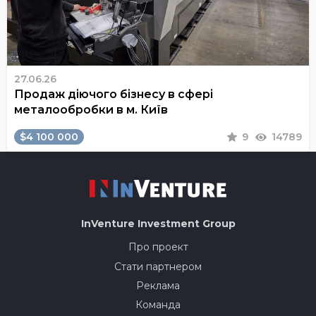
27.06.26
Продаж діючого бізнесу в сфері
металообробки в м. Київ
$4 100 000
9
14789
InVenture
Investment Group
Про проект
Стати партнером
Реклама
Команда