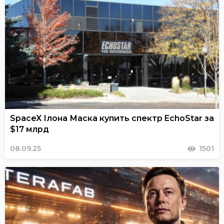
SpaceX Ілона Маска купить спектр EchoStar за
$17 млрд
08.09.25
1501