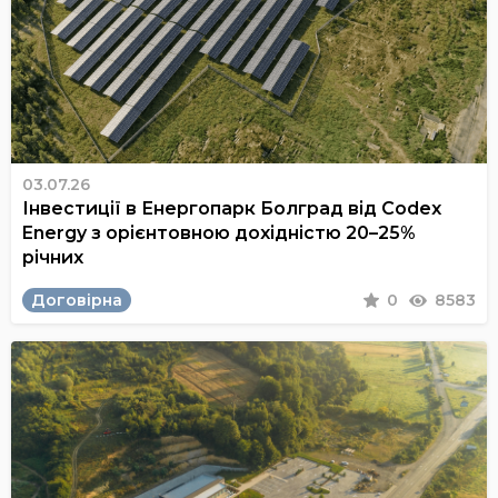
03.07.26
Інвестиції в Енергопарк Болград від Codex
Energy з орієнтовною дохідністю 20–25%
річних
Договірна
0
8583