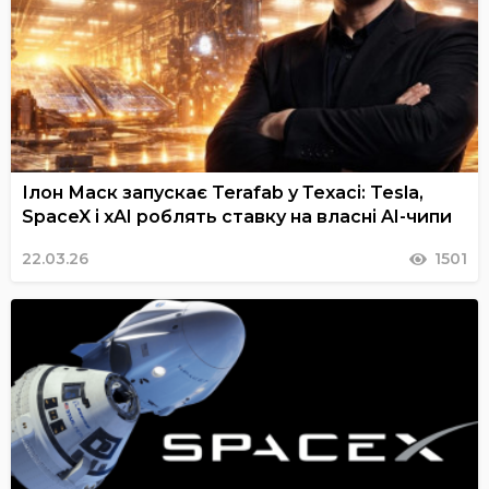
Ілон Маск запускає Terafab у Техасі: Tesla,
SpaceX і xAI роблять ставку на власні AI-чипи
22.03.26
1501