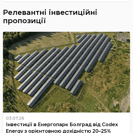
Релевантні інвестиційні
пропозиції
03.07.26
Інвестиції в Енергопарк Болград від Codex
Energy з орієнтовною дохідністю 20–25%