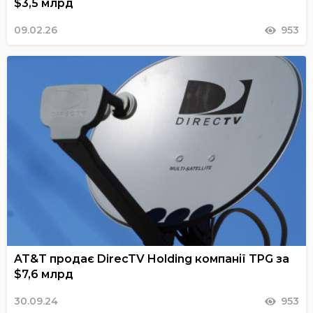
$3,5 млрд
09.02.26
953
AT&T продає DirecTV Holding компанії TPG за
$7,6 млрд
30.09.24
953