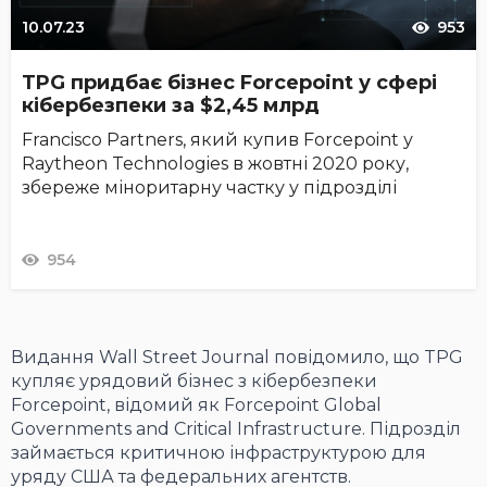
10.07.23
953
TPG придбає бізнес Forcepoint у сфері
кібербезпеки за $2,45 млрд
Francisco Partners, який купив Forcepoint у
Raytheon Technologies в жовтні 2020 року,
збереже міноритарну частку у підрозділі
954
Видання Wall Street Journal повідомило, що TPG
купляє урядовий бізнес з кібербезпеки
Forcepoint, відомий як Forcepoint Global
Governments and Critical Infrastructure. Підрозділ
займається критичною інфраструктурою для
уряду США та федеральних агентств.