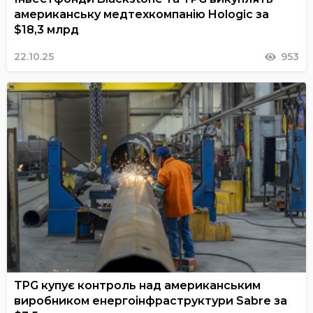
американську медтехкомпанію Hologic за
$18,3 млрд
22.10.25
953
TPG купує контроль над американським
виробником енергоінфраструктури Sabre за