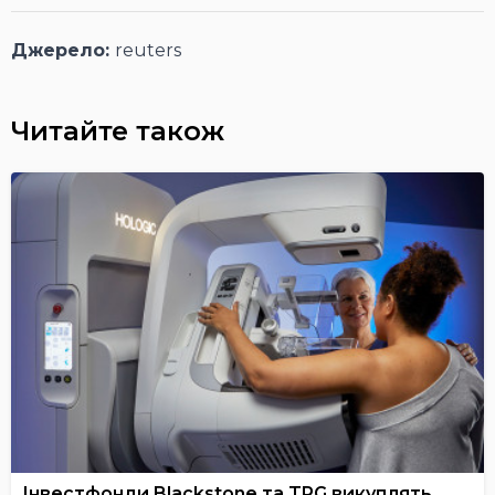
Джерело:
reuters
Читайте також
Інвестфонди Blackstone та TPG викуплять